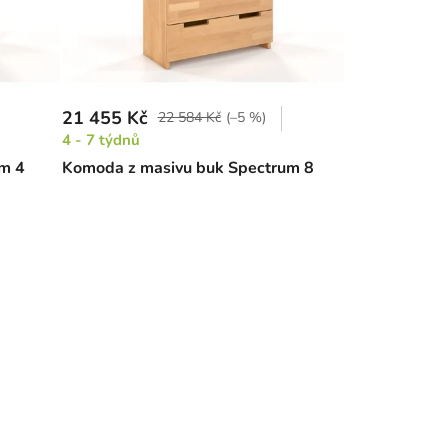
21 455 Kč
22 584 Kč
(–5 %)
4 - 7 týdnů
m 4
Komoda z masivu buk Spectrum 8