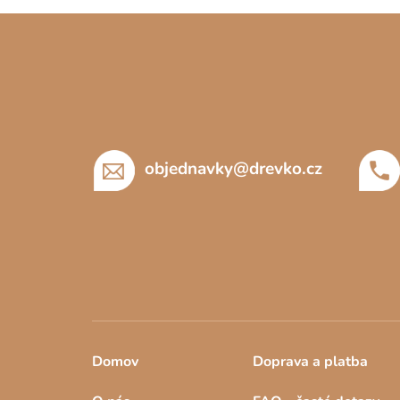
Z
á
p
a
t
í
objednavky
@
drevko.cz
Domov
Doprava a platba