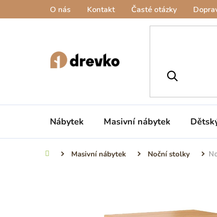
Přejít
O nás
Kontakt
Časté otázky
Doprav
na
obsah
Nábytek
Masivní nábytek
Dětsk
Masivní nábytek
Noční stolky
No
Domů