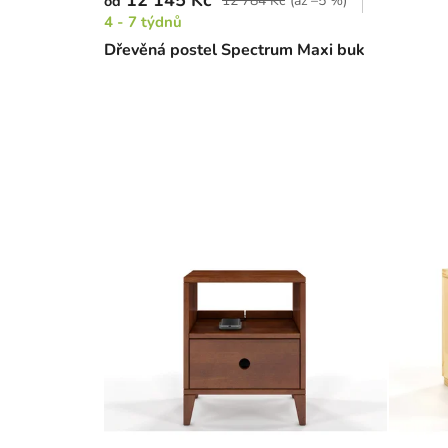
12 145 Kč
12 784 Kč
(až –5 %)
od
4 - 7 týdnů
Dřevěná postel Spectrum Maxi buk