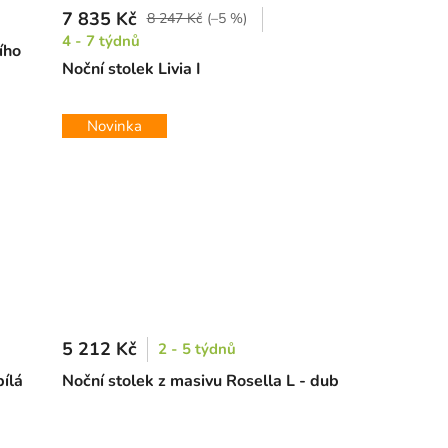
7 835 Kč
8 247 Kč
(–5 %)
4 - 7 týdnů
ího
Noční stolek Livia I
Novinka
5 212 Kč
2 - 5 týdnů
bílá
Noční stolek z masivu Rosella L - dub