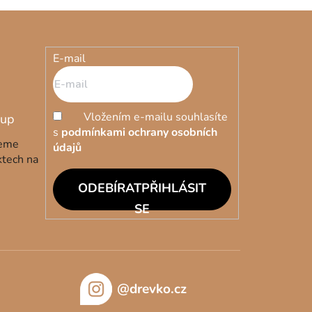
E-mail
Vložením e-mailu souhlasíte
s
podmínkami ochrany osobních
deme
údajů
ktech na
PŘIHLÁSIT
SE
@drevko.cz