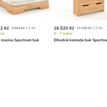
2 Kč
16 520 Kč
9 844 Kč
(–5 %)
17 390 Kč
(–5 %)
dnů
4 - 7 týdnů
z masivu Spectrum buk
Dřevěná komoda buk Spectru