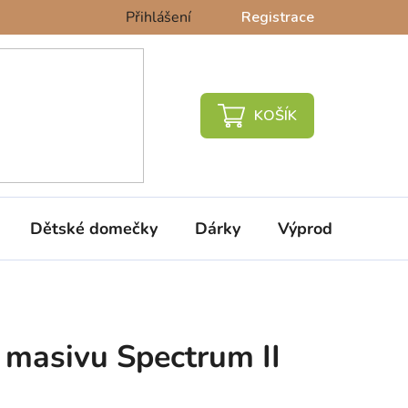
Přihlášení
Registrace
NÁKUPNÍ
KOŠÍK
Dětské domečky
Dárky
Výprodej %
z masivu Spectrum II