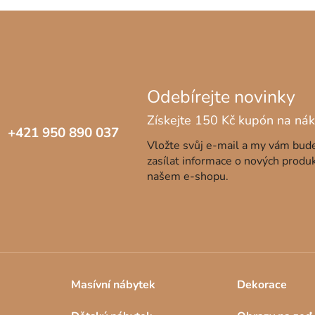
+421 950 890 037
Vložte svůj e-mail a my vám bu
zasílat informace o nových produ
našem e-shopu.
Masívní nábytek
Dekorace