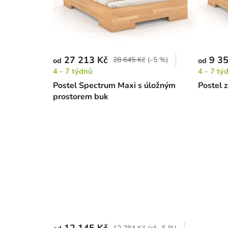
27 213 Kč
9 35
28 645 Kč
(–5 %)
od
od
4 - 7 týdnů
4 - 7 tý
Postel Spectrum Maxi s úložným
Postel 
prostorem buk