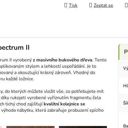
Tisk
Zeptat se
pectrum II
rum II vyrobený
z masivního bukového dřeva
. Tento
plikovaným stylem a lehkostí uspořádání. Je to
Vý
novaný a okouzlující krásný zároveň. Vhodný do
ru každé ložnice.
Hl
, do kterých můžete vložit vše, co potřebujete mít
 díky rukojeti vyrobené vyříznutím fragmentu čela
Ší
ch tichý chod zajišťují
kvalitní kolejnice se
ší výhoda nábytku, která zabraňuje probuzení spícího
Ba