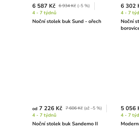
6 587 Kč
6 302 
6 934 Kč
(–5 %)
4 - 7 týdnů
4 - 7 tý
Noční stolek buk Sund - ořech
Noční st
borovic
7 226 Kč
5 056 
7 606 Kč
(až –5 %)
od
4 - 7 týdnů
4 - 7 tý
Noční stolek buk Sandemo II
Moderní