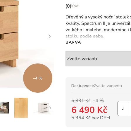
Průměrné
(0)
hodnocení
Dřevěný a vysoký noční stolek
produktu
kvality.
Spectrum II je univerzál
je
velkého i malého, moderního i k
0,0
stolku podle sebe.
z
BARVA
5
hvězdiček.
–4 %
Dostupnost:
Zvolte variantu
6 831 Kč
–4 %
6 490 Kč
5 364 Kč bez DPH
Měrná cena: