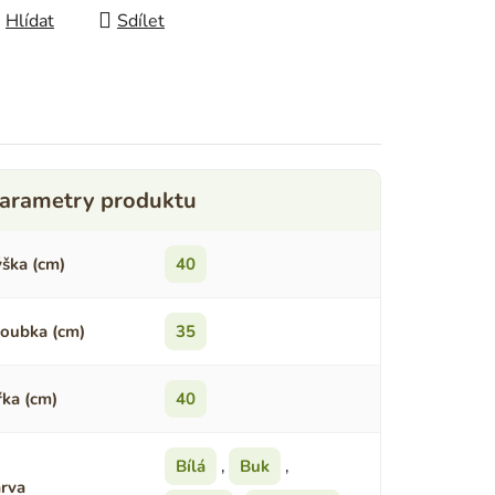
Hlídat
Sdílet
ška (cm)
40
oubka (cm)
35
řka (cm)
40
Bílá
,
Buk
,
rva