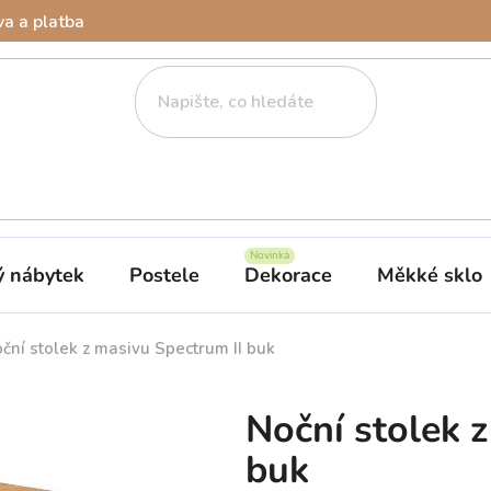
a a platba
ý nábytek
Postele
Dekorace
Měkké sklo
ční stolek z masivu Spectrum II buk
Noční stolek 
buk