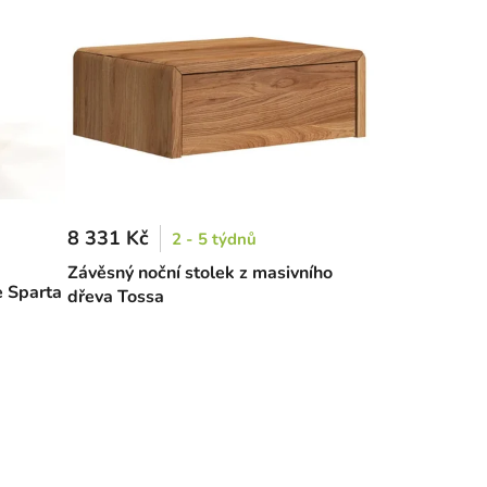
8 331 Kč
2 - 5 týdnů
Závěsný noční stolek z masivního
e Sparta
dřeva Tossa