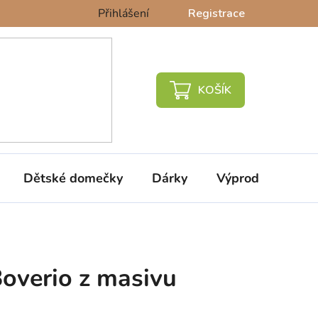
Přihlášení
Registrace
NÁKUPNÍ
KOŠÍK
Dětské domečky
Dárky
Výprodej %
Boverio z masivu