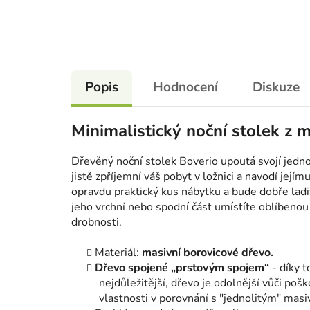
Popis
Hodnocení
Diskuze
Minimalistický noční stolek z 
Dřevěný noční stolek Boverio upoutá svojí jedno
jistě zpříjemní váš pobyt v ložnici a navodí jejím
opravdu praktický kus nábytku a bude dobře ladi
jeho vrchní nebo spodní část umístíte oblíbenou k
drobnosti.
Materiál:
masivní borovicové dřevo.
Dřevo spojené „prstovým spojem“
- díky t
nejdůležitější, dřevo je odolnější vůči poš
vlastnosti v porovnání s "jednolitým" mas