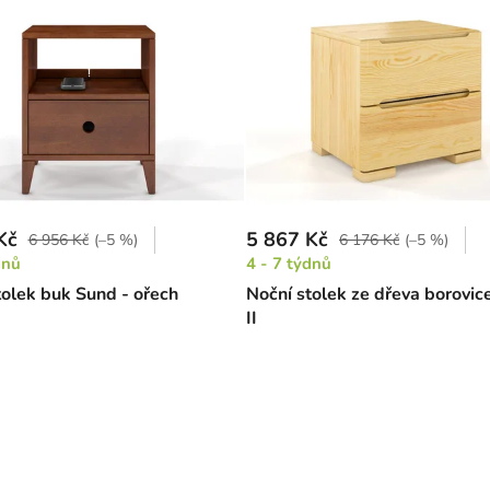
Kč
5 867 Kč
6 956 Kč
(–5 %)
6 176 Kč
(–5 %)
dnů
4 - 7 týdnů
tolek buk Sund - ořech
Noční stolek ze dřeva borovic
II