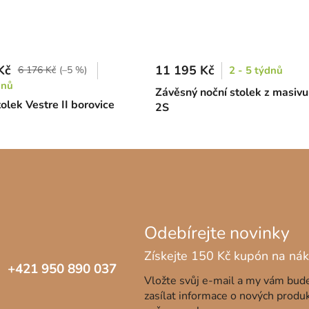
Kč
11 195 Kč
6 176 Kč
(–5 %)
2 - 5 týdnů
dnů
Závěsný noční stolek z masivu
olek Vestre II borovice
2S
+421 950 890 037
Vložte svůj e-mail a my vám bu
zasílat informace o nových produ