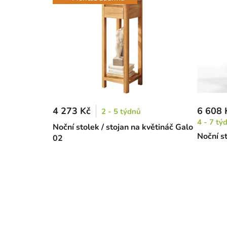
4 273 Kč
6 608 
2 - 5 týdnů
4 - 7 tý
Noční stolek / stojan na květináč Galo
Noční s
02