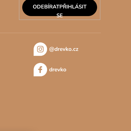
PŘIHLÁSIT
SE
@drevko.cz
drevko