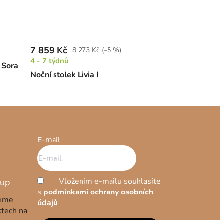
7 859 Kč
8 273 Kč
(–5 %)
4 - 7 týdnů
 Sora
Noční stolek Livia I
E-mail
Vložením e-mailu souhlasíte
s
podmínkami ochrany osobních
deme
údajů
ktech na