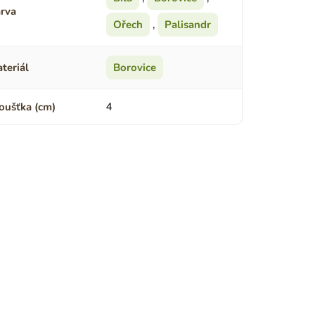
rva
Ořech
,
Palisandr
teriál
Borovice
oušťka (cm)
4