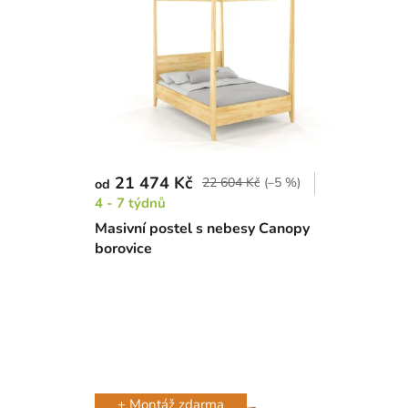
21 474 Kč
22 604 Kč
(–5 %)
od
4 - 7 týdnů
Masivní postel s nebesy Canopy
borovice
+ Montáž zdarma