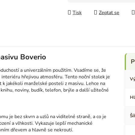
Měrná cena:
Tisk
Zeptat se
masivu Boverio
duchostí a univerzálním použitím. Vsadíme se, že
u interiéru hřejivou atmosféru. Tento noční stolek je
Vý
t k jakékoli manželské posteli z masivu. Lehce na
nihu, noviny, budík, telefon, brýle a další užitečné
Hl
Ší
omu je bez skvrn a uzlů na viditelné straně, a co je
kození a vlhkosti. Vykazuje lepší mechanické
ivním dřevem a hlavně se nekroutí.