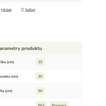
Hlídat
Sdílet
ška (cm)
25
oubka (cm)
30
řka (cm)
50
Bílá
,
Borovice
,