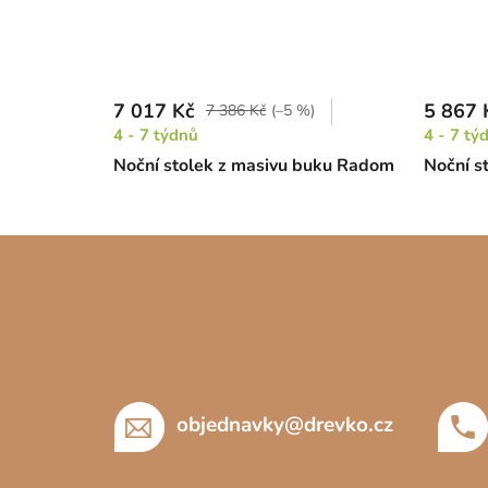
7 017 Kč
5 867 
7 386 Kč
(–5 %)
4 - 7 týdnů
4 - 7 tý
Noční stolek z masivu buku Radom
Noční st
Z
á
p
a
t
í
objednavky
@
drevko.cz