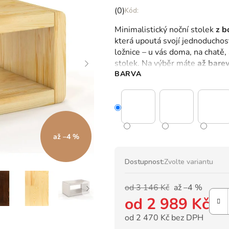
Průměrné
(0)
hodnocení
Minimalistický noční stolek
z b
produktu
která upoutá svojí jednoduchost
je
ložnice – u vás doma, na chatě,
0,0
stolek.
Na výběr máte
až bare
z
BARVA
5
hvězdiček.
až –4 %
Dostupnost:
Zvolte variantu
od 3 146 Kč
až –4 %
od
2 989 Kč
od
2 470 Kč
bez DPH