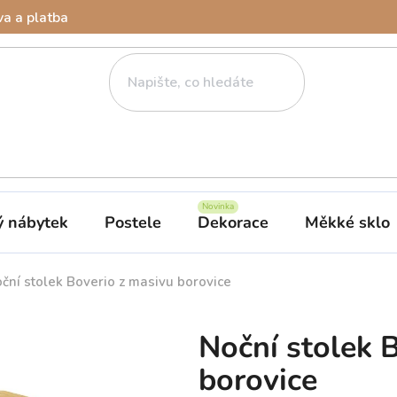
a a platba
ý nábytek
Postele
Dekorace
Měkké sklo
ční stolek Boverio z masivu borovice
Noční stolek 
borovice