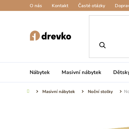
Přejít
O nás
Kontakt
Časté otázky
Doprav
na
obsah
Nábytek
Masivní nábytek
Dětsk
Masivní nábytek
Noční stolky
No
Domů