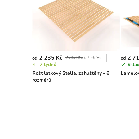
2 235 Kč
2 71
2 353 Kč
(až –5 %)
od
od
4 - 7 týdnů
Skla
Rošt laťkový Stella, zahuštěný - 6
Lamelov
rozměrů