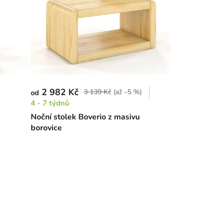
2 982 Kč
3 139 Kč
(až –5 %)
od
4 - 7 týdnů
Noční stolek Boverio z masivu
borovice