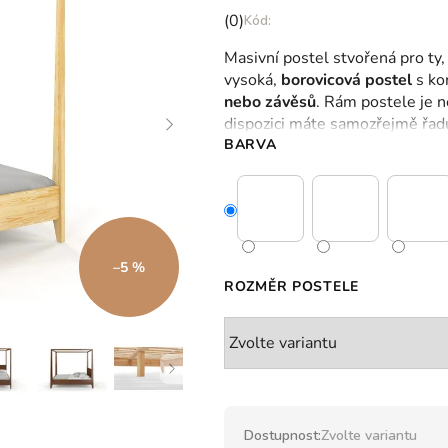
Průměrné
(0)
hodnocení
Masivní postel stvořená pro ty, 
produktu
vysoká,
borovicová postel
s ko
je
nebo závěsů
. Rám postele je 
0,0
dispozici máte samozřejmě řadu
z
BARVA
5
hvězdiček.
–5 %
ROZMĚR POSTELE
Dostupnost:
Zvolte variantu