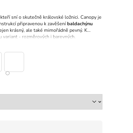
kteří sní o skutečně královské ložnici. Canopy je
nstrukcí připravenou k zavěšení
baldachýnu
nejen krásný, ale také mimořádně pevný. K
 variant - rozměrových i barevných.