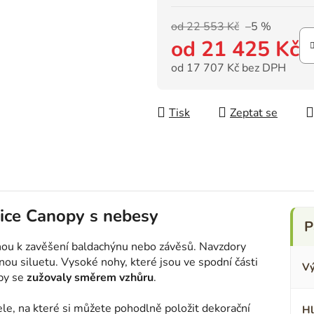
od 22 553 Kč
–5 %
od
21 425 Kč
od
17 707 Kč
bez DPH
Měrná cena:
Tisk
Zeptat se
ice Canopy s nebesy
nou k zavěšení baldachýnu nebo závěsů. Navzdory
u siluetu. Vysoké nohy, které jsou ve spodní části
Vý
aby se
zužovaly směrem vzhůru
.
e, na které si můžete pohodlně položit dekorační
Hl