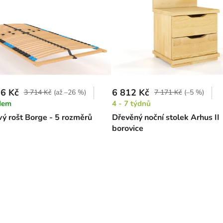
6 Kč
6 812 Kč
3 714 Kč
(až –26 %)
7 171 Kč
(–5 %)
dem
4 - 7 týdnů
ý rošt Borge - 5 rozměrů
Dřevěný noční stolek Arhus II
borovice