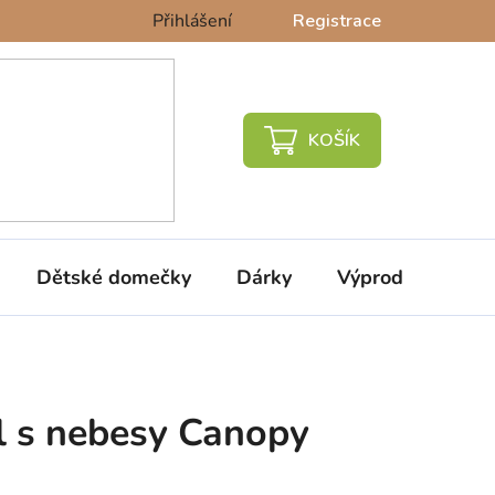
Přihlášení
Registrace
NÁKUPNÍ
KOŠÍK
Dětské domečky
Dárky
Výprodej %
l s nebesy Canopy