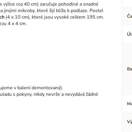
e výšce cca 40 cm) zaručuje pohodlné a snadné
a jinými mikroby, které žijí blíže k podlaze. Postel
Ča
ách
(4 x 10 cm), které jsou vysoké celkem 195 cm.
ezu 4 x 4 cm.
Úl
Ba
čujeme v balení demontovaný).
uladu s pokyny, nikdy nevrže a nevydává žádné
Ma
Vý