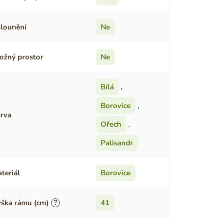
lounění
Ne
ožný prostor
Ne
Bílá
,
Borovice
,
rva
Ořech
,
Palisandr
teriál
Borovice
ška rámu (cm)
?
41