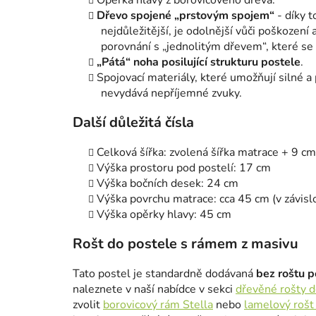
Opěrka hlavy z borovicového dřeva.
Dřevo spojené „prstovým spojem“
- díky t
nejdůležitější, je odolnější vůči poškození 
porovnání s „jednolitým dřevem“, které se
„Pátá“ noha posilující strukturu postele
.
Spojovací materiály, které umožňují silné a
nevydává nepříjemné zvuky.
Další důležitá čísla
Celková šířka: zvolená šířka matrace + 9 cm
Výška prostoru pod postelí: 17 cm
Výška bočních desek: 24 cm
Výška povrchu matrace: cca 45 cm (v závisl
Výška opěrky hlavy: 45 cm
Rošt do postele s rámem z masivu
Tato postel je standardně dodávaná
bez roštu p
naleznete v naší nabídce v sekci
dřevěné rošty d
zvolit
borovicový rám Stella
nebo
lamelový rošt