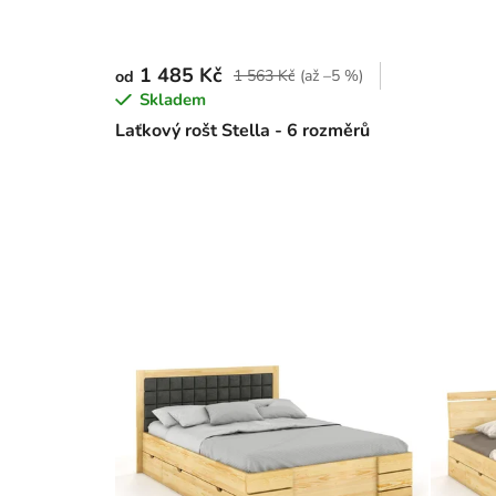
1 485 Kč
1 563 Kč
(až –5 %)
od
Skladem
Laťkový rošt Stella - 6 rozměrů