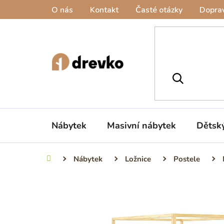
Přejít
O nás
Kontakt
Časté otázky
Doprav
na
obsah
Nábytek
Masivní nábytek
Dětsk
Nábytek
Ložnice
Postele
Domů