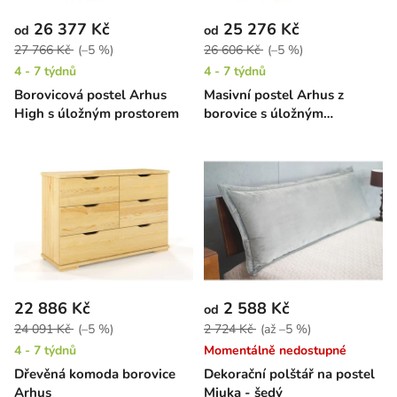
26 377 Kč
25 276 Kč
od
od
27 766 Kč
(–5 %)
26 606 Kč
(–5 %)
4 - 7 týdnů
4 - 7 týdnů
Borovicová postel Arhus
Masivní postel Arhus z
High s úložným prostorem
borovice s úložným
prostorem
22 886 Kč
2 588 Kč
od
24 091 Kč
(–5 %)
2 724 Kč
(až –5 %)
4 - 7 týdnů
Momentálně nedostupné
Dřevěná komoda borovice
Dekorační polštář na postel
Arhus
Mjuka - šedý