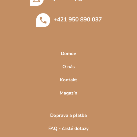
a
t
+421 950 890 037
í
Domov
O nás
Kontakt
Magazín
Doprava a platba
FAQ - časté dotazy