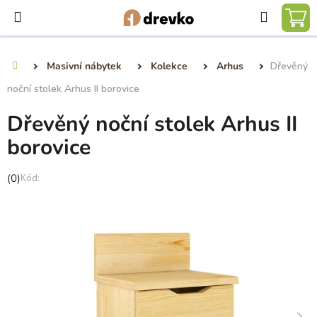
Přejít
Hledat
na
NÁ
obsah
KO
Masivní nábytek
Kolekce
Arhus
Dřevěný
Domů
noční stolek Arhus II borovice
Dřevěný noční stolek Arhus II
borovice
Průměrné
(0)
hodnocení
produktu
je
0,0
z
5
hvězdiček.