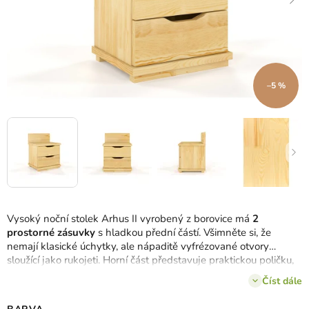
–5 %
Vysoký noční stolek Arhus II vyrobený z borovice má
2
prostorné zásuvky
s hladkou přední částí. Všimněte si, že
nemají klasické úchytky, ale nápaditě vyfrézované otvory
sloužící jako rukojeti. Horní část představuje praktickou poličku,
ze které vám věci za stolek nespadnou.
Číst dále