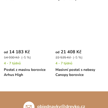
14 183 Kč
21 408 Kč
od
od
14 930 Kč
(–5 %)
22 535 Kč
(–5 %)
4 - 7 týdnů
4 - 7 týdnů
Postel z masivu borovice
Masivní postel s nebesy
Arhus High
Canopy borovice
Z
á
p
objednavky
@
drevko.cz