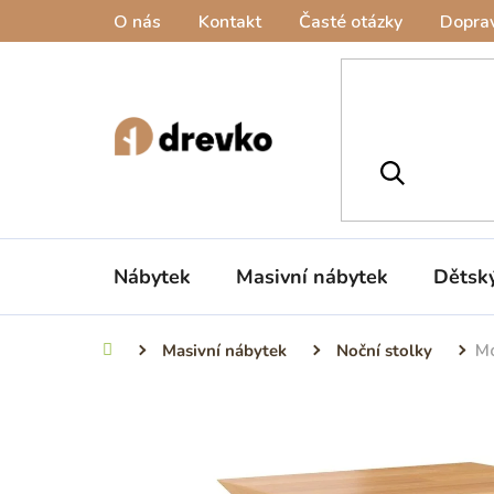
Přejít
O nás
Kontakt
Časté otázky
Doprav
na
obsah
Nábytek
Masivní nábytek
Dětsk
Masivní nábytek
Noční stolky
Mo
Domů