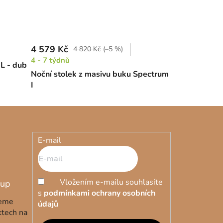
4 579 Kč
4 820 Kč
(–5 %)
4 - 7 týdnů
 L - dub
Noční stolek z masivu buku Spectrum
I
E-mail
Vložením e-mailu souhlasíte
s
podmínkami ochrany osobních
deme
údajů
ktech na