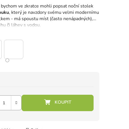
 bychom ve zkratce mohli popsat noční stolek
buku
, který je navzdory svému velmi modernímu
tkem - má spoustu míst (často nenápadných),
hu či láhev s vodou.