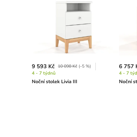
9 593 Kč
6 757 
10 098 Kč
(–5 %)
4 - 7 týdnů
4 - 7 tý
Noční stolek Livia III
Noční s