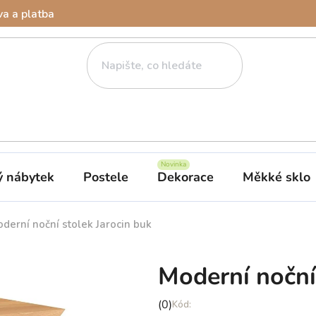
a a platba
ý nábytek
Postele
Dekorace
Měkké sklo
derní noční stolek Jarocin buk
Moderní noční
Průměrné
(0)