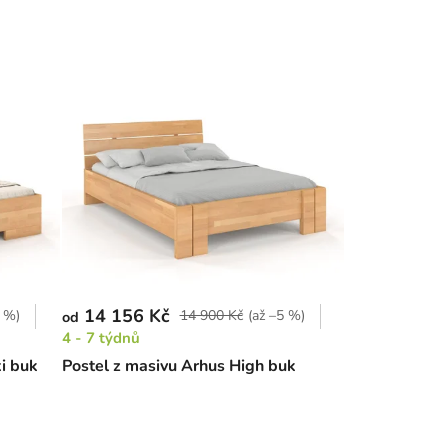
14 156 Kč
5 %)
14 900 Kč
(až –5 %)
od
4 - 7 týdnů
i buk
Postel z masivu Arhus High buk