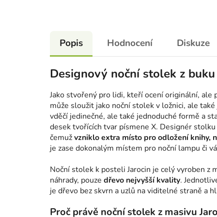
Popis
Hodnocení
Diskuze
Designový noční stolek z buku 
Jako stvořený pro lidi, kteří ocení originální, ale
může sloužit jako noční stolek v ložnici, ale tak
vděčí jedinečné, ale také jednoduché formě a sta
desek tvořících tvar písmene X. Designér stolku m
čemuž
vzniklo extra místo pro odložení knihy,
je zase dokonalým místem pro noční lampu či vá
Noční stolek k posteli Jarocin je celý vyroben 
náhrady, pouze
dřevo nejvyšší kvality
. Jednotli
je dřevo bez skvrn a uzlů na viditelné straně a h
Proč právě noční stolek z masivu Jar