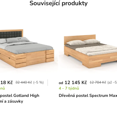
Související produkty
18 Kč
12 145 Kč
32 440 Kč
(–5 %)
12 784 Kč
(až –
od
dnů
4 - 7 týdnů
postel Gotland High
Dřevěná postel Spectrum Max
ní a zásuvky