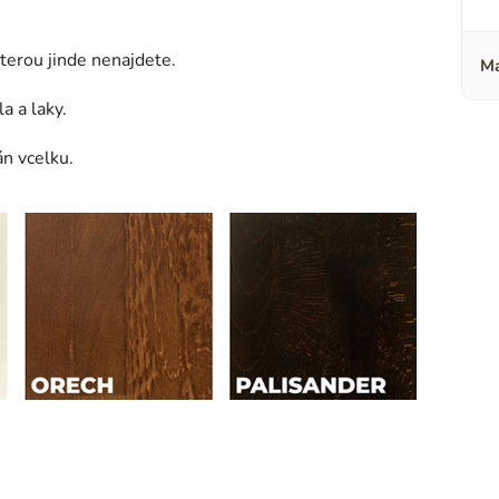
terou jinde nenajdete.
Ma
a a laky.
n vcelku.