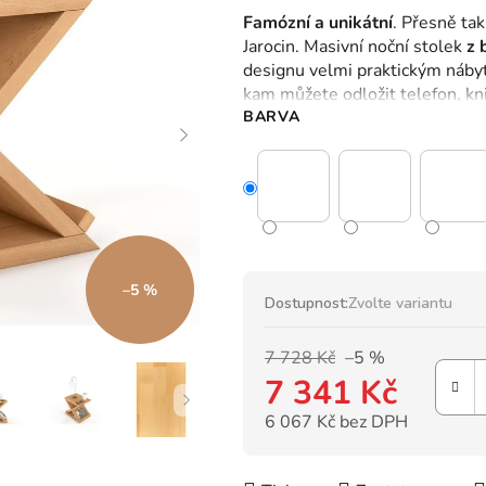
hodnocení
Famózní a unikátní
.
Přesně tak
produktu
Jarocin.
Masivní noční stolek
z 
je
designu velmi praktickým náby
0,0
kam můžete odložit telefon, kni
z
BARVA
5
hvězdiček.
–5 %
Dostupnost:
Zvolte variantu
7 728 Kč
–5 %
7 341 Kč
6 067 Kč bez DPH
Měrná cena: