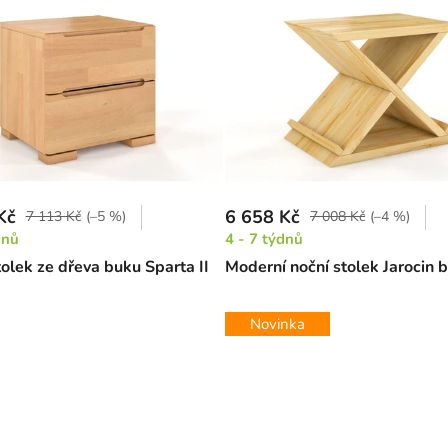
Kč
6 658 Kč
7 113 Kč
(–5 %)
7 008 Kč
(–4 %)
dnů
4 - 7 týdnů
tolek ze dřeva buku Sparta II
Moderní noční stolek Jarocin 
Novinka