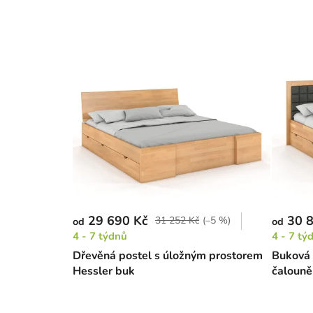
29 690 Kč
30 8
31 252 Kč
(–5 %)
od
od
4 - 7 týdnů
4 - 7 tý
Dřevěná postel s úložným prostorem
Buková 
Hessler buk
čalouně