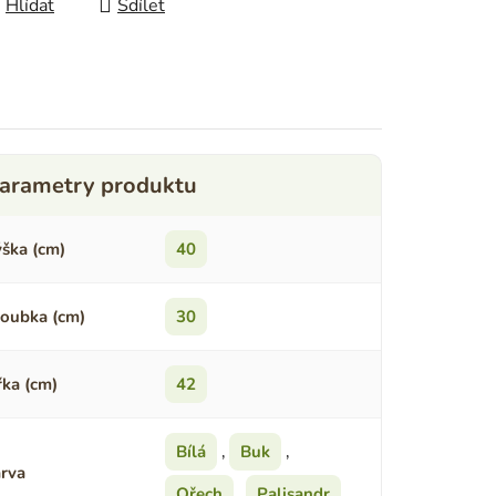
Hlídat
Sdílet
ška (cm)
40
oubka (cm)
30
řka (cm)
42
Bílá
,
Buk
,
rva
Ořech
,
Palisandr