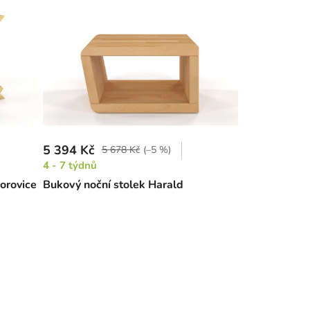
5 394 Kč
5 678 Kč
(–5 %)
4 - 7 týdnů
borovice
Bukový noční stolek Harald