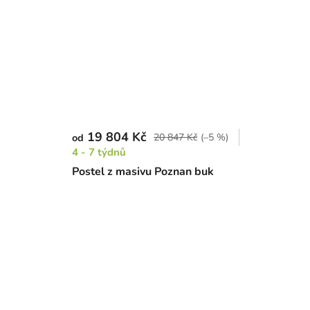
19 804 Kč
20 847 Kč
(–5 %)
od
4 - 7 týdnů
Postel z masivu Poznan buk