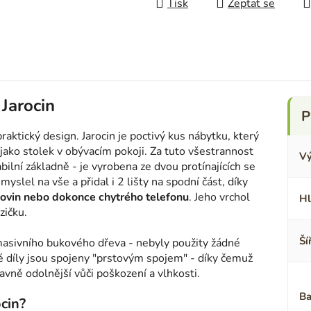
Tisk
Zeptat se
Jarocin
 praktický design. Jarocin je poctivý kus nábytku, který
é jako stolek v obývacím pokoji. Za tuto všestrannost
Vý
bilní základně - je vyrobena ze dvou protínajících se
yslel na vše a přidal i 2 lišty na spodní část, díky
 novin nebo dokonce chytrého telefonu
. Jeho vrchol
Hl
zičku.
Ší
z masivního bukového dřeva - nebyly použity žádné
vé díly jsou spojeny "prstovým spojem" - díky čemuž
lavně odolnější vůči poškození a vlhkosti.
Ba
ocin?