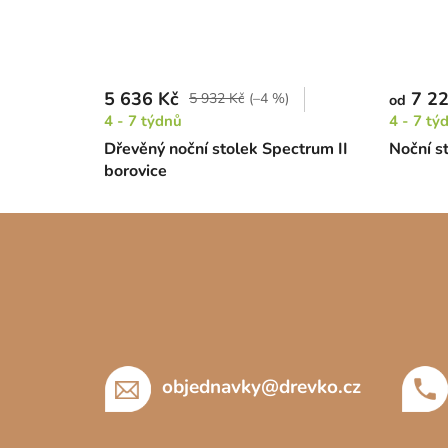
5 636 Kč
7 22
5 932 Kč
(–4 %)
od
4 - 7 týdnů
4 - 7 tý
Dřevěný noční stolek Spectrum II
Noční s
borovice
Z
á
p
a
t
í
objednavky
@
drevko.cz