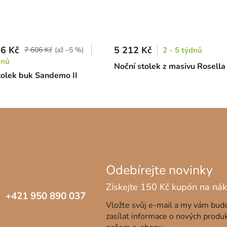
6 Kč
5 212 Kč
7 606 Kč
(až –5 %)
2 - 5 týdnů
dnů
Noční stolek z masivu Rosella
tolek buk Sandemo II
+421 950 890 037
Vložte svůj e-mail a my vám bu
zasílat informace o nových produ