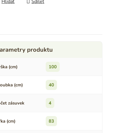
Hlídat
Sdílet
ška (cm)
100
oubka (cm)
40
čet zásuvek
4
řka (cm)
83