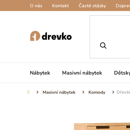
Přejít
O nás
Kontakt
Časté otázky
Doprav
na
obsah
Nábytek
Masivní nábytek
Dětsk
Masivní nábytek
Komody
Dřevě
Domů