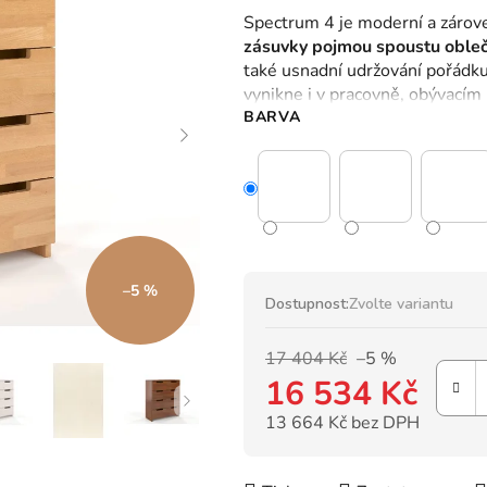
hodnocení
Spectrum 4 je moderní a zárov
produktu
zásuvky pojmou spoustu obleč
je
také usnadní udržování pořádku
0,0
vynikne i v pracovně, obývacím p
z
BARVA
5
hvězdiček.
–5 %
Dostupnost:
Zvolte variantu
17 404 Kč
–5 %
16 534 Kč
13 664 Kč bez DPH
Měrná cena: