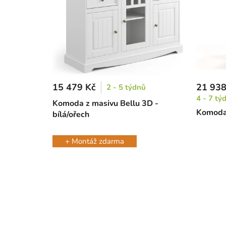
15 479 Kč
21 938
2 - 5 týdnů
4 - 7 tý
Komoda z masivu Bellu 3D -
Komoda
bílá/ořech
+ Montáž zdarma