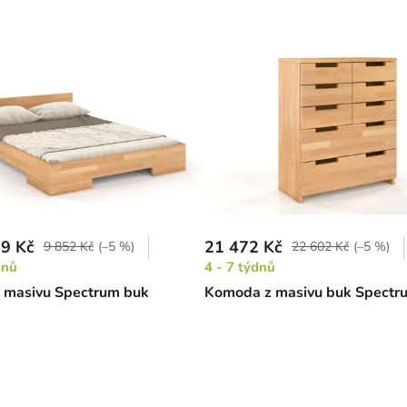
9 Kč
21 472 Kč
9 852 Kč
(–5 %)
22 602 Kč
(–5 %)
dnů
4 - 7 týdnů
z masivu Spectrum buk
Komoda z masivu buk Spectr