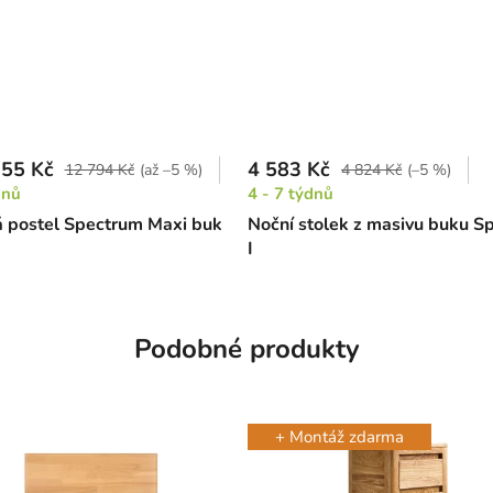
55 Kč
4 583 Kč
12 794 Kč
(až –5 %)
4 824 Kč
(–5 %)
dnů
4 - 7 týdnů
 postel Spectrum Maxi buk
Noční stolek z masivu buku S
I
Podobné produkty
+ Montáž zdarma