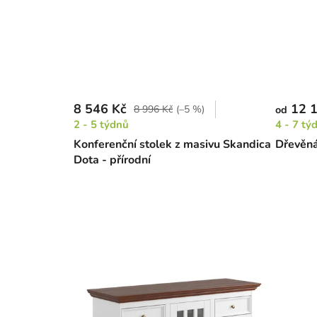
8 546 Kč
12 1
8 996 Kč
(–5 %)
od
2 - 5 týdnů
4 - 7 tý
Konferenční stolek z masivu Skandica
Dřevěná
Dota - přírodní