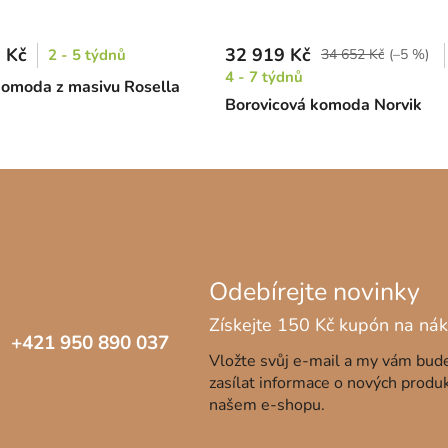
 Kč
32 919 Kč
2 - 5 týdnů
34 652 Kč
(–5 %)
4 - 7 týdnů
komoda z masivu Rosella
Borovicová komoda Norvik
+421 950 890 037
Vložte svůj e-mail a my vám bu
zasílat informace o nových produ
našem e-shopu.