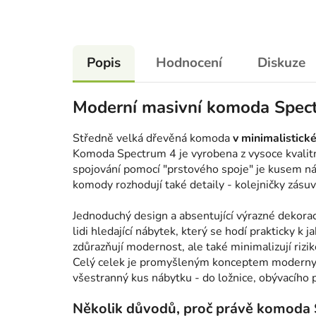
Popis
Hodnocení
Diskuze
Moderní masivní komoda Spec
Středně velká dřevěná komoda
v minimalistick
Komoda Spectrum 4 je vyrobena z vysoce kvalitn
spojování pomocí "prstového spoje" je kusem n
komody rozhodují také detaily - kolejničky zásu
Jednoduchý design a absentující výrazné dekor
lidi hledající nábytek, který se hodí prakticky k
zdůrazňují modernost, ale také minimalizují rizik
Celý celek je promyšleným konceptem moderny, 
všestranný kus nábytku - do ložnice, obývacího 
Několik důvodů, proč právě komoda