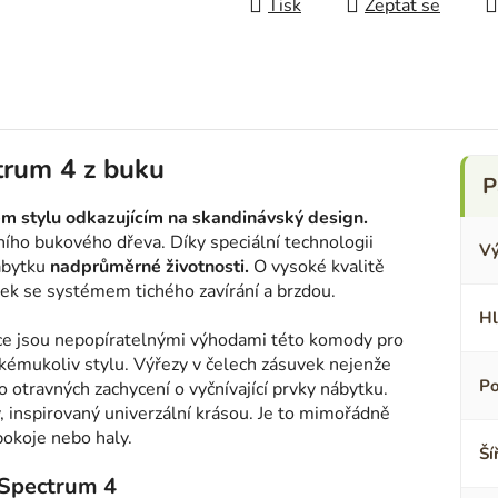
Tisk
Zeptat se
trum 4 z buku
ém stylu odkazujícím na skandinávský design.
ího bukového dřeva. Díky speciální technologii
Vý
ábytku
nadprůměrné životnosti.
O vysoké kvalitě
vek se systémem tichého zavírání a brzdou.
Hl
ace jsou nepopíratelnými výhodami této komody pro
 jakémukoliv stylu. Výřezy v čelech zásuvek nejenže
Po
o otravných zachycení o vyčnívající prvky nábytku.
inspirovaný univerzální krásou. Je to mimořádně
pokoje nebo haly.
Ší
 Spectrum 4