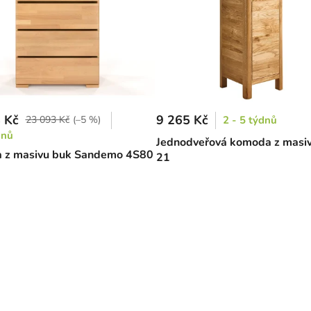
 Kč
9 265 Kč
23 093 Kč
(–5 %)
2 - 5 týdnů
dnů
Jednodveřová komoda z masi
 z masivu buk Sandemo 4S80
21