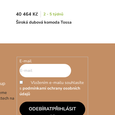
40 464 Kč
2 - 5 týdnů
Široká dubová komoda Tossa
E-mail
Vložením e-mailu souhlasíte
s
podmínkami ochrany osobních
deme
údajů
ktech na
PŘIHLÁSIT