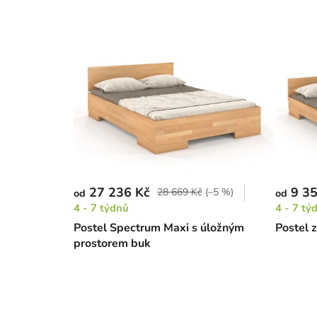
27 236 Kč
9 35
28 669 Kč
(–5 %)
od
od
4 - 7 týdnů
4 - 7 tý
Postel Spectrum Maxi s úložným
Postel 
prostorem buk