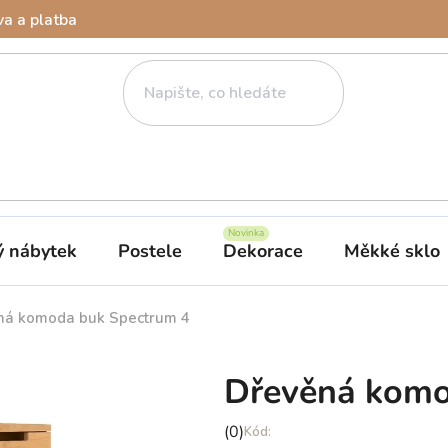
a a platba
ý nábytek
Postele
Dekorace
Měkké sklo
ná komoda buk Spectrum 4
Dřevěná komo
Průměrné
(0)