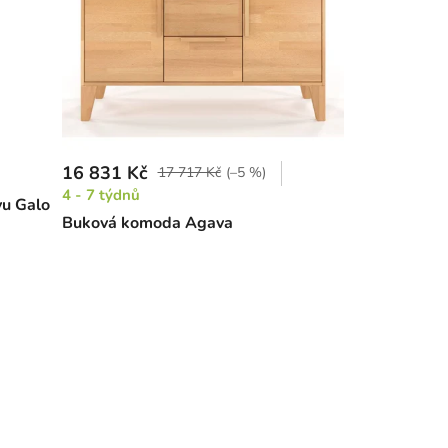
16 831 Kč
17 717 Kč
(–5 %)
4 - 7 týdnů
vu Galo
Buková komoda Agava