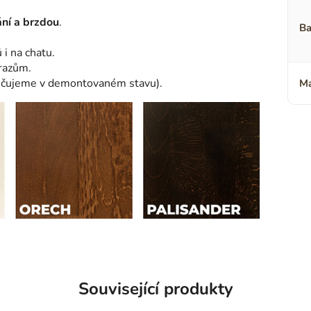
ní a brzdou
.
Ba
i na chatu.
árazům.
učujeme v demontovaném stavu).
Ma
Související produkty