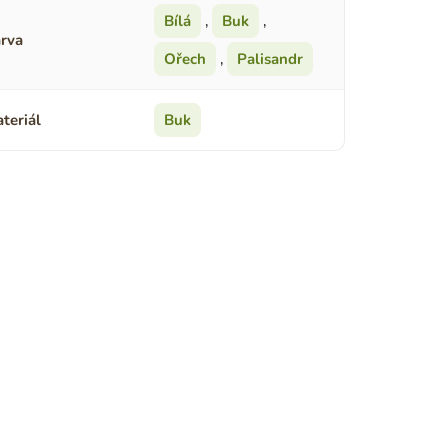
Bílá
,
Buk
,
rva
Ořech
,
Palisandr
teriál
Buk