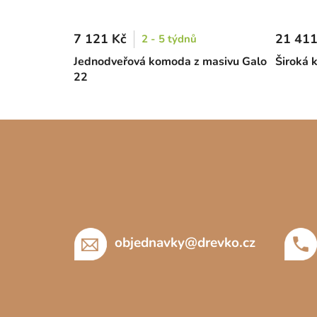
7 121 Kč
21 411
2 - 5 týdnů
Jednodveřová komoda z masivu Galo
Široká 
22
Z
á
p
a
t
í
objednavky
@
drevko.cz