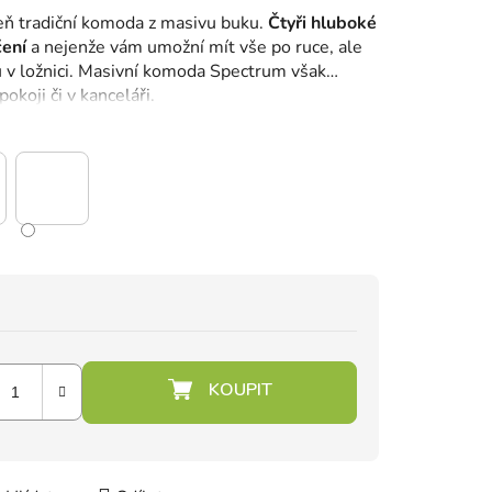
eň tradiční komoda z masivu buku.
Čtyři hluboké
ení
a nejenže vám umožní mít vše po ruce, ale
 v ložnici. Masivní komoda Spectrum však
okoji či v kanceláři.