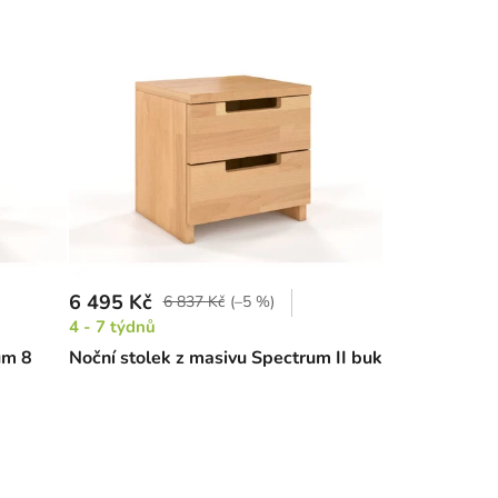
6 495 Kč
6 837 Kč
(–5 %)
4 - 7 týdnů
um 8
Noční stolek z masivu Spectrum II buk