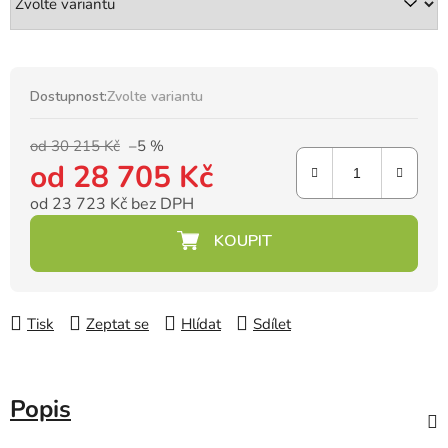
Dostupnost:
Zvolte variantu
od 30 215 Kč
–5 %
od
28 705 Kč
od
23 723 Kč
bez DPH
Měrná cena:
Tisk
Zeptat se
Hlídat
Sdílet
Popis