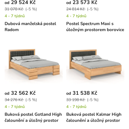
29 524 Kč
23 573 Kč
od
od
31 078 Kč
(–5 %)
24 814 Kč
(–5 %)
4 - 7 týdnů
4 - 7 týdnů
Dubová manželská postel
Postel Spectrum Maxi s
Radom
úložným prostorem borovice
32 562 Kč
31 538 Kč
od
od
34 276 Kč
(–5 %)
33 198 Kč
(–5 %)
4 - 7 týdnů
4 - 7 týdnů
Buková postel Gotland High
Buková postel Kalmar High
čalounění a úložný prostor
čalounění a úložný prostor