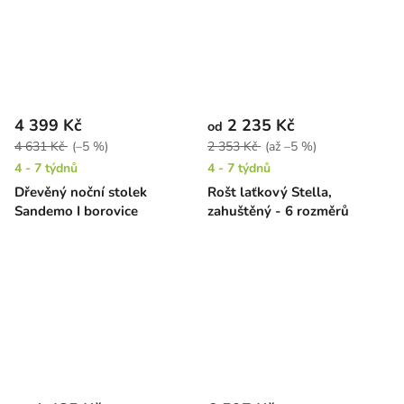
4 399 Kč
2 235 Kč
od
4 631 Kč
(–5 %)
2 353 Kč
(až –5 %)
4 - 7 týdnů
4 - 7 týdnů
Dřevěný noční stolek
Rošt laťkový Stella,
Sandemo I borovice
zahuštěný - 6 rozměrů