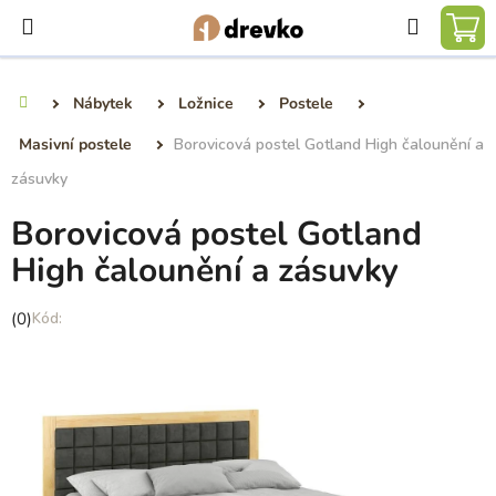
Přejít
Hledat
na
NÁ
obsah
KO
Nábytek
Ložnice
Postele
Domů
Masivní postele
Borovicová postel Gotland High čalounění a
zásuvky
Borovicová postel Gotland
High čalounění a zásuvky
Průměrné
(0)
hodnocení
produktu
je
0,0
z
5
hvězdiček.