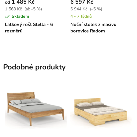
1 485 Kč
6 597 Kč
od
1 563 Kč
(až –5 %)
6 944 Kč
(–5 %)
Skladem
4 - 7 týdnů
Laťkový rošt Stella - 6
Noční stolek z masivu
rozměrů
borovice Radom
Podobné produkty