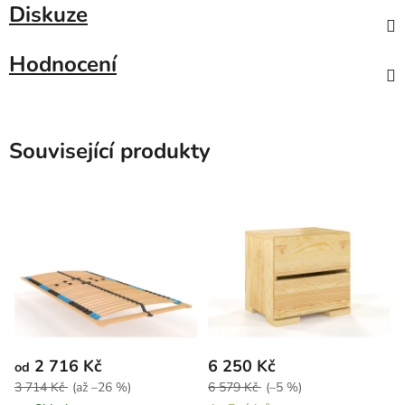
Diskuze
Hodnocení
Související produkty
2 716 Kč
6 250 Kč
od
3 714 Kč
(až –26 %)
6 579 Kč
(–5 %)