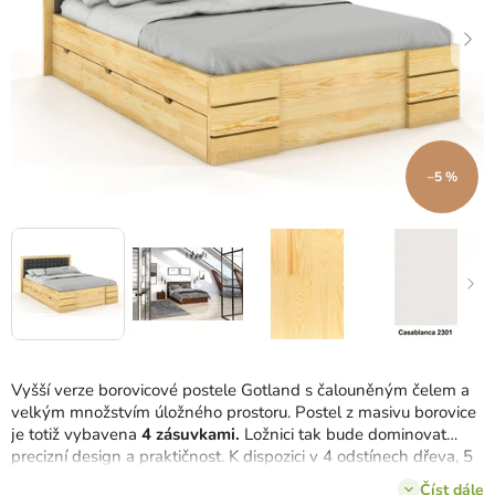
–5 %
Vyšší verze borovicové postele Gotland s čalouněným čelem a
velkým množstvím úložného prostoru. Postel z masivu borovice
je totiž vybavena
4 zásuvkami.
Ložnici tak bude dominovat
precizní design a praktičnost. K dispozici v 4 odstínech dřeva, 5
rozměrech a několika barvách čalounění.
Číst dále