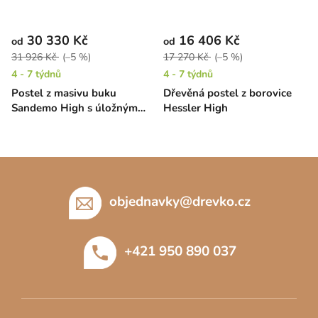
30 330 Kč
16 406 Kč
od
od
31 926 Kč
(–5 %)
17 270 Kč
(–5 %)
4 - 7 týdnů
4 - 7 týdnů
Postel z masivu buku
Dřevěná postel z borovice
Sandemo High s úložným
Hessler High
prostorem
Z
á
p
objednavky
@
drevko.cz
a
t
+421 950 890 037
í