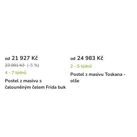
21 927 Kč
24 983 Kč
od
od
23 081 Kč
(–5 %)
2 - 5 týdnů
4 - 7 týdnů
Postel z masivu Toskana -
Postel z masivu s
olše
čalouněným čelem Frida buk