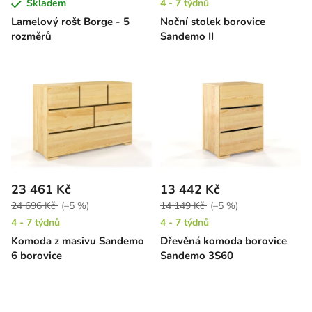
Skladem
4 - 7 týdnů
Lamelový rošt Borge - 5
Noční stolek borovice
rozměrů
Sandemo II
23 461 Kč
13 442 Kč
24 696 Kč
(–5 %)
14 149 Kč
(–5 %)
4 - 7 týdnů
4 - 7 týdnů
Komoda z masivu Sandemo
Dřevěná komoda borovice
6 borovice
Sandemo 3S60