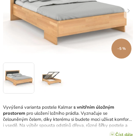
–5 %
Vyvýšená varianta postele Kalmar
s vnitřním úložným
prostorem
pro uložení ložního prádla. Vyznačuje se
čelouněným čelem, díky kterému si budete moci užívat komfortu
i vsedě. Na výběr spousta odstínů dřeva, různé šířky postele a
až několika barvy čalounění.
Číst dále