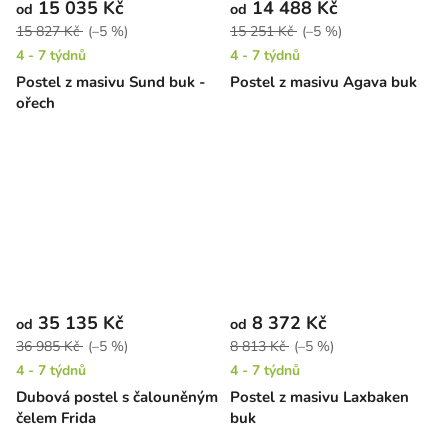
15 035 Kč
14 488 Kč
od
od
15 827 Kč
(–5 %)
15 251 Kč
(–5 %)
4 - 7 týdnů
4 - 7 týdnů
Postel z masivu Sund buk -
Postel z masivu Agava buk
ořech
35 135 Kč
8 372 Kč
od
od
36 985 Kč
(–5 %)
8 813 Kč
(–5 %)
4 - 7 týdnů
4 - 7 týdnů
Dubová postel s čalouněným
Postel z masivu Laxbaken
čelem Frida
buk