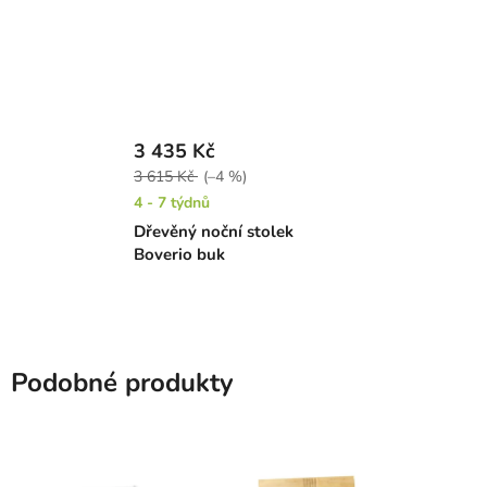
3 435 Kč
3 615 Kč
(–4 %)
4 - 7 týdnů
Dřevěný noční stolek
Boverio buk
Podobné produkty