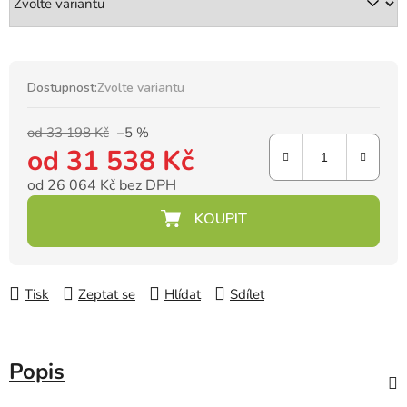
Dostupnost:
Zvolte variantu
od 33 198 Kč
–5 %
od
31 538 Kč
od
26 064 Kč
bez DPH
Měrná cena:
Tisk
Zeptat se
Hlídat
Sdílet
Popis