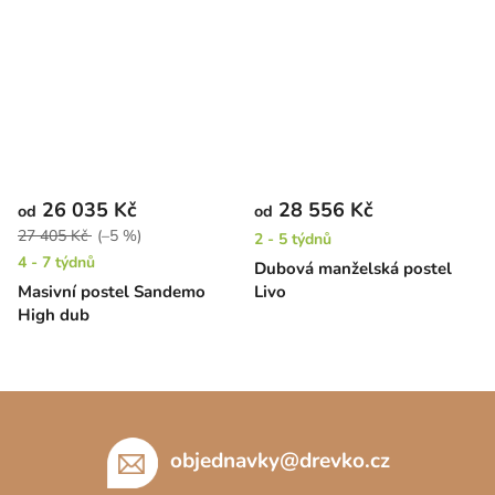
26 035 Kč
28 556 Kč
od
od
27 405 Kč
(–5 %)
2 - 5 týdnů
4 - 7 týdnů
Dubová manželská postel
Masivní postel Sandemo
Livo
High dub
Z
á
p
objednavky
@
drevko.cz
a