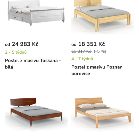
24 983 Kč
18 351 Kč
od
od
19 317 Kč
(–5 %)
2 - 5 týdnů
4 - 7 týdnů
Postel z masivu Toskana -
bílá
Postel z masivu Poznan
borovice