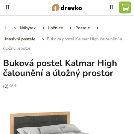
Přejít
Hledat
na
NÁ
obsah
KO
Nábytek
Ložnice
Postele
Domů
Masivní postele
Buková postel Kalmar High čalounění a
úložný prostor
Buková postel Kalmar High
čalounění a úložný prostor
Průměrné
(0)
hodnocení
produktu
je
0,0
z
5
hvězdiček.