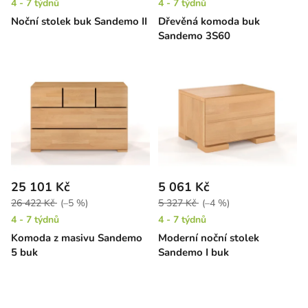
4 - 7 týdnů
4 - 7 týdnů
Noční stolek buk Sandemo II
Dřevěná komoda buk
Sandemo 3S60
25 101 Kč
5 061 Kč
26 422 Kč
(–5 %)
5 327 Kč
(–4 %)
4 - 7 týdnů
4 - 7 týdnů
Komoda z masivu Sandemo
Moderní noční stolek
5 buk
Sandemo I buk