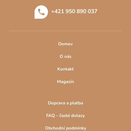
t
+421 950 890 037
í
Domov
O nás
Kontakt
Magazín
Doprava a platba
FAQ - časté dotazy
Obchodní podmínky