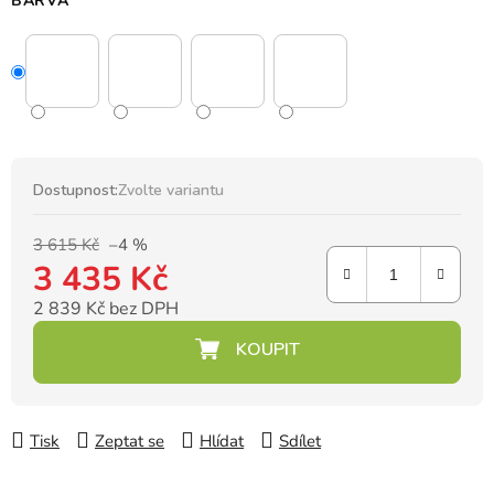
BARVA
Dostupnost:
Zvolte variantu
3 615 Kč
–4 %
3 435 Kč
2 839 Kč bez DPH
Měrná cena:
Tisk
Zeptat se
Hlídat
Sdílet