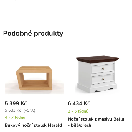
Podobné produkty
5 399 Kč
6 434 Kč
5 683 Kč
(–5 %)
2 - 5 týdnů
4 - 7 týdnů
Noční stolek z masivu Bellu
Bukový noční stolek Harald
- bílá/ořech