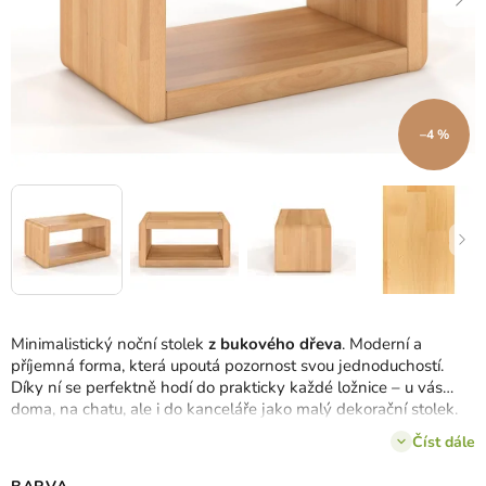
–4 %
Minimalistický noční stolek
z bukového dřeva
. Moderní a
příjemná forma, která upoutá pozornost svou jednoduchostí.
Díky ní se perfektně hodí do prakticky každé ložnice – u vás
doma, na chatu, ale i do kanceláře jako malý dekorační stolek.
Na výběr máte
až barevných 6 provedení
.
Číst dále