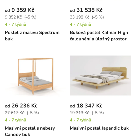
9 359 Kč
31 538 Kč
od
od
9 852 Kč
(–5 %)
33 198 Kč
(–5 %)
4 - 7 týdnů
4 - 7 týdnů
Postel z masivu Spectrum
Buková postel Kalmar High
buk
čalounění a úložný prostor
26 236 Kč
18 347 Kč
od
od
27 617 Kč
(–5 %)
19 313 Kč
(–5 %)
4 - 7 týdnů
4 - 7 týdnů
Masivní postel s nebesy
Masivní postel Japandic buk
Canopy buk