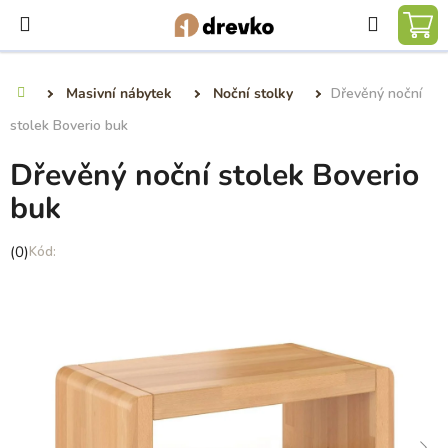
Přejít
Hledat
na
NÁ
obsah
KO
Masivní nábytek
Noční stolky
Dřevěný noční
Domů
stolek Boverio buk
Dřevěný noční stolek Boverio
buk
Průměrné
(0)
hodnocení
produktu
je
0,0
z
5
hvězdiček.