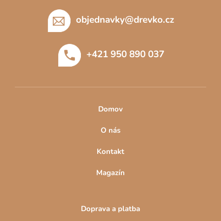
á
p
objednavky
@
drevko.cz
a
t
+421 950 890 037
í
Domov
O nás
Kontakt
Magazín
Doprava a platba