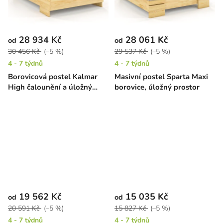
28 934 Kč
28 061 Kč
od
od
30 456 Kč
(–5 %)
29 537 Kč
(–5 %)
4 - 7 týdnů
4 - 7 týdnů
Borovicová postel Kalmar
Masivní postel Sparta Maxi
High čalounění a úložný
borovice, úložný prostor
prostor
19 562 Kč
15 035 Kč
od
od
20 591 Kč
(–5 %)
15 827 Kč
(–5 %)
4 - 7 týdnů
4 - 7 týdnů