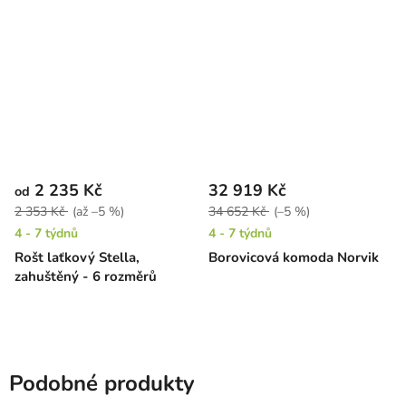
2 235 Kč
32 919 Kč
od
2 353 Kč
(až –5 %)
34 652 Kč
(–5 %)
4 - 7 týdnů
4 - 7 týdnů
Rošt laťkový Stella,
Borovicová komoda Norvik
zahuštěný - 6 rozměrů
Podobné produkty