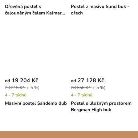
Dřevěná postel s
Postel z masivu Sund buk -
čalouněným čelem Kalmar
ořech
High buk
19 204 Kč
27 128 Kč
od
od
20 215 Kč
(–5 %)
28 556 Kč
(–5 %)
4 - 7 týdnů
4 - 7 týdnů
Masivní postel Sandemo dub
Postel s úložným prostorem
Bergman High buk
Z