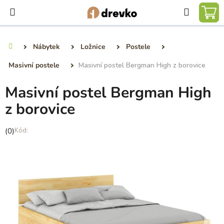
Přejít
Hledat
na
NÁ
obsah
KO
Nábytek
Ložnice
Postele
Domů
Masivní postele
Masivní postel Bergman High z borovice
Masivní postel Bergman High
z borovice
Průměrné
(0)
hodnocení
produktu
je
0,0
z
5
hvězdiček.