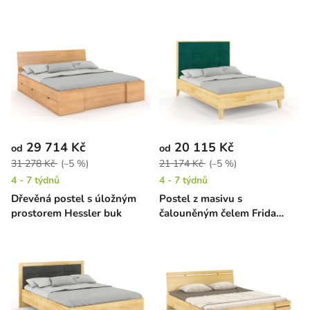
29 714 Kč
20 115 Kč
od
od
31 278 Kč
(–5 %)
21 174 Kč
(–5 %)
4 - 7 týdnů
4 - 7 týdnů
Dřevěná postel s úložným
Postel z masivu s
prostorem Hessler buk
čalouněným čelem Frida
borovice