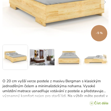
–5 %
O 20 cm vyšší verze postele z masivu Bergman s klasickým
jednodílným čelem a minimalistickýma nohama. Vysoké
umístění matrace usnadňuje vstávání z postele a představuje
významný komfort nejen pro starší lidi.
Na výběr máte postel v
6 šířkách a 4 odstínech borovicového dřeva.
Číst dále