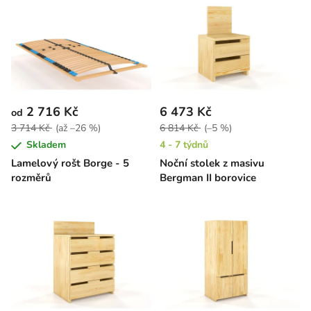
2 716 Kč
6 473 Kč
od
3 714 Kč
(až –26 %)
6 814 Kč
(–5 %)
Skladem
4 - 7 týdnů
Lamelový rošt Borge - 5
Noční stolek z masivu
rozměrů
Bergman II borovice