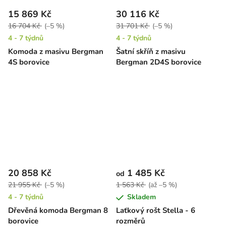
15 869 Kč
30 116 Kč
16 704 Kč
(–5 %)
31 701 Kč
(–5 %)
4 - 7 týdnů
4 - 7 týdnů
Komoda z masivu Bergman
Šatní skříň z masivu
4S borovice
Bergman 2D4S borovice
20 858 Kč
1 485 Kč
od
21 955 Kč
(–5 %)
1 563 Kč
(až –5 %)
4 - 7 týdnů
Skladem
Dřevěná komoda Bergman 8
Laťkový rošt Stella - 6
borovice
rozměrů