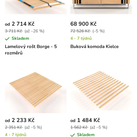
2 714 Kč
68 900 Kč
od
3 711 Kč
(až –26 %)
72 526 Kč
(–5 %)
Skladem
4 - 7 týdnů
Lamelový rošt Borge - 5
Buková komoda Kielce
rozměrů
2 233 Kč
1 484 Kč
od
od
2 351 Kč
(až –5 %)
1 562 Kč
(až –5 %)
4 - 7 týdnů
Skladem