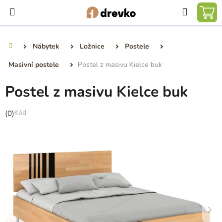
Přejít
Hledat
na
NÁ
obsah
KO
Nábytek
Ložnice
Postele
Domů
Masivní postele
Postel z masivu Kielce buk
Postel z masivu Kielce buk
Průměrné
(0)
hodnocení
produktu
je
0,0
z
5
hvězdiček.