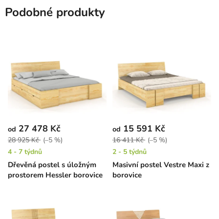
Podobné produkty
27 478 Kč
15 591 Kč
od
od
28 925 Kč
(–5 %)
16 411 Kč
(–5 %)
4 - 7 týdnů
2 - 5 týdnů
Dřevěná postel s úložným
Masivní postel Vestre Maxi z
prostorem Hessler borovice
borovice