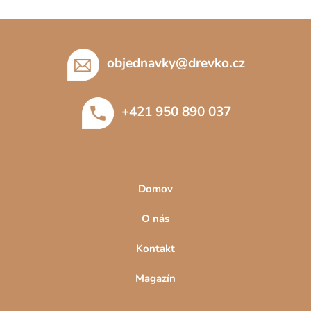
Z
á
p
objednavky
@
drevko.cz
a
t
+421 950 890 037
í
Domov
O nás
Kontakt
Magazín