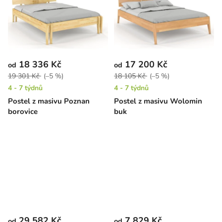
18 336 Kč
17 200 Kč
od
od
19 301 Kč
(–5 %)
18 105 Kč
(–5 %)
4 - 7 týdnů
4 - 7 týdnů
Postel z masivu Poznan
Postel z masivu Wolomin
borovice
buk
29 582 Kč
7 829 Kč
od
od