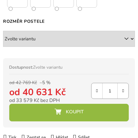
ROZMĚR POSTELE
Dostupnost:
Zvolte variantu
od 42 769 Kč
–5 %
od
40 631 Kč
od
33 579 Kč
bez DPH
Měrná cena:
Tisk
Zeptat se
Hlídat
Sdílet