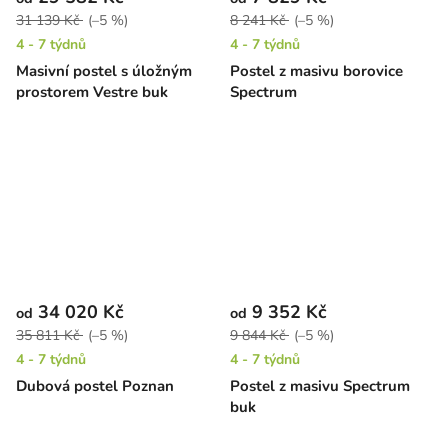
31 139 Kč
(–5 %)
8 241 Kč
(–5 %)
4 - 7 týdnů
4 - 7 týdnů
Masivní postel s úložným
Postel z masivu borovice
prostorem Vestre buk
Spectrum
34 020 Kč
9 352 Kč
od
od
35 811 Kč
(–5 %)
9 844 Kč
(–5 %)
4 - 7 týdnů
4 - 7 týdnů
Dubová postel Poznan
Postel z masivu Spectrum
buk