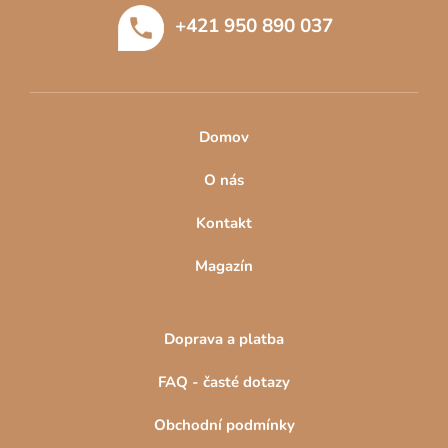
t
+421 950 890 037
í
Domov
O nás
Kontakt
Magazín
Doprava a platba
FAQ - časté dotazy
Obchodní podmínky