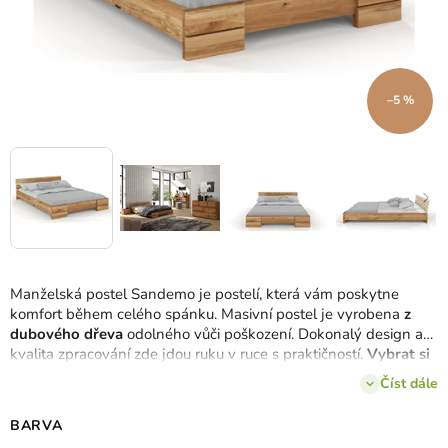
–5 %
Manželská postel Sandemo je postelí, která vám poskytne
komfort během celého spánku.
Masivní postel je vyrobena
z
dubového dřeva
odolného vůči poškození.
Dokonalý design a
kvalita zpracování zde jdou ruku v ruce s praktičností.
Vybrat si
můžete ze 4 barev dřeva a 6 rozměrů postele
.
Číst dále
BARVA