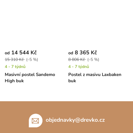
14 544 Kč
8 365 Kč
od
od
15 310 Kč
(–5 %)
8 806 Kč
(–5 %)
4 - 7 týdnů
4 - 7 týdnů
Masivní postel Sandemo
Postel z masivu Laxbaken
High buk
buk
Z
á
p
objednavky
@
drevko.cz
a