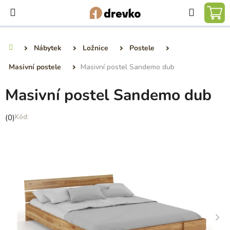
Přejít
Hledat
na
NÁ
obsah
KO
Nábytek
Ložnice
Postele
Domů
Masivní postele
Masivní postel Sandemo dub
Masivní postel Sandemo dub
Průměrné
(0)
hodnocení
produktu
je
0,0
z
5
hvězdiček.