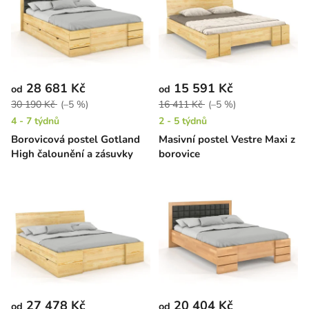
28 681 Kč
15 591 Kč
od
od
30 190 Kč
(–5 %)
16 411 Kč
(–5 %)
4 - 7 týdnů
2 - 5 týdnů
Borovicová postel Gotland
Masivní postel Vestre Maxi z
High čalounění a zásuvky
borovice
27 478 Kč
20 404 Kč
od
od