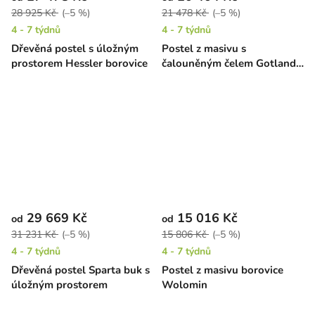
28 925 Kč
(–5 %)
21 478 Kč
(–5 %)
4 - 7 týdnů
4 - 7 týdnů
Dřevěná postel s úložným
Postel z masivu s
prostorem Hessler borovice
čalouněným čelem Gotland
High buk
29 669 Kč
15 016 Kč
od
od
31 231 Kč
(–5 %)
15 806 Kč
(–5 %)
4 - 7 týdnů
4 - 7 týdnů
Dřevěná postel Sparta buk s
Postel z masivu borovice
úložným prostorem
Wolomin