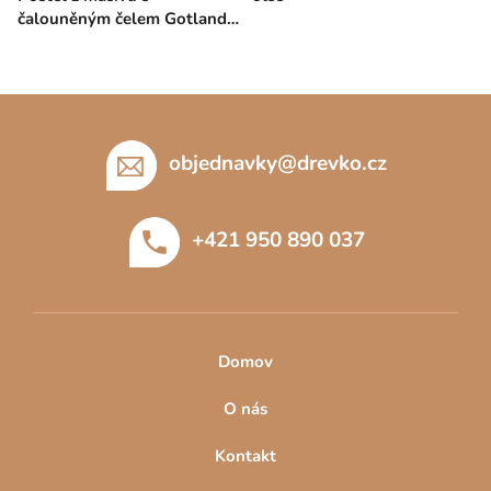
čalouněným čelem Gotland
High buk
Z
á
p
objednavky
@
drevko.cz
a
t
+421 950 890 037
í
Domov
O nás
Kontakt