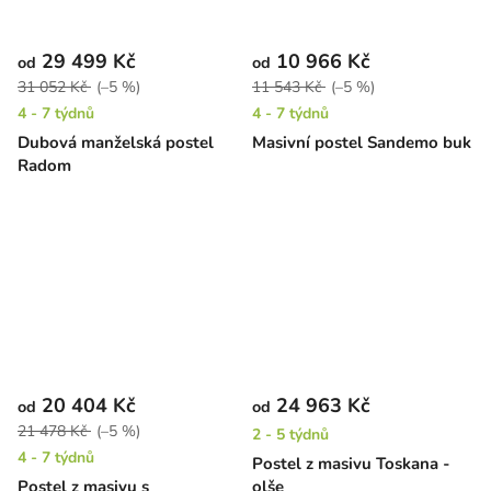
29 499 Kč
10 966 Kč
od
od
31 052 Kč
(–5 %)
11 543 Kč
(–5 %)
4 - 7 týdnů
4 - 7 týdnů
Dubová manželská postel
Masivní postel Sandemo buk
Radom
20 404 Kč
24 963 Kč
od
od
21 478 Kč
(–5 %)
2 - 5 týdnů
4 - 7 týdnů
Postel z masivu Toskana -
Postel z masivu s
olše