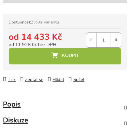
Dostupnost:
Zvolte variantu
od
14 433 Kč
od
11 928 Kč
bez DPH
Měrná cena:
Tisk
Zeptat se
Hlídat
Sdílet
Popis
Diskuze