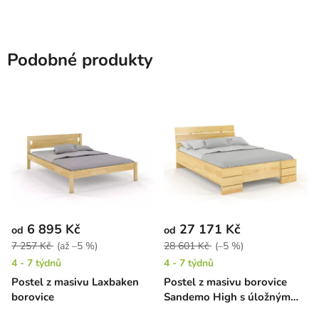
Podobné produkty
6 895 Kč
27 171 Kč
od
od
7 257 Kč
(až –5 %)
28 601 Kč
(–5 %)
4 - 7 týdnů
4 - 7 týdnů
Postel z masivu Laxbaken
Postel z masivu borovice
borovice
Sandemo High s úložným
prostorem