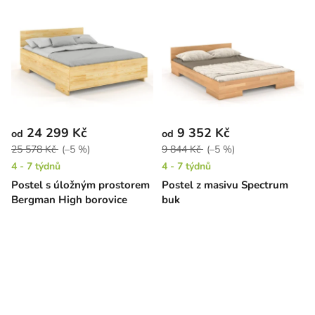
24 299 Kč
9 352 Kč
od
od
25 578 Kč
(–5 %)
9 844 Kč
(–5 %)
4 - 7 týdnů
4 - 7 týdnů
Postel s úložným prostorem
Postel z masivu Spectrum
Bergman High borovice
buk