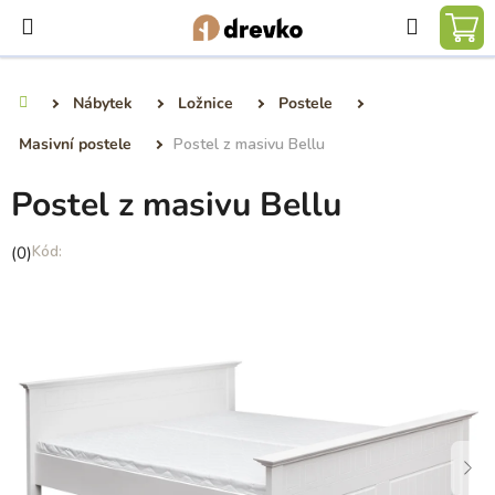
Přejít
Hledat
na
NÁ
obsah
KO
Nábytek
Ložnice
Postele
Domů
Masivní postele
Postel z masivu Bellu
Postel z masivu Bellu
Průměrné
(0)
hodnocení
produktu
je
0,0
z
5
hvězdiček.