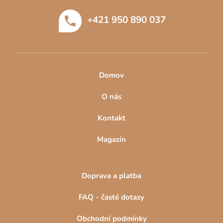
t
+421 950 890 037
í
Domov
O nás
Kontakt
Magazín
Doprava a platba
FAQ - časté dotazy
Obchodní podmínky