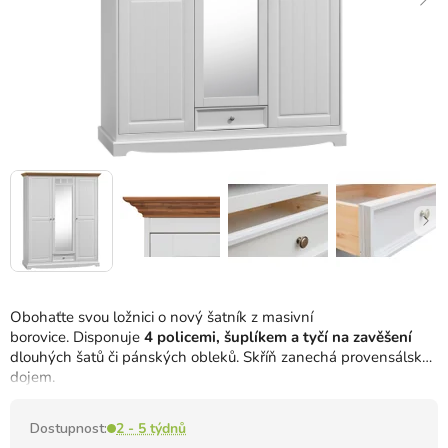
Obohaťte svou ložnici o nový šatník z masivní
borovice. Disponuje
4 policemi, šuplíkem a tyčí na zavěšení
dlouhých šatů či pánských obleků. Skříň zanechá provensálský
dojem.
Dostupnost:
2 - 5 týdnů