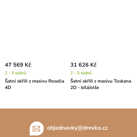
47 569 Kč
31 626 Kč
2 - 5 týdnů
2 - 5 týdnů
Šatní skříň z masivu Rosella
Šatní skříň z masivu Toskana
4D
2D - bílá/olše
Z
á
p
objednavky
@
drevko.cz
a