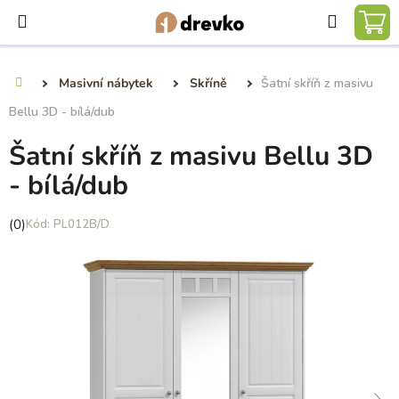
Přejít
Hledat
na
NÁ
obsah
KO
Masivní nábytek
Skříně
Šatní skříň z masivu
Domů
Bellu 3D - bílá/dub
Šatní skříň z masivu Bellu 3D
- bílá/dub
Průměrné
(0)
PL012B/D
hodnocení
produktu
je
0,0
z
5
hvězdiček.