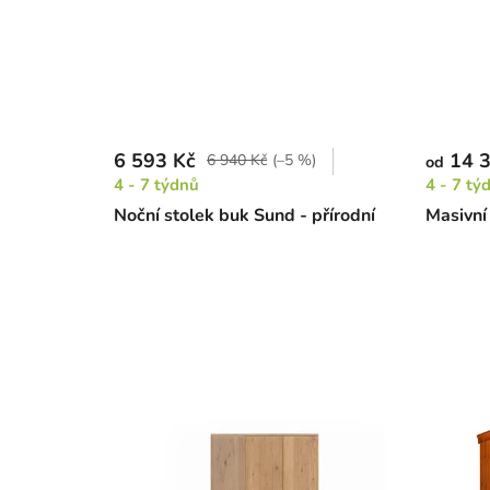
6 593 Kč
14 3
6 940 Kč
(–5 %)
od
4 - 7 týdnů
4 - 7 tý
Noční stolek buk Sund - přírodní
Masivní