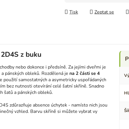
Měrná cena:
Tisk
Zeptat se
n 2D4S z buku
, chodby nebo dokonce i předsíně. Za jejími dveřmi je
ů a pánských obleků. Rozdělená je
na 2 části se 4
Vý
je použití samostatných a asymetricky uspořádaných
cím bez nutnosti otevírání celé šatní skříně. Snadno
ch šatů a pánských obleků.
Hl
D4S zdůrazňuje absence úchytek - namísto nich jsou
Ší
dinečný vzhled. Barvu skříně si můžete vybrat vy