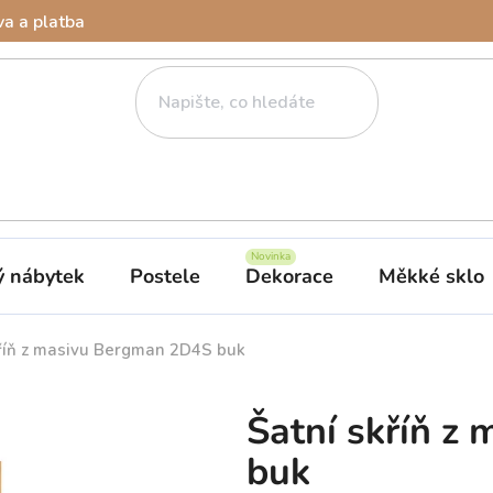
a a platba
ý nábytek
Postele
Dekorace
Měkké sklo
kříň z masivu Bergman 2D4S buk
Šatní skříň z
buk