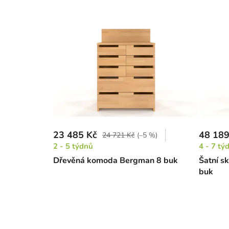
23 485 Kč
48 189
24 721 Kč
(–5 %)
2 - 5 týdnů
4 - 7 tý
Dřevěná komoda Bergman 8 buk
Šatní s
buk