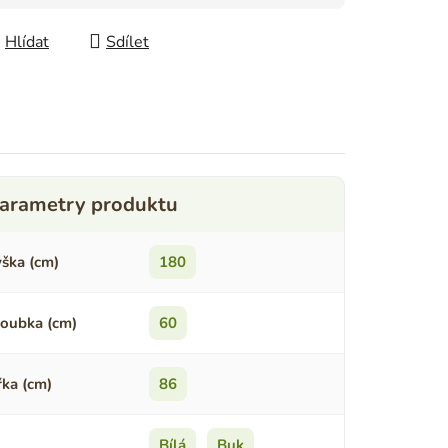
Hlídat
Sdílet
ška (cm)
180
oubka (cm)
60
řka (cm)
86
Bílá
,
Buk
,