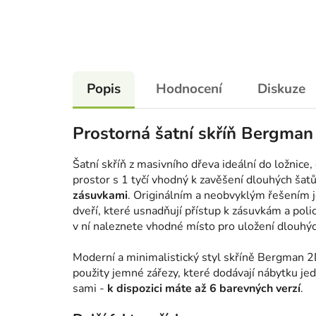
Popis
Hodnocení
Diskuze
Prostorná šatní skříň Bergma
Šatní skříň z masivního dřeva ideální do ložnice
prostor s 1 tyčí vhodný k zavěšení dlouhých šat
zásuvkami
. Originálním a neobvyklým řešením 
dveří, které usnadňují přístup k zásuvkám a poli
v ní naleznete vhodné místo pro uložení dlouhý
Moderní a minimalistický styl skříně Bergman 2
použity jemné zářezy, které dodávají nábytku je
sami -
k dispozici máte až 6 barevných verzí
.