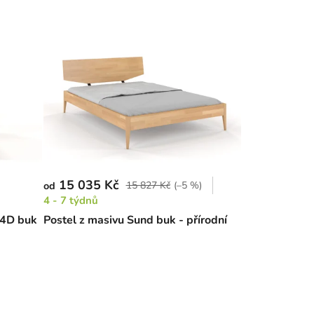
15 035 Kč
15 827 Kč
(–5 %)
od
4 - 7 týdnů
 4D buk
Postel z masivu Sund buk - přírodní