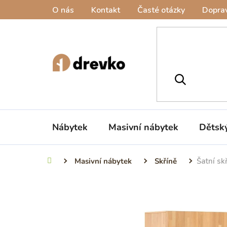
Přejít
O nás
Kontakt
Časté otázky
Doprav
na
obsah
Nábytek
Masivní nábytek
Dětsk
Masivní nábytek
Skříně
Šatní s
Domů