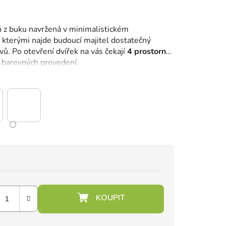
 z buku navržená v minimalistickém
a kterými najde budoucí majitel dostatečný
vů.
Po otevření dvířek na vás čekají
4 prostorné
 barevných provedení.