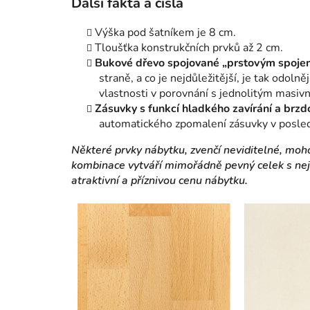
Další fakta a čísla
Výška pod šatníkem je 8 cm.
Tloušťka konstrukčních prvků až 2 cm.
Bukové dřevo spojované „prstovým spoje
straně, a co je nejdůležitější, je tak odoln
vlastnosti v porovnání s jednolitým masiv
Zásuvky s funkcí hladkého zavírání a brzd
automatického zpomalení zásuvky v poslední
Některé prvky nábytku, zvenčí neviditelné, moh
kombinace vytváří mimořádně pevný celek s nejv
atraktivní a příznivou cenu nábytku.