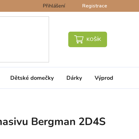
Přihlášení
Registrace
NÁKUPNÍ
KOŠÍK
Dětské domečky
Dárky
Výprodej %
 masivu Bergman 2D4S