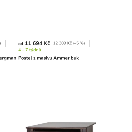
11 694 Kč
)
12 309 Kč
(–5 %)
od
4 - 7 týdnů
Bergman
Postel z masivu Ammer buk