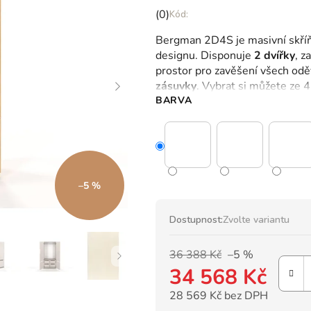
Průměrné
(0)
hodnocení
Bergman 2D4S je masivní skříň
produktu
designu.
Disponuje
2 dvířky
, z
je
prostor pro zavěšení všech odě
0,0
zásuvky
.
Vybrat si můžete ze 4
z
BARVA
5
hvězdiček.
–5 %
Dostupnost:
Zvolte variantu
36 388 Kč
–5 %
34 568 Kč
28 569 Kč bez DPH