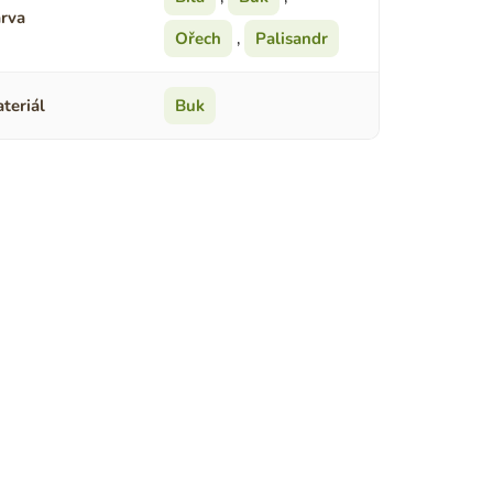
rva
Ořech
,
Palisandr
teriál
Buk