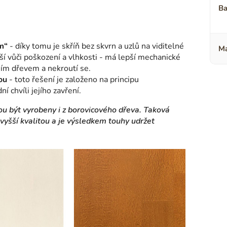
Ba
m“
- díky tomu je skříň bez skvrn a uzlů na viditelné
Ma
ější vůči poškození a vlhkosti - má lepší mechanické
ním dřevem a nekroutí se.
ou
- toto řešení je založeno na principu
 chvíli jejího zavření.
ou být vyrobeny i z borovicového dřeva. Taková
yšší kvalitou a je výsledkem touhy udržet