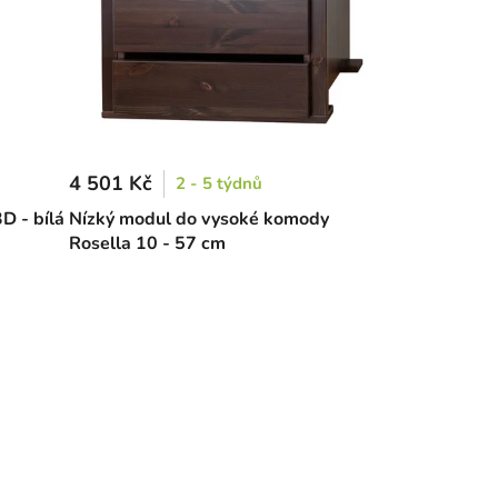
4 501 Kč
2 - 5 týdnů
D - bílá
Nízký modul do vysoké komody
Rosella 10 - 57 cm