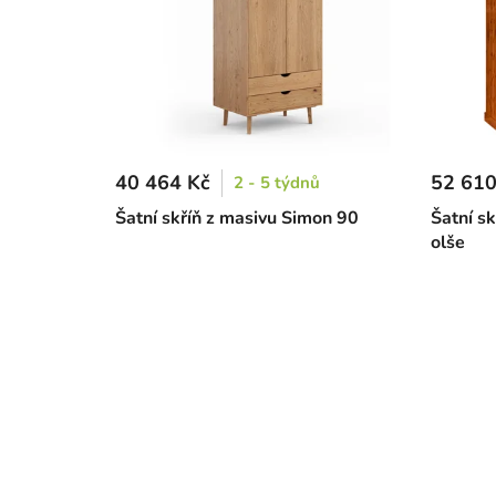
40 464 Kč
52 610
2 - 5 týdnů
Šatní skříň z masivu Simon 90
Šatní s
olše