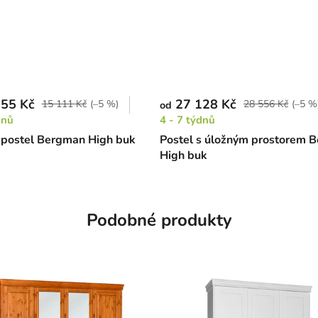
55 Kč
27 128 Kč
15 111 Kč
(–5 %)
28 556 Kč
(–5 %
od
dnů
4 - 7 týdnů
 postel Bergman High buk
Postel s úložným prostorem 
High buk
Podobné produkty