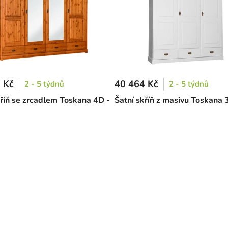
 Kč
40 464 Kč
2 - 5 týdnů
2 - 5 týdnů
kříň se zrcadlem Toskana 4D -
Šatní skříň z masivu Toskana 3