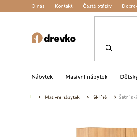
Přejít
O nás
Kontakt
Časté otázky
Doprav
na
obsah
Nábytek
Masivní nábytek
Dětsk
Masivní nábytek
Skříně
Šatní s
Domů