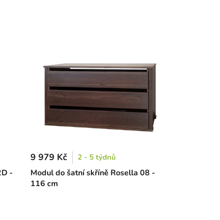
9 979 Kč
2 - 5 týdnů
2D -
Modul do šatní skříně Rosella 08 -
116 cm