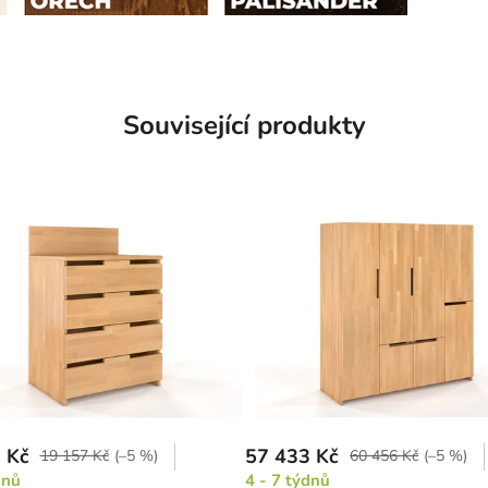
Související produkty
 Kč
57 433 Kč
19 157 Kč
(–5 %)
60 456 Kč
(–5 %)
dnů
4 - 7 týdnů