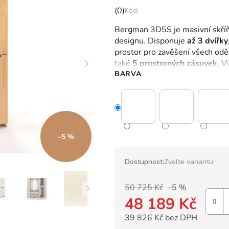
Průměrné
(0)
hodnocení
Bergman 3D5S je masivní skříň
produktu
designu.
Disponuje
až 3 dvířky
je
prostor pro zavěšení všech odě
0,0
také
5 prostorných zásuvek
.
Vy
z
BARVA
5
hvězdiček.
–5 %
Dostupnost:
Zvolte variantu
50 725 Kč
–5 %
48 189 Kč
39 826 Kč bez DPH