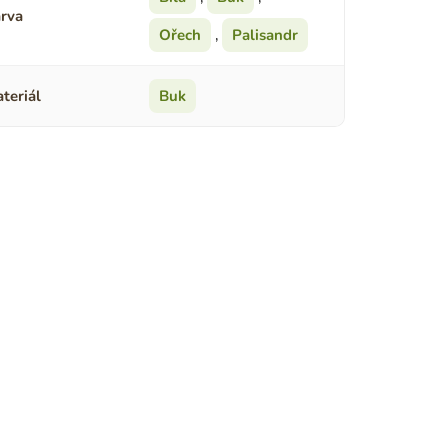
rva
Ořech
,
Palisandr
teriál
Buk