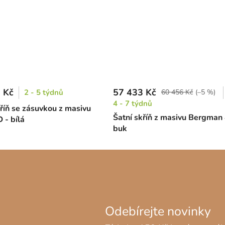
 Kč
57 433 Kč
2 - 5 týdnů
60 456 Kč
(–5 %)
4 - 7 týdnů
kříň se zásuvkou z masivu
Šatní skříň z masivu Bergma
 - bílá
buk