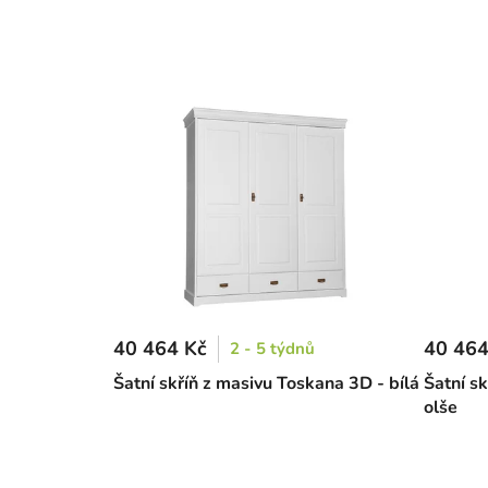
40 464 Kč
40 464
2 - 5 týdnů
Šatní skříň z masivu Toskana 3D - bílá
Šatní s
olše