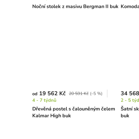
Noční stolek z masivu Bergman II buk
Komoda
19 562 Kč
34 568
20 591 Kč
(–5 %)
od
4 - 7 týdnů
2 - 5 tý
Dřevěná postel s čalouněným čelem
Šatní s
Kalmar High buk
buk