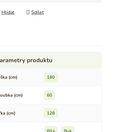
Hlídat
Sdílet
ška (cm)
180
oubka (cm)
60
řka (cm)
128
Bílá
,
Buk
,