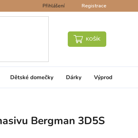
Přihlášení
Registrace
NÁKUPNÍ
KOŠÍK
Dětské domečky
Dárky
Výprodej %
 masivu Bergman 3D5S