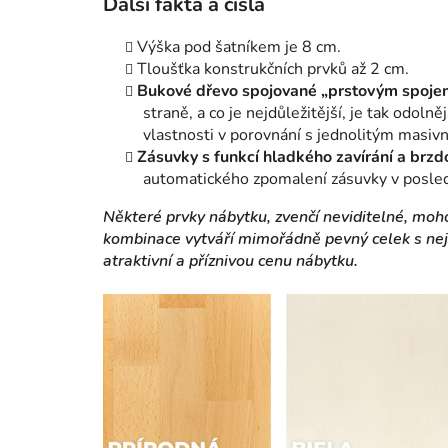
Další fakta a čísla
Výška pod šatníkem je 8 cm.
Tloušťka konstrukčních prvků až 2 cm.
Bukové dřevo spojované „prstovým spoje
straně, a co je nejdůležitější, je tak odoln
vlastnosti v porovnání s jednolitým masiv
Zásuvky s funkcí hladkého zavírání a brzd
automatického zpomalení zásuvky v poslední
Některé prvky nábytku, zvenčí neviditelné, moh
kombinace vytváří mimořádně pevný celek s nejv
atraktivní a příznivou cenu nábytku.