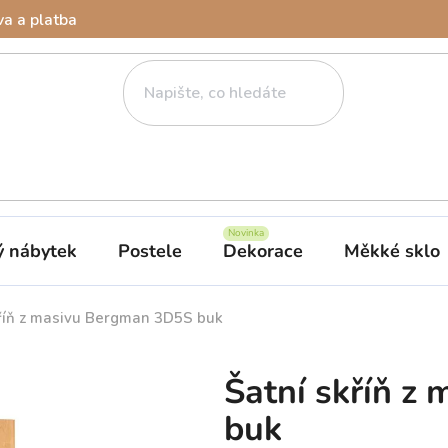
a a platba
ý nábytek
Postele
Dekorace
Měkké sklo
kříň z masivu Bergman 3D5S buk
Šatní skříň z
buk