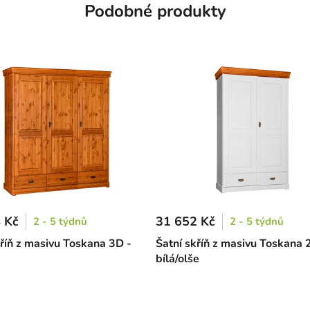
Podobné produkty
 Kč
31 652 Kč
2 - 5 týdnů
2 - 5 týdnů
kříň z masivu Toskana 3D -
Šatní skříň z masivu Toskana 
bílá/olše