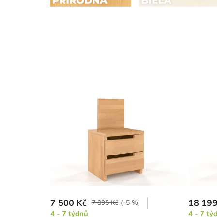
7 500 Kč
18 199
7 895 Kč
(–5 %)
4 - 7 týdnů
4 - 7 tý