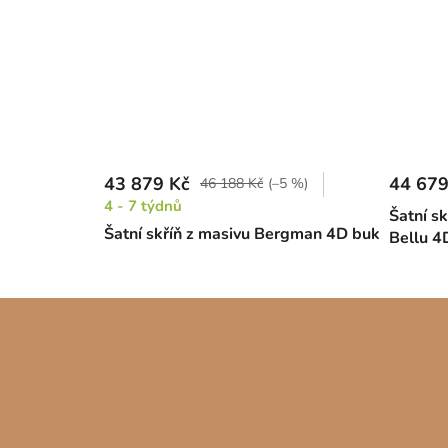
43 879 Kč
44 679
46 188 Kč
(–5 %)
4 - 7 týdnů
Šatní s
Šatní skříň z masivu Bergman 4D buk
Bellu 4D
Z
á
p
a
t