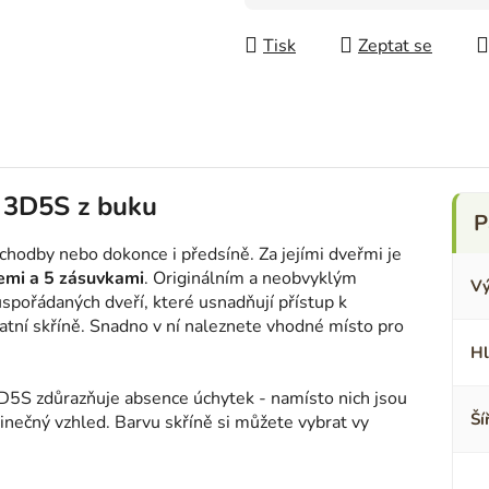
Měrná cena:
Tisk
Zeptat se
n 3D5S z buku
, chodby nebo dokonce i předsíně. Za jejími dveřmi je
cemi a 5 zásuvkami
. Originálním a neobvyklým
Vý
spořádaných dveří, které usnadňují přístup k
šatní skříně. Snadno v ní naleznete vhodné místo pro
Hl
D5S zdůrazňuje absence úchytek - namísto nich jsou
Ší
dinečný vzhled. Barvu skříně si můžete vybrat vy