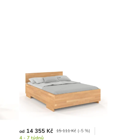
14 355 Kč
15 111 Kč
(–5 %)
od
4 - 7 týdnů