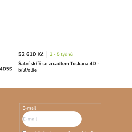
52 610 Kč
2 - 5 týdnů
Šatní skříň se zrcadlem Toskana 4D -
n 4D5S
bílá/olše
E-mail