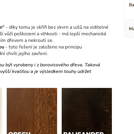
Ba
m“
- díky tomu je skříň bez skvrn a uzlů na viditelné
Ma
ější vůči poškození a vlhkosti - má lepší mechanické
ním dřevem a nekroutí se.
ou
- toto řešení je založeno na principu
 chvíli jejího zavření.
ou být vyrobeny i z borovicového dřeva. Taková
yšší kvalitou a je výsledkem touhy udržet