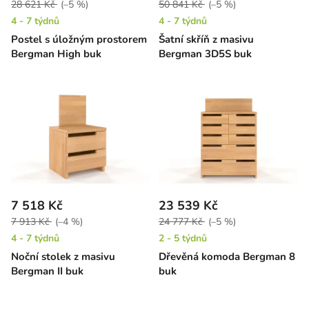
28 621 Kč
(–5 %)
50 841 Kč
(–5 %)
4 - 7 týdnů
4 - 7 týdnů
Postel s úložným prostorem
Šatní skříň z masivu
Bergman High buk
Bergman 3D5S buk
7 518 Kč
23 539 Kč
7 913 Kč
(–4 %)
24 777 Kč
(–5 %)
4 - 7 týdnů
2 - 5 týdnů
Noční stolek z masivu
Dřevěná komoda Bergman 8
Bergman II buk
buk