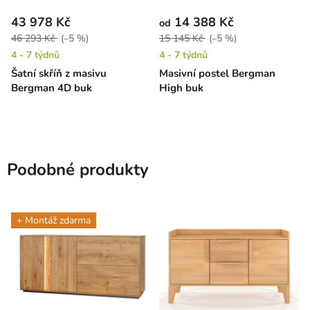
43 978 Kč
14 388 Kč
od
46 293 Kč
(–5 %)
15 145 Kč
(–5 %)
4 - 7 týdnů
4 - 7 týdnů
Šatní skříň z masivu
Masivní postel Bergman
Bergman 4D buk
High buk
Podobné produkty
+ Montáž zdarma