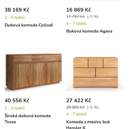
38 169 Kč
16 869 Kč
17 757 Kč
(–5 %)
2 - 5 týdnů
4 - 7 týdnů
Dubová komoda Collodi
Buková komoda Agava
40 556 Kč
27 422 Kč
28 865 Kč
(–5 %)
2 - 5 týdnů
4 - 7 týdnů
Široká dubová komoda
Tossa
Komoda z masivu buk
Hessler 6