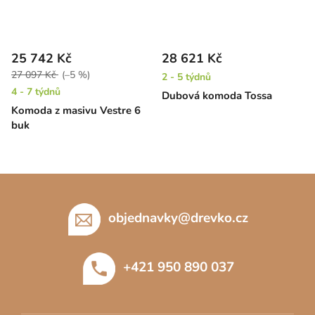
25 742 Kč
28 621 Kč
27 097 Kč
(–5 %)
2 - 5 týdnů
4 - 7 týdnů
Dubová komoda Tossa
Komoda z masivu Vestre 6
buk
Z
á
p
objednavky
@
drevko.cz
a
t
+421 950 890 037
í