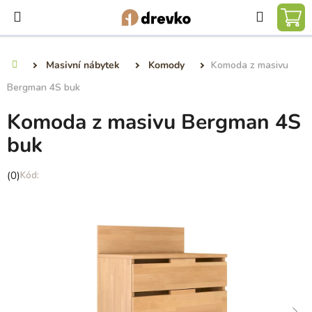
Přejít
Hledat
na
NÁ
obsah
KO
Masivní nábytek
Komody
Komoda z masivu
Domů
Bergman 4S buk
Komoda z masivu Bergman 4S
buk
Průměrné
(0)
hodnocení
produktu
je
0,0
z
5
hvězdiček.