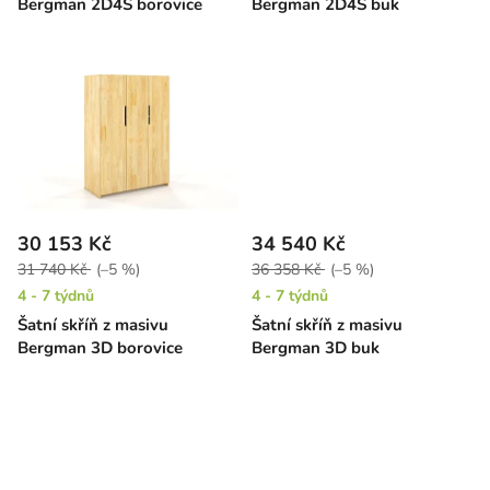
Bergman 2D4S borovice
Bergman 2D4S buk
t
ů
30 153 Kč
34 540 Kč
31 740 Kč
(–5 %)
36 358 Kč
(–5 %)
4 - 7 týdnů
4 - 7 týdnů
Šatní skříň z masivu
Šatní skříň z masivu
Bergman 3D borovice
Bergman 3D buk