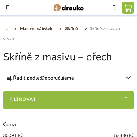
Přejít
Hledat
na
NÁ
obsah
KO
Masivní nábytek
Skříně
Skříně z masivu –
Domů
ořech
Skříně z masivu – ořech
Ř
Řadit podle:
Doporučujeme
a
z
e
n
í
p
Cena
r
o
30091
Kč
57386
Kč