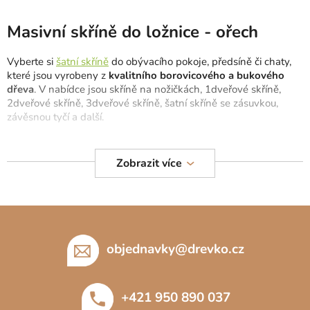
v
l
Masivní skříně do ložnice - ořech
á
d
Vyberte si
šatní skříně
do obývacího pokoje, předsíně či chaty,
a
které jsou vyrobeny z
kvalitního borovicového a bukového
c
dřeva
. V nabídce jsou skříně na nožičkách, 1dveřové skříně,
2dveřové skříně, 3dveřové skříně, šatní skříně se zásuvkou,
í
závěsnou tyčí a další.
p
r
Šatní skříně vydrží léta a hodí se do každého interiéru.
v
Nezapomeňte sledovat i nové
komody z masivu
,
postele z
Zobrazit více
k
masivu
či zkrášlovací
toaletní stolky do ložnice
. Prohlédněte si i
y
bílé skříně z masivu.
v
Z
ý
p
á
i
p
objednavky
@
drevko.cz
s
a
u
t
+421 950 890 037
í