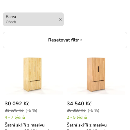
Barva
Ořech
V
ý
p
i
s
p
r
30 092 Kč
34 540 Kč
o
31 675 Kč
(–5 %)
36 358 Kč
(–5 %)
d
4 - 7 týdnů
2 - 5 týdnů
u
Šatní skříň z masivu
Šatní skříň z masivu
k