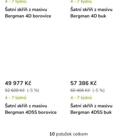
4 - 7 týdnů
4 - 7 týdnů
Šatní skříň z masivu
Šatní skříň z masivu
Bergman 4D borovice
Bergman 4D buk
49 977 Kč
57 386 Kč
52 608 Kč
(–5 %)
60 406 Kč
(–5 %)
4 - 7 týdnů
4 - 7 týdnů
Šatní skříň z masivu
Šatní skříň z masivu
Bergman 4D5S borovice
Bergman 4D5S buk
10
položek celkem
O