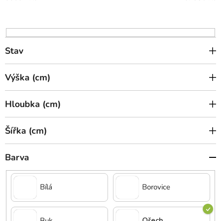
d
u
k
t
Stav
ů
Výška (cm)
Hloubka (cm)
Šířka (cm)
Barva
Bílá
Borovice
Buk
Ořech