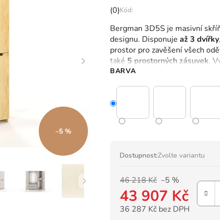
Průměrné
(0)
hodnocení
Bergman 3D5S je masivní skříň
produktu
designu.
Disponuje
až 3 dvířky
je
prostor pro zavěšení všech odě
0,0
také
5 prostorných zásuvek
.
Vy
z
BARVA
5
hvězdiček.
–5 %
Dostupnost:
Zvolte variantu
46 218 Kč
–5 %
43 907 Kč
36 287 Kč bez DPH