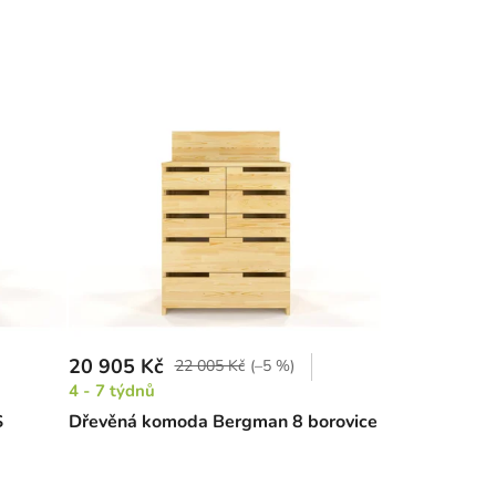
20 905 Kč
22 005 Kč
(–5 %)
4 - 7 týdnů
S
Dřevěná komoda Bergman 8 borovice