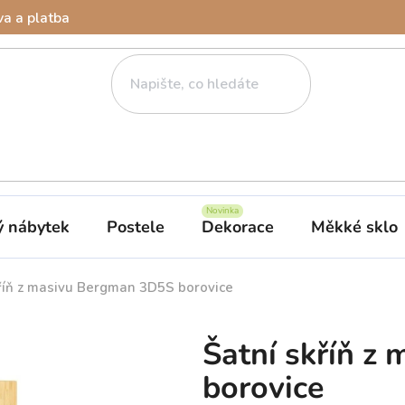
a a platba
ý nábytek
Postele
Dekorace
Měkké sklo
kříň z masivu Bergman 3D5S borovice
Šatní skříň z
borovice