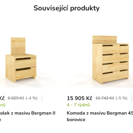
Související produkty
Kč
15 905 Kč
6 829 Kč
(–4 %)
16 742 Kč
(–5 %)
dnů
4 - 7 týdnů
tolek z masivu Bergman II
Komoda z masivu Bergman 4
e
borovice