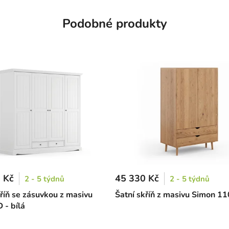
Podobné produkty
 Kč
45 330 Kč
2 - 5 týdnů
2 - 5 týdnů
kříň se zásuvkou z masivu
Šatní skříň z masivu Simon 11
 - bílá