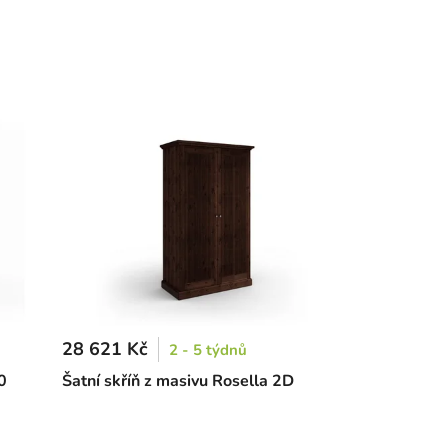
28 621 Kč
2 - 5 týdnů
0
Šatní skříň z masivu Rosella 2D