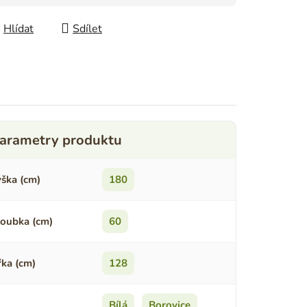
Hlídat
Sdílet
ška (cm)
180
oubka (cm)
60
řka (cm)
128
Bílá
,
Borovice
,