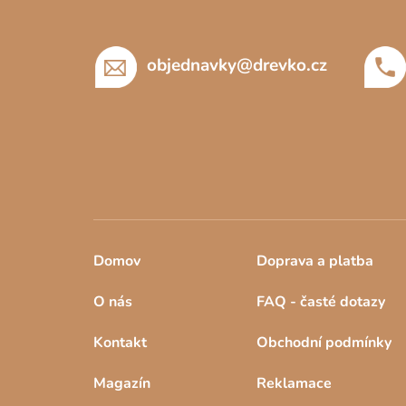
a
t
í
objednavky
@
drevko.cz
Domov
Doprava a platba
O nás
FAQ - časté dotazy
Kontakt
Obchodní podmínky
Magazín
Reklamace