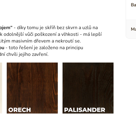
Ba
pojem“
- díky tomu je skříň bez skvrn a uzlů na
Ma
tak odolnější vůči poškození a vlhkosti - má lepší
litým masivním dřevem a nekroutí se.
ou
- toto řešení je založeno na principu
 chvíli jejího zavření.