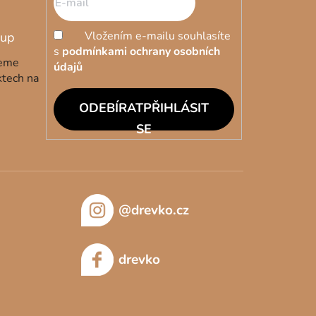
Vložením e-mailu souhlasíte
s
podmínkami ochrany osobních
deme
údajů
ktech na
PŘIHLÁSIT
SE
@drevko.cz
drevko