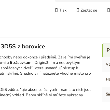
Měrná cena:
Tisk
Zeptat se
 3D5S z borovice
, chodby nebo dokonce i předsíně. Za jejími dveřmi je
cemi a 5 zásuvkami
. Originálním a neobvyklým
Vý
spořádaných dveří, které usnadňují přístup k
šatní skříně. Snadno v ní naleznete vhodné místo pro
Hl
D5S zdůrazňuje absence úchytek - namísto nich jsou
Ší
dinečný vzhled. Barvu skříně si můžete vybrat vy