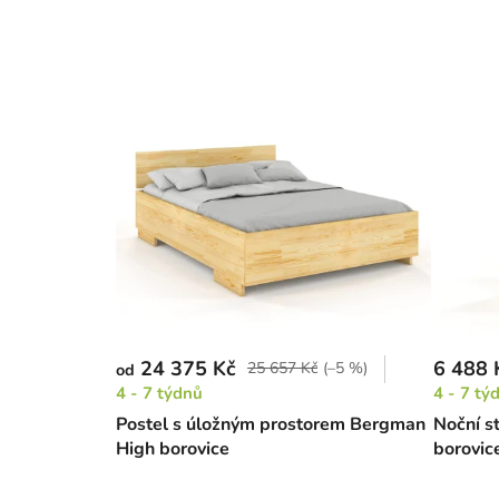
24 375 Kč
6 488 
25 657 Kč
(–5 %)
od
4 - 7 týdnů
4 - 7 tý
Postel s úložným prostorem Bergman
Noční s
High borovice
borovic