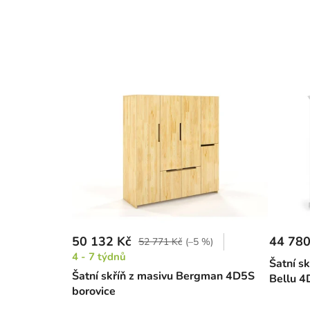
50 132 Kč
44 780
52 771 Kč
(–5 %)
4 - 7 týdnů
Šatní s
Šatní skříň z masivu Bergman 4D5S
Bellu 4D
borovice