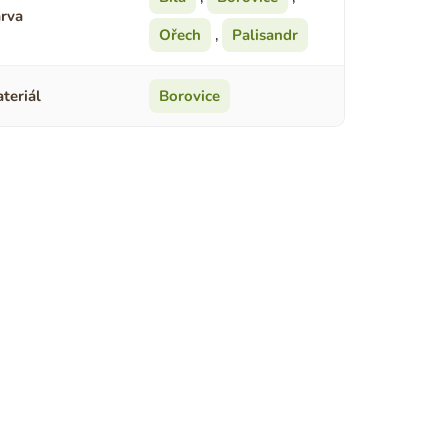
rva
Ořech
,
Palisandr
teriál
Borovice