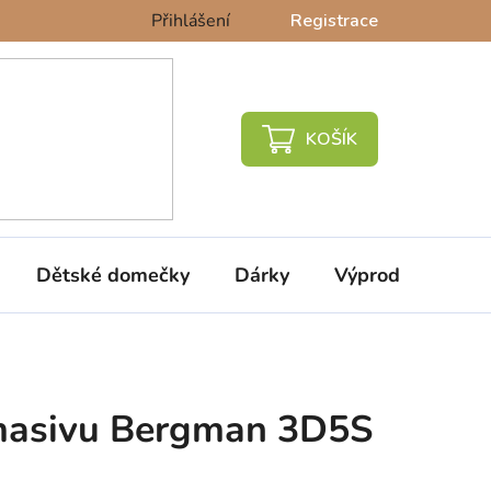
Přihlášení
Registrace
NÁKUPNÍ
KOŠÍK
Dětské domečky
Dárky
Výprodej %
 masivu Bergman 3D5S