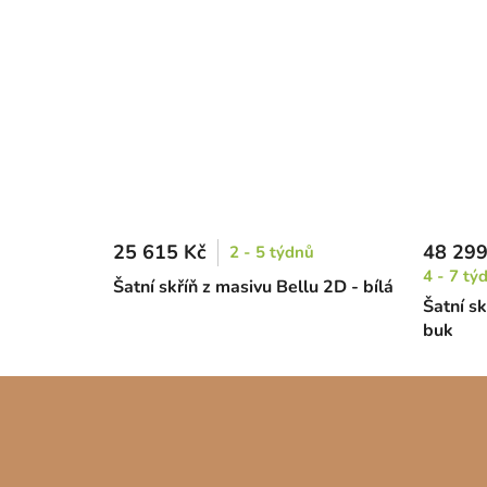
25 615 Kč
48 299
2 - 5 týdnů
4 - 7 tý
Šatní skříň z masivu Bellu 2D - bílá
Šatní s
buk
Z
á
p