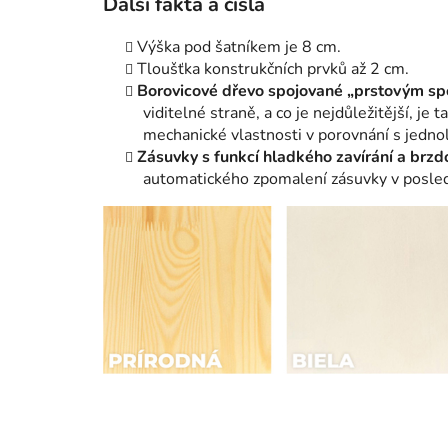
Další fakta a čísla
Výška pod šatníkem je 8 cm.
Tloušťka konstrukčních prvků až 2 cm.
Borovicové dřevo spojované „prstovým s
viditelné straně, a co je nejdůležitější, je 
mechanické vlastnosti v porovnání s jedno
Zásuvky s funkcí hladkého zavírání a brzd
automatického zpomalení zásuvky v poslední