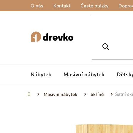
Přejít
O nás
Kontakt
Časté otázky
Doprav
na
obsah
Nábytek
Masivní nábytek
Dětsk
Masivní nábytek
Skříně
Šatní s
Domů