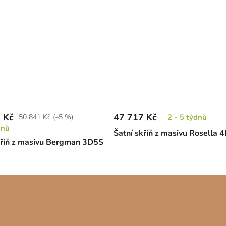
 Kč
47 717 Kč
50 841 Kč
(–5 %)
2 - 5 týdnů
dnů
Šatní skříň z masivu Rosella 
kříň z masivu Bergman 3D5S