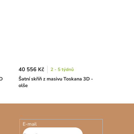
40 556 Kč
2 - 5 týdnů
4D
Šatní skříň z masivu Toskana 3D -
olše
E-mail