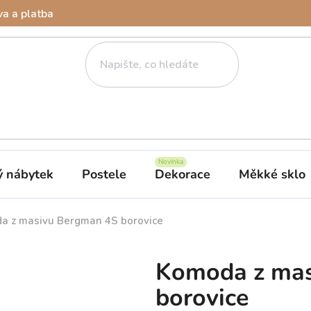
a a platba
ý nábytek
Postele
Dekorace
Měkké sklo
a z masivu Bergman 4S borovice
Komoda z mas
borovice