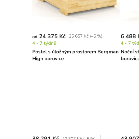
24 375 Kč
6 488 
25 657 Kč
(–5 %)
od
4 - 7 týdnů
4 - 7 tý
Postel s úložným prostorem Bergman
Noční s
High borovice
borovic
38 291 Kč
43 907
40 307 Kč
(–5 %)