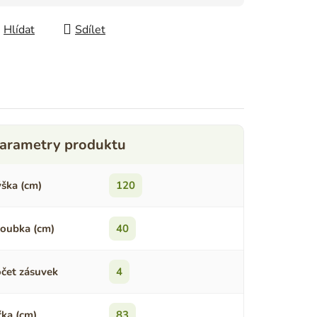
Hlídat
Sdílet
ška (cm)
120
oubka (cm)
40
čet zásuvek
4
řka (cm)
83