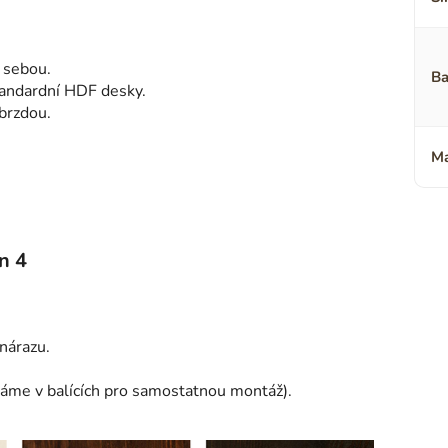
d sebou.
Ba
tandardní HDF desky.
brzdou.
Ma
n 4
 nárazu.
láme v balících pro samostatnou montáž).