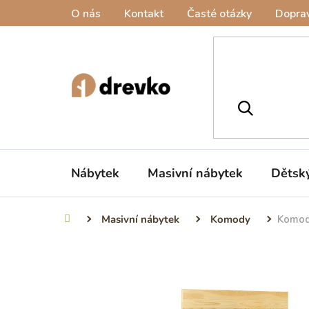
Přejít
O nás
Kontakt
Časté otázky
Doprav
na
obsah
Nábytek
Masivní nábytek
Dětsk
Masivní nábytek
Komody
Komod
Domů