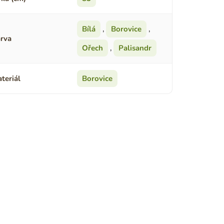
Bílá
,
Borovice
,
rva
Ořech
,
Palisandr
teriál
Borovice