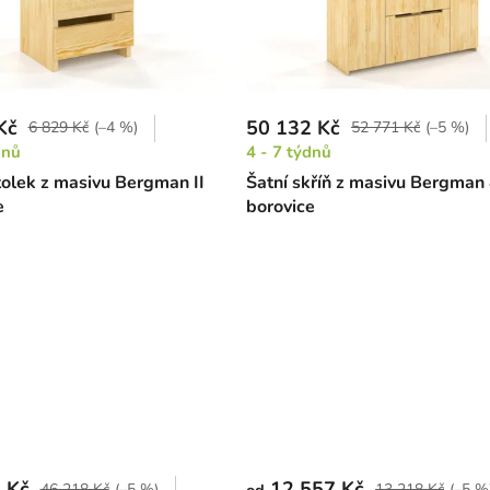
Kč
50 132 Kč
6 829 Kč
(–4 %)
52 771 Kč
(–5 %)
dnů
4 - 7 týdnů
tolek z masivu Bergman II
Šatní skříň z masivu Bergma
e
borovice
 Kč
12 557 Kč
46 218 Kč
(–5 %)
13 218 Kč
(–5 %