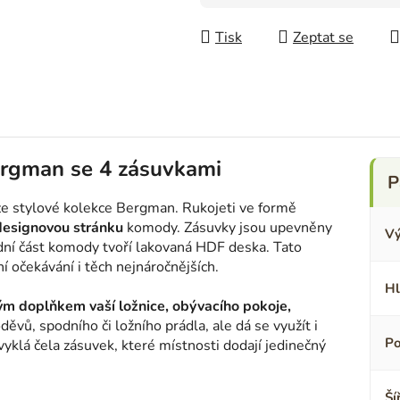
Měrná cena:
Tisk
Zeptat se
ergman se 4 zásuvkami
e stylové kolekce Bergman. Rukojeti ve formě
 designovou stránku
komody. Zásuvky jsou upevněny
Vý
zadní část komody tvoří lakovaná HDF deska. Tato
 očekávání i těch nejnáročnějších.
Hl
m doplňkem vaší ložnice, obývacího pokoje,
děvů, spodního či ložního prádla, ale dá se využít i
Po
yklá čela zásuvek, které místnosti dodají jedinečný
Ší