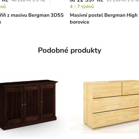
od
dnů
4 - 7 týdnů
kříň z masivu Bergman 3D5S
Masivní postel Bergman High 
e
borovice
Podobné produkty