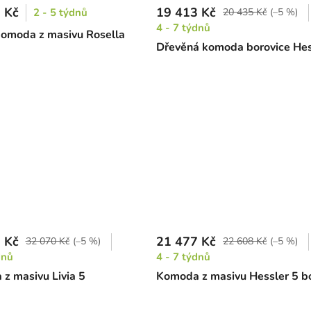
 Kč
19 413 Kč
2 - 5 týdnů
20 435 Kč
(–5 %)
4 - 7 týdnů
komoda z masivu Rosella
Dřevěná komoda borovice Hes
 Kč
21 477 Kč
32 070 Kč
(–5 %)
22 608 Kč
(–5 %)
dnů
4 - 7 týdnů
z masivu Livia 5
Komoda z masivu Hessler 5 b