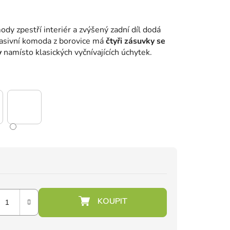
y zpestří interiér a zvýšený zadní díl dodá
Masivní komoda z borovice má
čtyři zásuvky se
y
namísto klasických vyčnívajících úchytek.