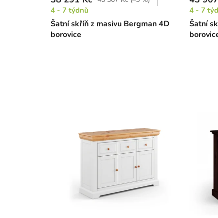
4 - 7 týdnů
4 - 7 tý
Šatní skříň z masivu Bergman 4D
Šatní s
borovice
borovic