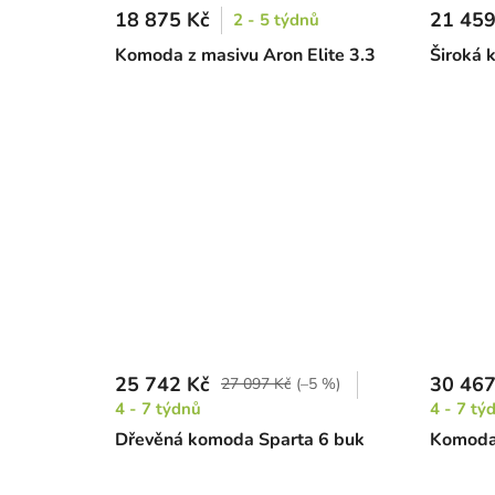
18 875 Kč
21 459
2 - 5 týdnů
Komoda z masivu Aron Elite 3.3
Široká 
25 742 Kč
30 467
27 097 Kč
(–5 %)
4 - 7 týdnů
4 - 7 tý
Dřevěná komoda Sparta 6 buk
Komoda 