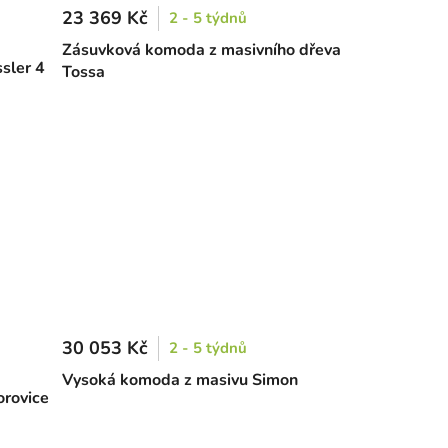
23 369 Kč
2 - 5 týdnů
Zásuvková komoda z masivního dřeva
sler 4
Tossa
30 053 Kč
2 - 5 týdnů
Vysoká komoda z masivu Simon
orovice