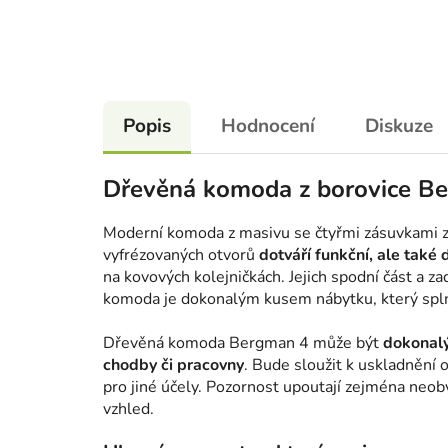
Popis
Hodnocení
Diskuze
Dřevěná komoda z borovice B
Moderní komoda z masivu se čtyřmi zásuvkami z
vyfrézovaných otvorů
dotváří funkční, ale také
na kovových kolejničkách. Jejich spodní část a 
komoda je dokonalým kusem nábytku, který splní
Dřevěná komoda Bergman 4 může být
dokonalý
chodby či pracovny
. Bude sloužit k uskladnění o
pro jiné účely. Pozornost upoutají zejména neobv
vzhled.