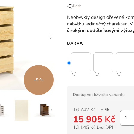
Průměrné
(0)
hodnocení
Neobvyklý design dřevěné komod
produktu
nábytku jedinečný charakter. 
je
širokými obdélníkovými výřez
0,0
z
BARVA
5
hvězdiček.
–5 %
Dostupnost:
Zvolte variantu
16 742 Kč
–5 %
15 905 Kč
13 145 Kč bez DPH