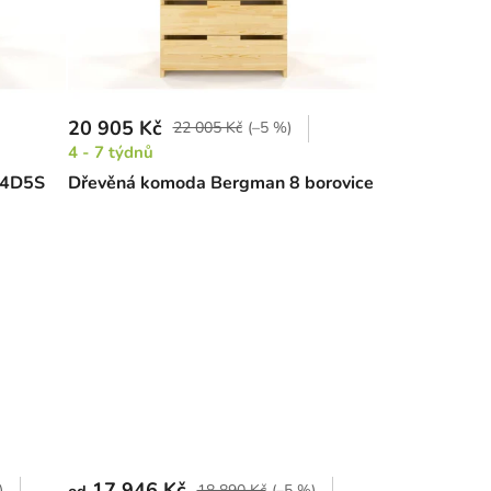
20 905 Kč
22 005 Kč
(–5 %)
4 - 7 týdnů
n 4D5S
Dřevěná komoda Bergman 8 borovice
17 946 Kč
)
18 890 Kč
(–5 %)