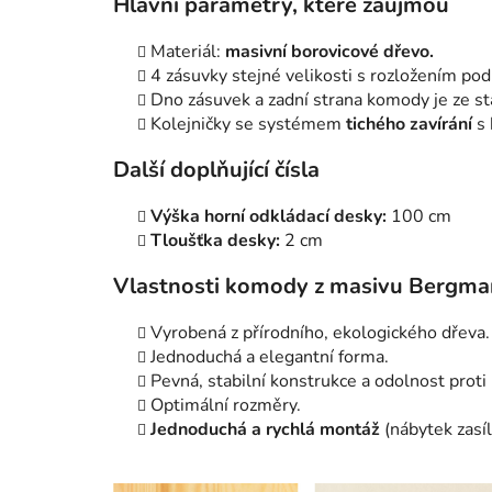
Hlavní parametry, které zaujmou
Materiál:
masivní borovicové dřevo.
4 zásuvky stejné velikosti s rozložením po
Dno zásuvek a zadní strana komody je ze s
Kolejničky se systémem
tichého zavírání
s 
Další doplňující čísla
Výška horní odkládací desky:
100 cm
Tloušťka desky:
2 cm
Vlastnosti komody z masivu Bergma
Vyrobená z přírodního, ekologického dřeva.
Jednoduchá a elegantní forma.
Pevná, stabilní konstrukce a odolnost proti
Optimální rozměry.
Jednoduchá a rychlá montáž
(nábytek zasí