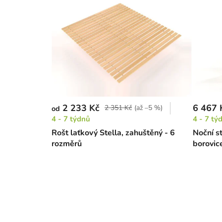
2 233 Kč
6 467 
2 351 Kč
(až –5 %)
od
4 - 7 týdnů
4 - 7 tý
Rošt laťkový Stella, zahuštěný - 6
Noční s
rozměrů
borovic