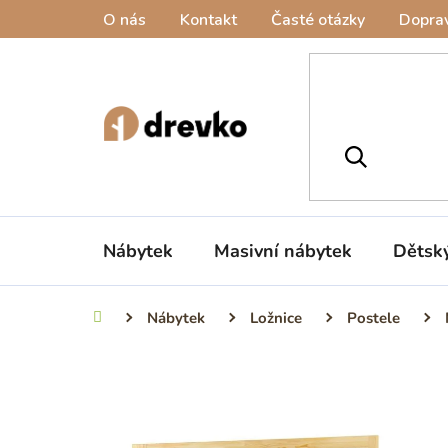
Přejít
O nás
Kontakt
Časté otázky
Doprav
na
obsah
Nábytek
Masivní nábytek
Dětsk
Nábytek
Ložnice
Postele
Domů