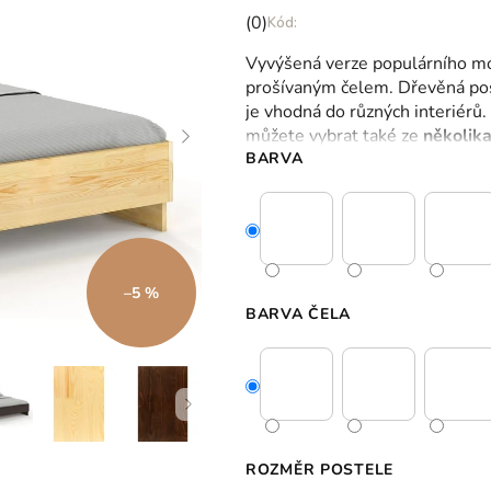
Průměrné
(0)
hodnocení
Vyvýšená verze populárního m
produktu
prošívaným čelem. Dřevěná pos
je
je vhodná do různých interiérů
0,0
můžete vybrat také ze
několika
z
BARVA
5
hvězdiček.
–5 %
BARVA ČELA
ROZMĚR POSTELE