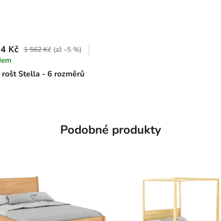
4 Kč
1 562 Kč
(až –5 %)
dem
rošt Stella - 6 rozměrů
Podobné produkty