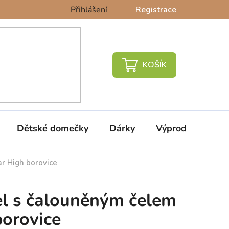
Přihlášení
Registrace
NÁKUPNÍ
KOŠÍK
Dětské domečky
Dárky
Výprodej %
r High borovice
el s čalouněným čelem
orovice