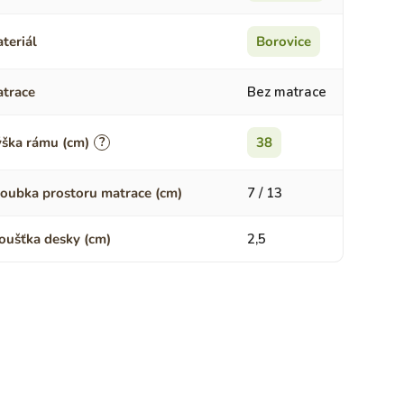
teriál
Borovice
trace
Bez matrace
ška rámu (cm)
?
38
oubka prostoru matrace (cm)
7 / 13
oušťka desky (cm)
2,5