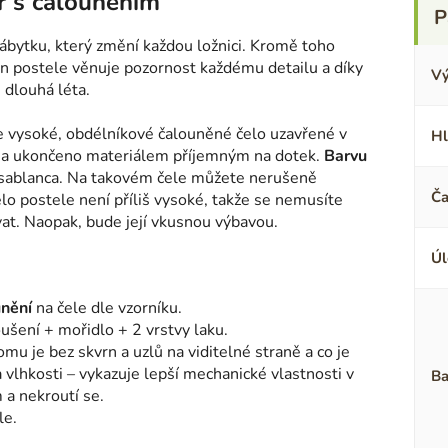
r s čalouněním
bytku, který změní každou ložnici. Kromě toho
n postele věnuje pozornost každému detailu a díky
Vý
 dlouhá léta.
e vysoké, obdélníkové čalouněné čelo uzavřené v
Hl
 a ukončeno materiálem příjemným na dotek.
Barvu
asablanca. Na takovém čele můžete nerušeně
Ča
elo postele není příliš vysoké, takže se nemusíte
vat. Naopak, bude její vkusnou výbavou.
Úl
unění
na čele dle vzorníku.
ušení + mořidlo + 2 vrstvy laku.
omu je bez skvrn a uzlů na viditelné straně a co je
 a vlhkosti – vykazuje lepší mechanické vlastnosti v
Ba
a nekroutí se.
le.