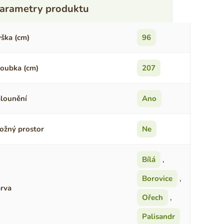
ška (cm)
96
oubka (cm)
207
lounění
Ano
ožný prostor
Ne
Bílá
,
Borovice
,
rva
Ořech
,
Palisandr