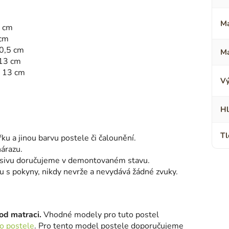
Ma
5 cm
 cm
 0,5 cm
Ma
 13 cm
: 13 cm
Vý
Hl
Tl
řku a jinou barvu postele či čalounění.
nárazu.
sivu doručujeme v demontovaném stavu.
du s pokyny, nikdy nevrže a nevydává žádné zvuky.
od matraci.
Vhodné modely pro tuto postel
o postele
. Pro tento model postele doporučujeme