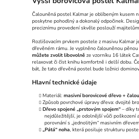
Vyšší borovicová postel Kalma
Čalouněná postel Kalmar je oblíbeným kusem ná
poskytne pohodlný a dokonalý odpočinek. Desig
preciznímu provedení skvěle poslouží majitelům
Rozlišovacím prvkem postele z masivu Kalmar j
dřevěném rámu. Je vyplněno čalouněnou pěnou
můžete zvolit libovolně
ze vzorníku 16 látek C
relaxovat či číst knihu komfortně i delší dobu. Č
bát, že tato dřevěná postel bude ložnici domino
Hlavní technické údaje
Materiál:
masivní borovicové dřevo + čalo
Způsob povrchové úpravy dřeva: dvojité bro
Dřevo spojené „prstovým spojem“
– díky t
nejdůležitější, je odolnější vůči poškození
porovnání s „jednolitým“ masivním dřevem 
„Pátá“ noha
, která posiluje strukturu poste