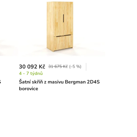
30 092 Kč
31 675 Kč
(–5 %)
4 - 7 týdnů
S
Šatní skříň z masivu Bergman 2D4S
borovice