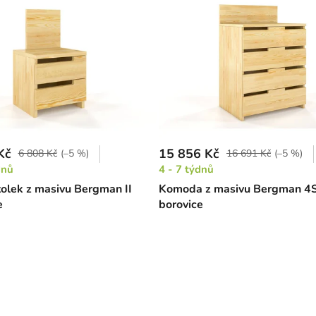
Kč
15 856 Kč
6 808 Kč
(–5 %)
16 691 Kč
(–5 %)
dnů
4 - 7 týdnů
tolek z masivu Bergman II
Komoda z masivu Bergman 4
e
borovice