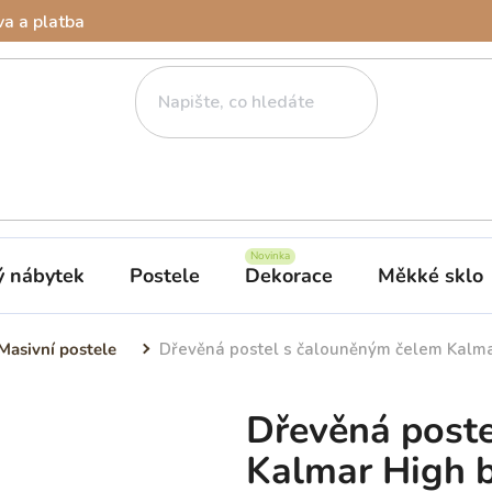
a a platba
ý nábytek
Postele
Dekorace
Měkké sklo
Masivní postele
Dřevěná postel s čalouněným čelem Kalma
Dřevěná post
Kalmar High b