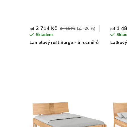
2 714 Kč
1 48
3 711 Kč
(až –26 %)
od
od
Skladem
Skla
Lamelový rošt Borge - 5 rozměrů
Laťkový 