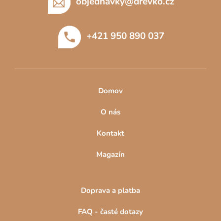
p
objednavky
@
drevko.cz
a
t
+421 950 890 037
í
Domov
O nás
Kontakt
Magazín
Doprava a platba
FAQ - časté dotazy