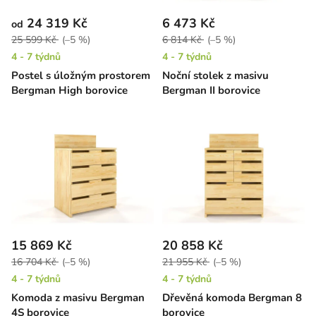
24 319 Kč
6 473 Kč
od
25 599 Kč
(–5 %)
6 814 Kč
(–5 %)
4 - 7 týdnů
4 - 7 týdnů
Postel s úložným prostorem
Noční stolek z masivu
Bergman High borovice
Bergman II borovice
15 869 Kč
20 858 Kč
16 704 Kč
(–5 %)
21 955 Kč
(–5 %)
4 - 7 týdnů
4 - 7 týdnů
Komoda z masivu Bergman
Dřevěná komoda Bergman 8
4S borovice
borovice