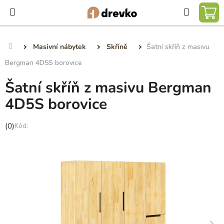
Přejít
Hledat
na
NÁ
obsah
KO
Masivní nábytek
Skříně
Šatní skříň z masivu
Domů
Bergman 4D5S borovice
Šatní skříň z masivu Bergman
4D5S borovice
Průměrné
(0)
hodnocení
produktu
je
0,0
z
5
hvězdiček.