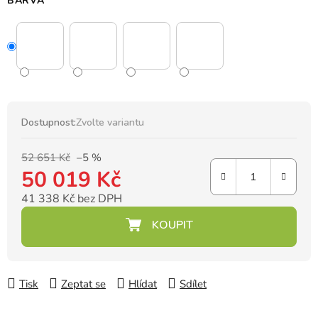
BARVA
Dostupnost:
Zvolte variantu
52 651 Kč
–5 %
50 019 Kč
41 338 Kč bez DPH
Měrná cena:
Tisk
Zeptat se
Hlídat
Sdílet