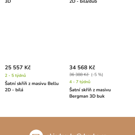
3D
2D - bílá/dub
25 557 Kč
34 568 Kč
36 388 Kč
(–5 %)
2 - 5 týdnů
4 - 7 týdnů
Šatní skříň z masivu Bellu
2D - bílá
Šatní skříň z masivu
Bergman 3D buk
Z
á