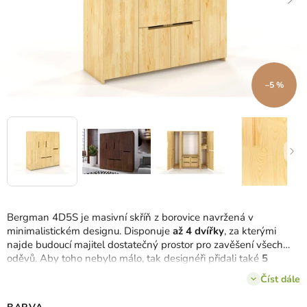
–5 %
Bergman 4D5S je masivní skříň z borovice navržená v
minimalistickém designu.
Disponuje
až 4 dvířky
, za kterými
najde budoucí majitel dostatečný prostor pro zavěšení všech
oděvů.
Aby toho nebylo málo, tak designéři přidali také
5
prostorných zásuvek
.
Vybrat si můžete ze 4 barevných
Číst dále
provedení.