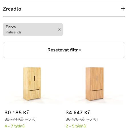
Zrcadlo
Barva
Palisandr
V
ý
p
i
s
p
r
30 185 Kč
34 647 Kč
o
31 774 Kč
(–5 %)
36 470 Kč
(–5 %)
d
4 - 7 týdnů
2 - 5 týdnů