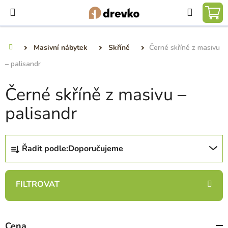
Přejít
Hledat
na
NÁ
obsah
KO
Masivní nábytek
Skříně
Černé skříně z masivu
Domů
– palisandr
Černé skříně z masivu –
palisandr
Ř
Řadit podle:
Doporučujeme
a
z
e
n
í
p
Cena