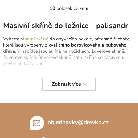
10
položek celkem
O
v
l
Masivní skříně do ložnice - palisandr
á
d
Vyberte si
šatní skříně
do obývacího pokoje, předsíně či chaty,
a
které jsou vyrobeny z
kvalitního borovicového a bukového
c
dřeva
. V nabídce jsou skříně na nožičkách, 1dveřové skříně,
2dveřové skříně, 3dveřové skříně, šatní skříně se zásuvkou,
í
závěsnou tyčí a další.
p
r
Šatní skříně vydrží léta a hodí se do každého interiéru.
v
Nezapomeňte sledovat i nové
komody z masivu
,
postele z
Zobrazit více
k
masivu
či zkrášlovací
toaletní stolky do ložnice
. Prohlédněte si i
y
bílé skříně z masivu.
v
Z
ý
p
á
i
p
objednavky
@
drevko.cz
s
a
u