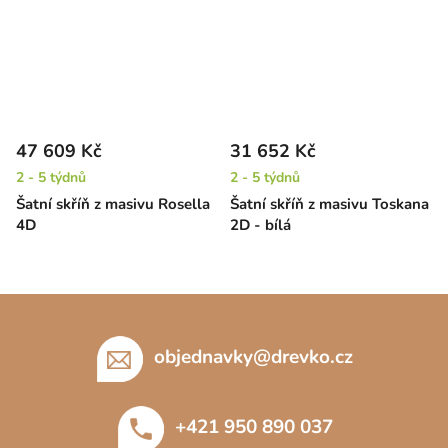
47 609 Kč
31 652 Kč
2 - 5 týdnů
2 - 5 týdnů
Šatní skříň z masivu Rosella
Šatní skříň z masivu Toskana
4D
2D - bílá
Z
á
p
objednavky
@
drevko.cz
a
t
+421 950 890 037
í