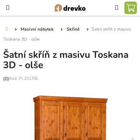
Přejít
Hledat
na
NÁ
obsah
KO
Masivní nábytek
Skříně
Šatní skříň z masivu
Domů
Toskana 3D - olše
Šatní skříň z masivu Toskana
3D - olše
Průměrné
(0)
PL2017BL
hodnocení
produktu
je
0,0
z
5
hvězdiček.