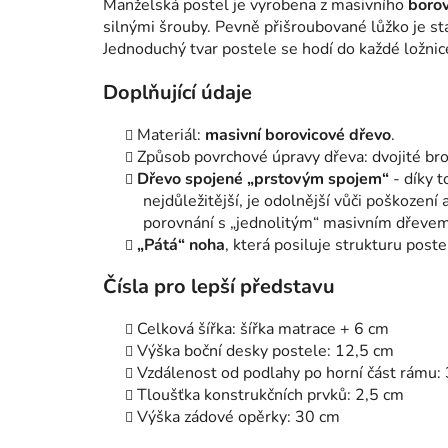
Manželská postel je vyrobena z masivního
borov
silnými šrouby. Pevně ​​přišroubované lůžko je st
Jednoduchý tvar postele se hodí do každé ložnic
Doplňující údaje
Materiál:
masivní borovicové dřevo
.
Způsob povrchové úpravy dřeva: dvojité bro
Dřevo spojené „prstovým spojem“
- díky t
nejdůležitější, je odolnější vůči poškození 
porovnání s „jednolitým“ masivním dřevem 
„Pátá“ noha
, která posiluje strukturu post
Čísla pro lepší představu
Celková šířka: šířka matrace + 6 cm
Výška boční desky postele: 12,5 cm
Vzdálenost od podlahy po horní část rámu:
Tloušťka konstrukčních prvků: 2,5 cm
Výška zádové opěrky: 30 cm