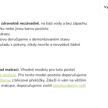
Vý
u
zdravotně nezávadné
, na bázi vody a bez zápachu.
ířku nebo jinou barvu postele.
nárazu.
asivu doručujeme v demontovaném stavu
uladu s pokyny, nikdy nevrže a nevydává žádné
od matraci
. Vhodné modely pro tuto postel
o postele
. Pro tento model postele doporučujeme
 Borge
z březové překližky. Záleží-li vám na větším
y matrace, doporučujeme zvolit
polohovatelný rošt