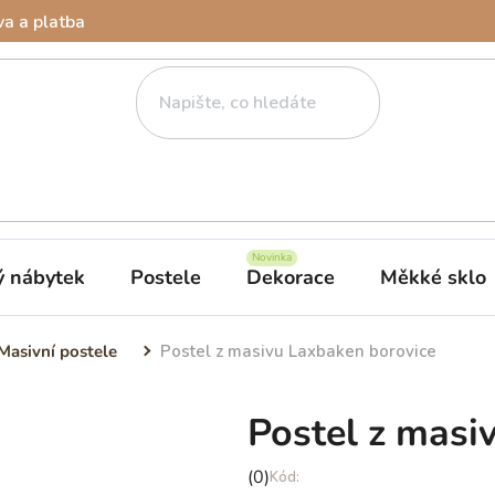
a a platba
ý nábytek
Postele
Dekorace
Měkké sklo
Masivní postele
Postel z masivu Laxbaken borovice
Postel z masi
Průměrné
(0)