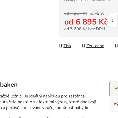
Dostupnost:
Zvolte variantu
od 7 257 Kč
až –5 %
od
6 895 Kč
od
5 698 Kč
bez DPH
Měrná cena:
Tisk
Zeptat se
xbaken
ždé ložnici. Je ideální nabídkou pro zastánce
tá čelo postele s efektními výřezy, které dodávají
Vý
n a pečlivé zpracování zaručují odolnost nábytku.