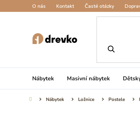
Přejít
O nás
Kontakt
Časté otázky
Doprav
na
obsah
Nábytek
Masivní nábytek
Dětsk
Nábytek
Ložnice
Postele
Domů