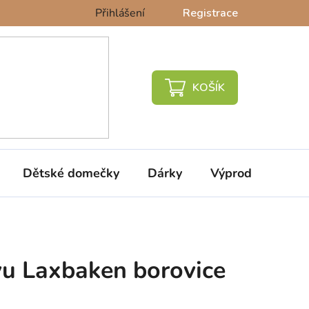
Přihlášení
Registrace
NÁKUPNÍ
KOŠÍK
Dětské domečky
Dárky
Výprodej %
vu Laxbaken borovice