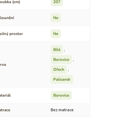
oubka (cm)
207
lounění
Ne
ožný prostor
Ne
Bílá
,
Borovice
,
rva
Ořech
,
Palisandr
teriál
Borovice
trace
Bez matrace