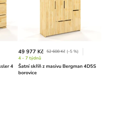
49 977 Kč
52 608 Kč
(–5 %)
4 - 7 týdnů
sler 4
Šatní skříň z masivu Bergman 4D5S
borovice