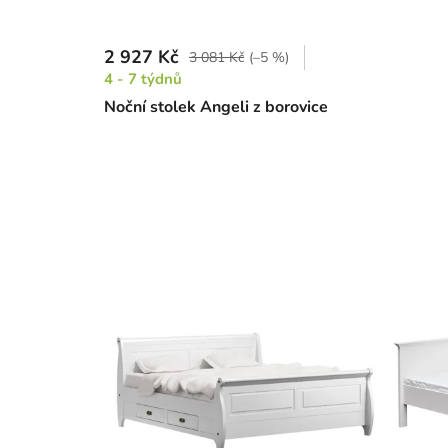
2 927 Kč
3 081 Kč
(–5 %)
4 - 7 týdnů
Noční stolek Angeli z borovice