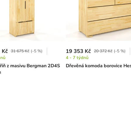
 Kč
19 353 Kč
31 675 Kč
(–5 %)
20 372 Kč
(–5 %)
dnů
4 - 7 týdnů
kříň z masivu Bergman 2D4S
Dřevěná komoda borovice Hes
e