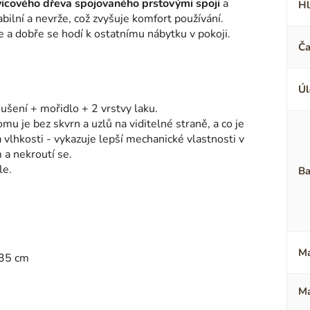
icového dřeva spojovaného prstovými spoji
a
Hl
abilní a nevrže, což zvyšuje komfort používání.
e a dobře se hodí k ostatnímu nábytku v pokoji.
Ča
Úl
ušení + mořidlo + 2 vrstvy laku.
omu je bez skvrn a uzlů na viditelné straně, a co je
a vlhkosti - vykazuje lepší mechanické vlastnosti v
a nekroutí se.
ele.
Ba
Ma
 35 cm
Ma