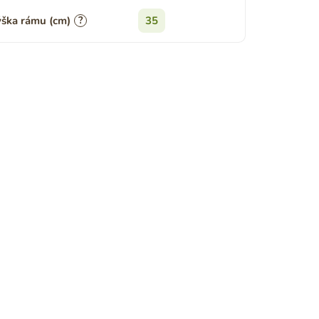
ška rámu (cm)
?
35