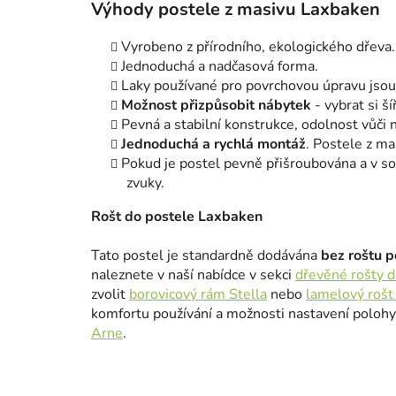
Výhody postele z masivu Laxbaken
Vyrobeno z přírodního, ekologického dřeva.
Jednoduchá a nadčasová forma.
Laky používané pro povrchovou úpravu jso
Možnost přizpůsobit nábytek
- vybrat si š
Pevná a stabilní konstrukce, odolnost vůči 
Jednoduchá a rychlá montáž
. Postele z m
Pokud je postel pevně přišroubována a v so
zvuky.
Rošt do postele Laxbaken
Tato postel je standardně dodávána
bez roštu p
naleznete v naší nabídce v sekci
dřevěné rošty d
zvolit
borovicový rám Stella
nebo
lamelový rošt
komfortu používání a možnosti nastavení poloh
Arne
.