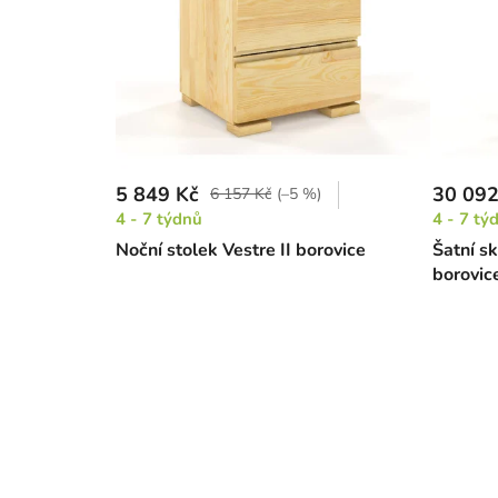
5 849 Kč
30 092
6 157 Kč
(–5 %)
4 - 7 týdnů
4 - 7 tý
Noční stolek Vestre II borovice
Šatní s
borovic