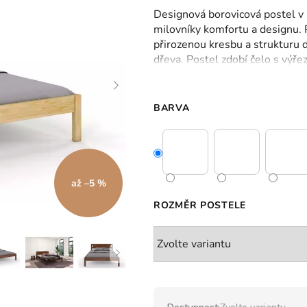
hodnocení
Designová borovicová postel v 
produktu
milovníky komfortu a designu.
je
přirozenou kresbu a strukturu 
0,0
dřeva.
Postel zdobí čelo s výřezy
z
rozměrech a 4 barvách dřeva
.
5
hvězdiček.
BARVA
až –5 %
ROZMĚR POSTELE