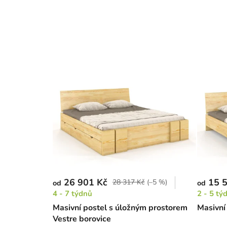
26 901 Kč
15 5
28 317 Kč
(–5 %)
od
od
4 - 7 týdnů
2 - 5 tý
Masivní postel s úložným prostorem
Masivní
Vestre borovice