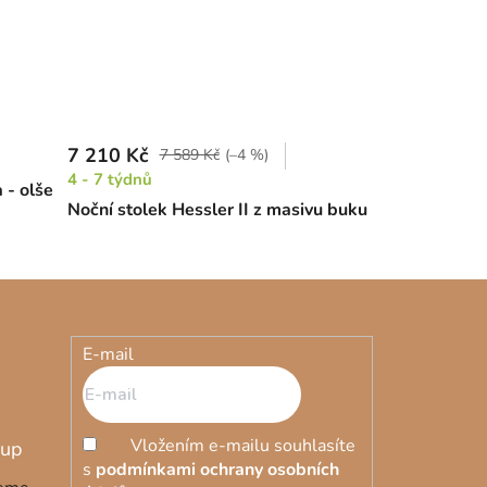
7 210 Kč
7 589 Kč
(–4 %)
4 - 7 týdnů
 - olše
Noční stolek Hessler II z masivu buku
E-mail
Vložením e-mailu souhlasíte
s
podmínkami ochrany osobních