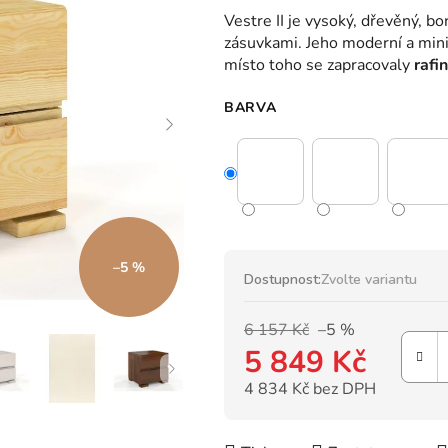
hodnocení
Vestre II je vysoký, dřevěný, bo
produktu
zásuvkami.
Jeho moderní a min
je
místo toho se zapracovaly
rafi
0,0
z
BARVA
5
hvězdiček.
–5 %
Dostupnost:
Zvolte variantu
6 157 Kč
–5 %
5 849 Kč
4 834 Kč bez DPH
Měrná cena: