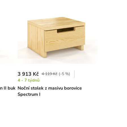
3 913 Kč
4 119 Kč
(–5 %)
4 - 7 týdnů
n II buk
Noční stolek z masivu borovice
Spectrum I