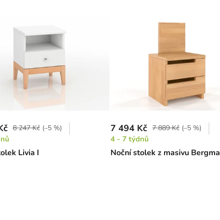
Kč
7 494 Kč
8 247 Kč
(–5 %)
7 889 Kč
(–5 %)
dnů
4 - 7 týdnů
olek Livia I
Noční stolek z masivu Bergma