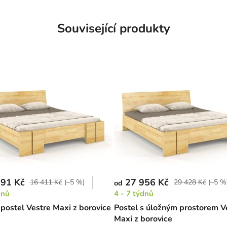
Související produkty
91 Kč
27 956 Kč
16 411 Kč
(–5 %)
29 428 Kč
(–5 %
od
dnů
4 - 7 týdnů
 postel Vestre Maxi z borovice
Postel s úložným prostorem V
Maxi z borovice