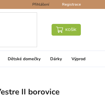
Přihlášení
Registrace
NÁKUPNÍ
KOŠÍK
Dětské domečky
Dárky
Výprodej %
estre II borovice