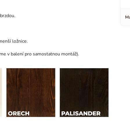
brzdou.
Ma
menší ložnice.
áme v balení pro samostatnou montáž).