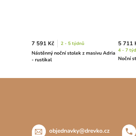
7 591 Kč
5 711 
2 - 5 týdnů
4 - 7 tý
Nástěnný noční stolek z masivu Adria
Noční s
- rustikal
Z
á
p
a
t
í
objednavky
@
drevko.cz