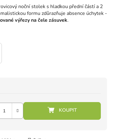
rovicový noční stolek s hladkou přední částí a 2
imalistickou formu zdůrazňuje absence úchytek -
nované výřezy na čele zásuvek
.