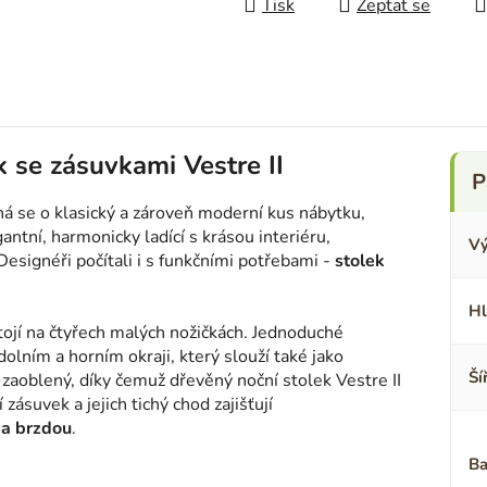
Tisk
Zeptat se
k se zásuvkami Vestre II
dná se o klasický a zároveň moderní kus nábytku,
antní, harmonicky ladící s krásou interiéru,
Vý
esignéři počítali i s funkčními potřebami -
stolek
Hl
tojí na čtyřech malých nožičkách. Jednoduché
olním a horním okraji, který slouží také jako
Ší
e zaoblený, díky čemuž dřevěný noční stolek Vestre II
 zásuvek a jejich tichý chod zajišťují
 a brzdou
.
Ba