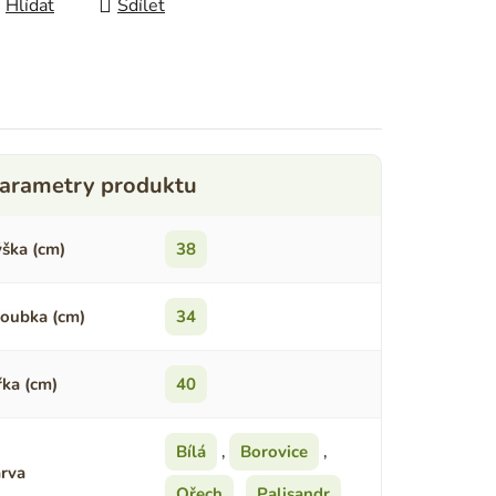
Hlídat
Sdílet
ška (cm)
38
oubka (cm)
34
řka (cm)
40
Bílá
,
Borovice
,
rva
Ořech
,
Palisandr