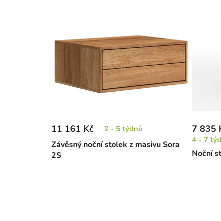
11 161 Kč
7 835 
2 - 5 týdnů
4 - 7 tý
Závěsný noční stolek z masivu Sora
Noční st
2S