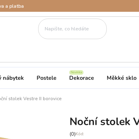
a a platba
ý nábytek
Postele
Dekorace
Měkké sklo
ční stolek Vestre II borovice
Noční stolek V
Průměrné
(0)