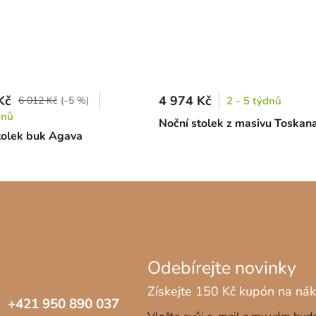
Kč
4 974 Kč
6 012 Kč
(–5 %)
2 - 5 týdnů
dnů
Noční stolek z masivu Toskana
tolek buk Agava
+421 950 890 037