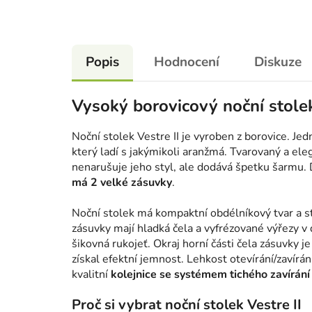
Popis
Hodnocení
Diskuze
Vysoký borovicový noční stole
Noční stolek Vestre II je vyroben z borovice. Je
který ladí s jakýmikoli aranžmá. Tvarovaný a eleg
nenarušuje jeho styl, ale dodává špetku šarmu. D
má 2 velké zásuvky
.
Noční stolek má kompaktní obdélníkový tvar a s
zásuvky mají hladká čela a vyfrézované výřezy v d
šikovná rukojeť. Okraj horní části čela zásuvky j
získal efektní jemnost. Lehkost otevírání/zavírání
kvalitní
kolejnice se systémem tichého zavírání
Proč si vybrat noční stolek Vestre II