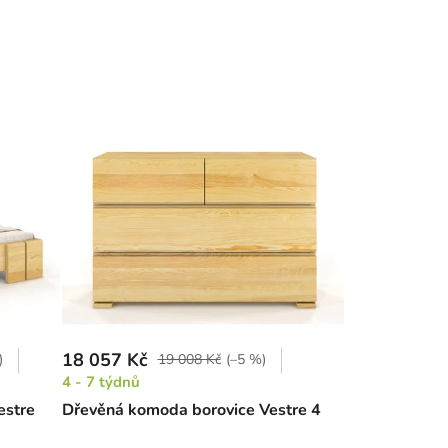
18 057 Kč
)
19 008 Kč
(–5 %)
4 - 7 týdnů
estre
Dřevěná komoda borovice Vestre 4