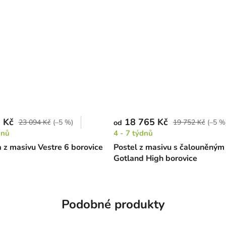
 Kč
18 765 Kč
23 094 Kč
(–5 %)
19 752 Kč
(–5 %
od
dnů
4 - 7 týdnů
z masivu Vestre 6 borovice
Postel z masivu s čalouněným
Gotland High borovice
Podobné produkty