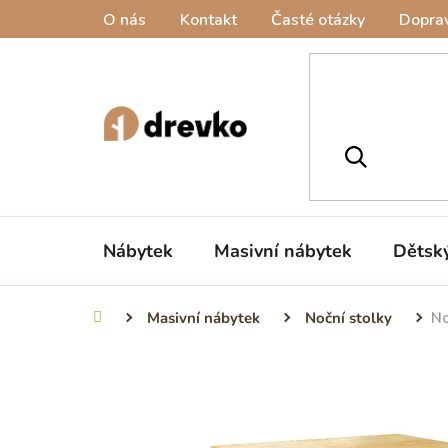
Přejít
O nás
Kontakt
Časté otázky
Doprav
na
obsah
Nábytek
Masivní nábytek
Dětsk
Masivní nábytek
Noční stolky
No
Domů