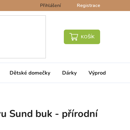
Přihlášení
Registrace
NÁKUPNÍ
KOŠÍK
Dětské domečky
Dárky
Výprodej %
vu Sund buk - přírodní