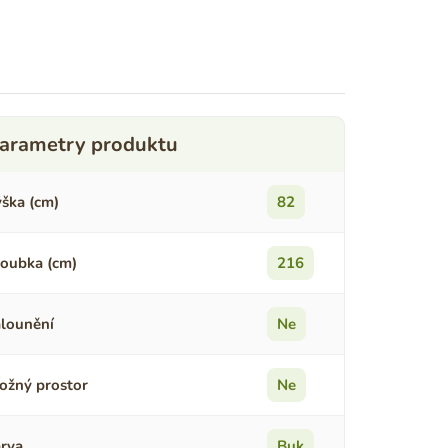
ška (cm)
82
oubka (cm)
216
lounění
Ne
ožný prostor
Ne
rva
Buk