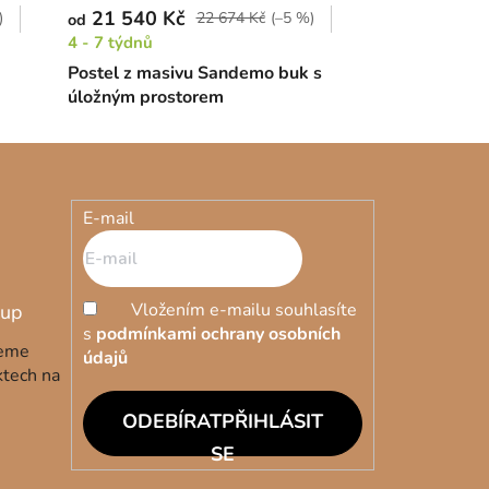
21 540 Kč
)
22 674 Kč
(–5 %)
od
4 - 7 týdnů
Postel z masivu Sandemo buk s
úložným prostorem
E-mail
Vložením e-mailu souhlasíte
s
podmínkami ochrany osobních
deme
údajů
ktech na
PŘIHLÁSIT
SE