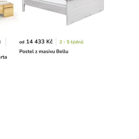
14 433 Kč
)
2 - 5 týdnů
od
Postel z masivu Bellu
rta