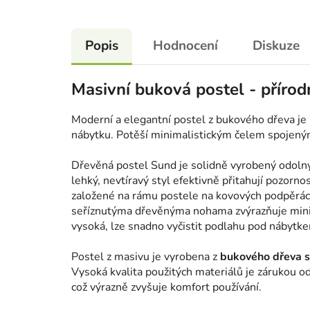
Popis
Hodnocení
Diskuze
Masivní buková postel - přírod
Moderní a elegantní postel z bukového dřeva je
nábytku. Potěší minimalistickým čelem spojen
Dřevěná postel Sund je solidně vyrobený odolný 
lehký, nevtíravý styl efektivně přitahují pozorno
založené na rámu postele na kovových podpěrác
seříznutýma dřevěnýma nohama zvýrazňuje minim
vysoká, lze snadno vyčistit podlahu pod nábytkem
Postel z masivu je vyrobena z
bukového dřeva s
Vysoká kvalita použitých materiálů je zárukou od
což výrazně zvyšuje komfort používání.