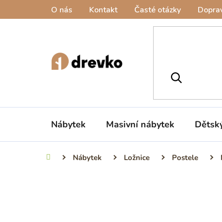
Přejít
O nás
Kontakt
Časté otázky
Doprav
na
obsah
Nábytek
Masivní nábytek
Dětsk
Nábytek
Ložnice
Postele
Domů