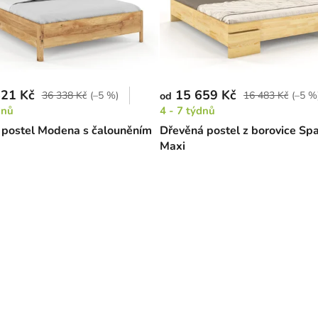
21 Kč
15 659 Kč
36 338 Kč
(–5 %)
16 483 Kč
(–5 %
od
dnů
4 - 7 týdnů
postel Modena s čalouněním
Dřevěná postel z borovice Spa
Maxi