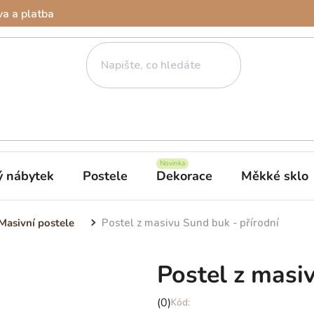
a a platba
ý nábytek
Postele
Dekorace
Měkké sklo
Masivní postele
Postel z masivu Sund buk - přírodní
Postel z masi
Průměrné
(0)