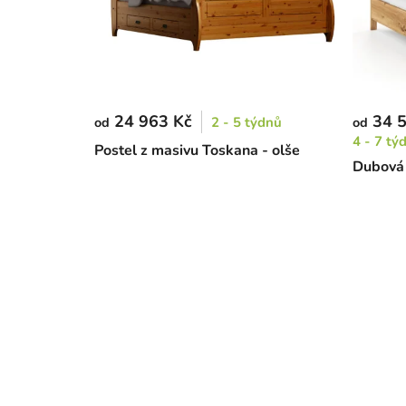
24 963 Kč
34 5
2 - 5 týdnů
od
od
4 - 7 tý
Postel z masivu Toskana - olše
Dubová 