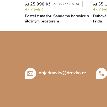
25 990 Kč
35 1
27 358 Kč
(–5 %)
od
od
4 - 7 týdnů
4 - 7 tý
Postel z masivu Sandemo borovice s
Dubová 
úložným prostorem
Frida
Z
á
p
a
t
í
objednavky
@
drevko.cz