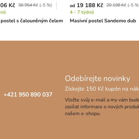
06 Kč
19 188 Kč
36 954 Kč
(–5 %)
20 198 Kč
(–5 %
od
dnů
4 - 7 týdnů
postel s čalouněným čelem
Masivní postel Sandemo dub
+421 950 890 037
Vložte svůj e-mail a my vám bu
zasílat informace o nových produ
našem e-shopu.