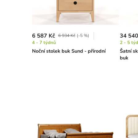
6 587 Kč
34 540
6 934 Kč
(–5 %)
4 - 7 týdnů
2 - 5 tý
Noční stolek buk Sund - přírodní
Šatní s
buk