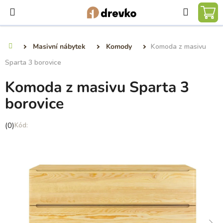
Přejít
Hledat
na
NÁ
obsah
KO
Masivní nábytek
Komody
Komoda z masivu
Domů
Sparta 3 borovice
Komoda z masivu Sparta 3
borovice
Průměrné
(0)
hodnocení
produktu
je
0,0
z
5
hvězdiček.