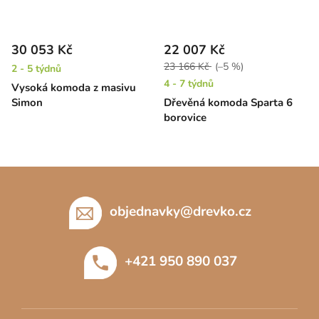
30 053 Kč
22 007 Kč
23 166 Kč
(–5 %)
2 - 5 týdnů
4 - 7 týdnů
Vysoká komoda z masivu
Simon
Dřevěná komoda Sparta 6
borovice
Z
á
p
objednavky
@
drevko.cz
a
t
+421 950 890 037
í