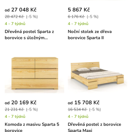
27 048 Kč
5 867 Kč
od
28 472 Kč
(–5 %)
6 176 Kč
(–5 %)
4 - 7 týdnů
4 - 7 týdnů
Dřevěná postel Sparta z
Noční stolek ze dřeva
borovice s úložným
borovice Sparta II
prostorem
20 169 Kč
15 708 Kč
od
od
21 231 Kč
(–5 %)
16 534 Kč
(–5 %)
4 - 7 týdnů
4 - 7 týdnů
Komoda z masivu Sparta 5
Dřevěná postel z borovice
borovice
Sparta Maxi