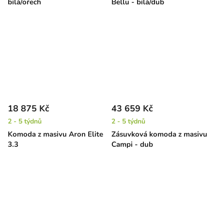
bílá/ořech
Bellu - bílá/dub
18 875 Kč
43 659 Kč
2 - 5 týdnů
2 - 5 týdnů
Komoda z masivu Aron Elite
Zásuvková komoda z masivu
3.3
Campi - dub