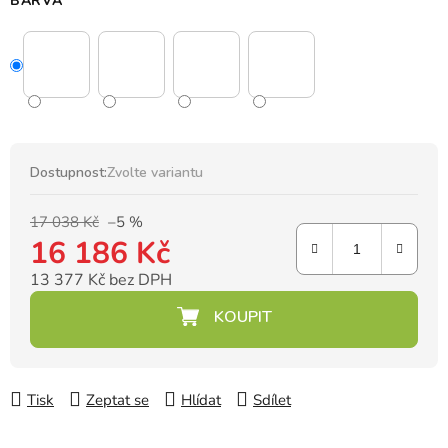
BARVA
Dostupnost:
Zvolte variantu
17 038 Kč
–5 %
16 186 Kč
13 377 Kč bez DPH
Měrná cena:
Tisk
Zeptat se
Hlídat
Sdílet