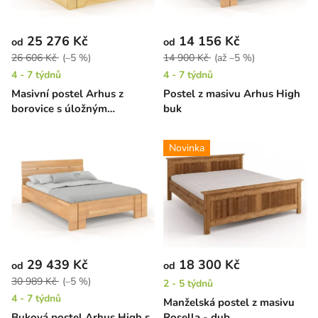
25 276 Kč
14 156 Kč
od
od
26 606 Kč
(–5 %)
14 900 Kč
(až –5 %)
4 - 7 týdnů
4 - 7 týdnů
Masivní postel Arhus z
Postel z masivu Arhus High
borovice s úložným
buk
prostorem
Novinka
29 439 Kč
18 300 Kč
od
od
30 989 Kč
(–5 %)
2 - 5 týdnů
4 - 7 týdnů
Manželská postel z masivu
Buková postel Arhus High s
Rosella - dub