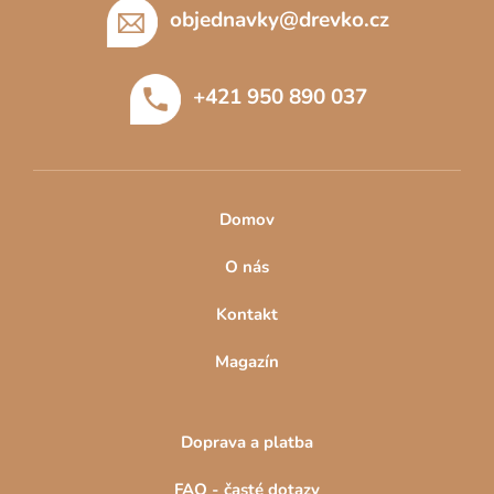
p
objednavky
@
drevko.cz
a
t
+421 950 890 037
í
Domov
O nás
Kontakt
Magazín
Doprava a platba
FAQ - časté dotazy