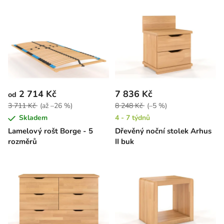
2 714 Kč
7 836 Kč
od
3 711 Kč
(až –26 %)
8 248 Kč
(–5 %)
Skladem
4 - 7 týdnů
Lamelový rošt Borge - 5
Dřevěný noční stolek Arhus
rozměrů
II buk