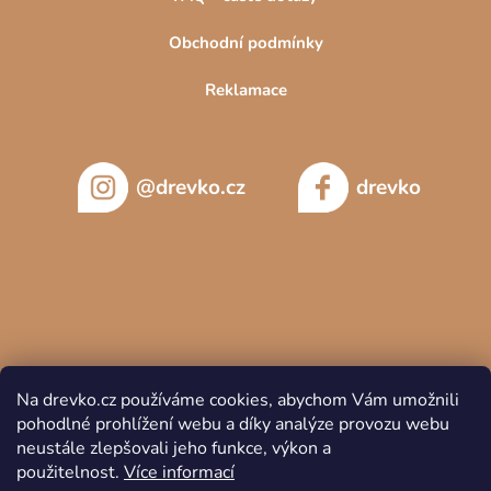
Obchodní podmínky
Reklamace
@drevko.cz
drevko
Na drevko.cz používáme cookies, abychom Vám umožnili
pohodlné prohlížení webu a díky analýze provozu webu
neustále zlepšovali jeho funkce, výkon a
použitelnost.
Více informací