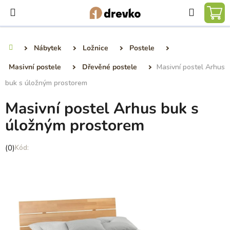
Přejít
Hledat
na
NÁ
obsah
KO
Nábytek
Ložnice
Postele
Domů
Masivní postele
Dřevěné postele
Masivní postel Arhus
buk s úložným prostorem
Masivní postel Arhus buk s
úložným prostorem
Průměrné
(0)
hodnocení
produktu
je
0,0
z
5
hvězdiček.