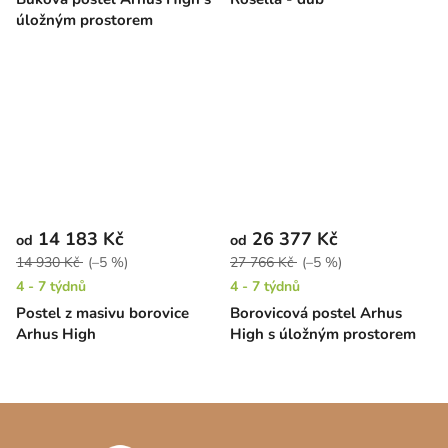
úložným prostorem
14 183 Kč
26 377 Kč
od
od
14 930 Kč
(–5 %)
27 766 Kč
(–5 %)
4 - 7 týdnů
4 - 7 týdnů
Postel z masivu borovice
Borovicová postel Arhus
Arhus High
High s úložným prostorem
Z
á