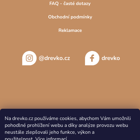
FAQ - časté dotazy
Obchodní podmínky
Reklamace
@drevko.cz
drevko
Na drevko.cz používáme cookies, abychom Vám umožnili
pohodlné prohlížení webu a díky analýze provozu webu
neustále zlepšovali jeho funkce, výkon a
použitelnost.
Více informací