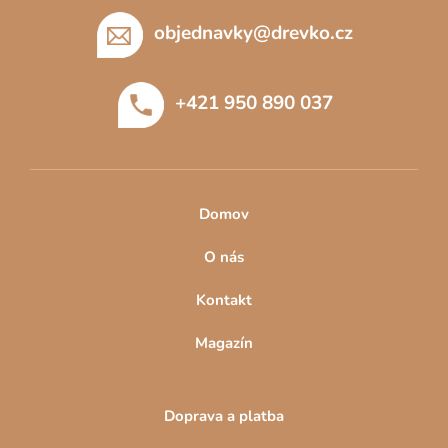
á
p
objednavky
@
drevko.cz
a
t
+421 950 890 037
í
Domov
O nás
Kontakt
Magazín
Doprava a platba