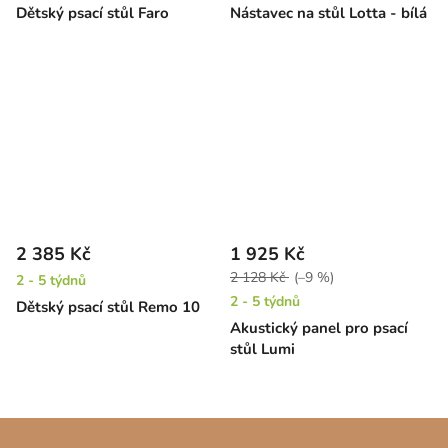
Dětský psací stůl Faro
Nástavec na stůl Lotta - bílá
2 385 Kč
1 925 Kč
2 128 Kč
(–9 %)
2 - 5 týdnů
2 - 5 týdnů
Dětský psací stůl Remo 10
Akustický panel pro psací
stůl Lumi
Z