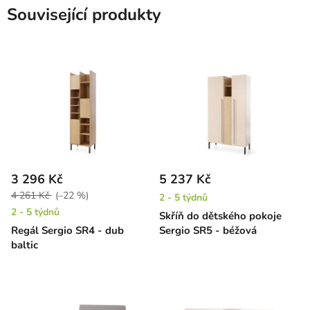
Související produkty
3 296 Kč
5 237 Kč
4 261 Kč
(–22 %)
2 - 5 týdnů
2 - 5 týdnů
Skříň do dětského pokoje
Regál Sergio SR4 - dub
Sergio SR5 - béžová
baltic