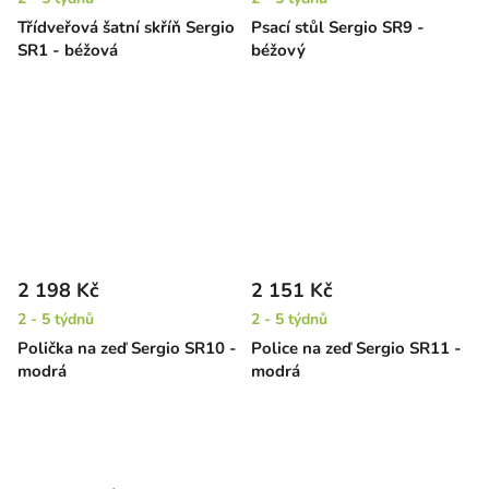
Třídveřová šatní skříň Sergio
Psací stůl Sergio SR9 -
SR1 - béžová
béžový
2 198 Kč
2 151 Kč
2 - 5 týdnů
2 - 5 týdnů
Polička na zeď Sergio SR10 -
Police na zeď Sergio SR11 -
modrá
modrá