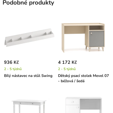
Podobné produkty
936 Kč
4 172 Kč
2 - 5 týdnů
2 - 5 týdnů
Bílý nástavec na stůl Swing
Dětský psací stolek Mevel 07
- béžová / šedá