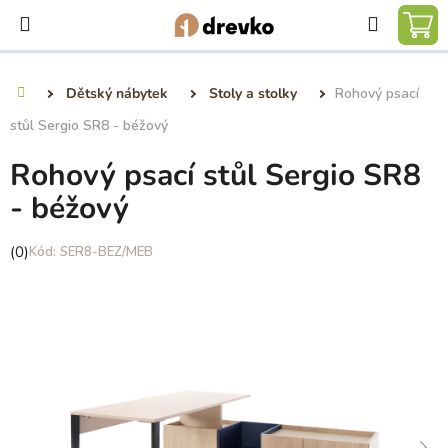
Přejít
Hledat
na
NÁ
obsah
KO
Dětský nábytek
Stoly a stolky
Rohový psací
Domů
stůl Sergio SR8 - béžový
Rohový psací stůl Sergio SR8
- béžový
Průměrné
(0)
SER8-BEZ/MEB
hodnocení
produktu
je
0,0
z
5
hvězdiček.