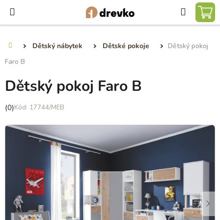
Přejít
Hledat
na
NÁ
obsah
KO
Dětský nábytek
Dětské pokoje
Dětský pokoj
Domů
Faro B
Dětský pokoj Faro B
Průměrné
(0)
17744/MEB
hodnocení
produktu
je
0,0
z
5
hvězdiček.