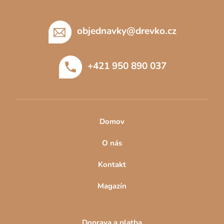
Z
á
p
objednavky
@
drevko.cz
a
t
+421 950 890 037
í
Domov
O nás
Kontakt
Magazín
Doprava a platba