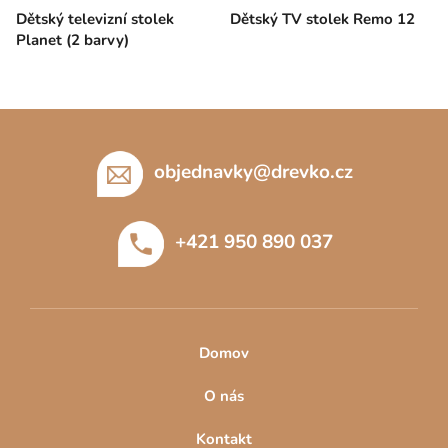
Dětský televizní stolek
Dětský TV stolek Remo 12
Planet (2 barvy)
Z
á
p
objednavky
@
drevko.cz
a
t
+421 950 890 037
í
Domov
O nás
Kontakt