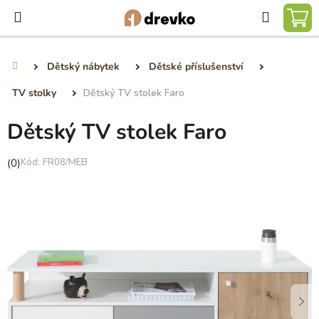
Přejít
Hledat
na
NÁ
obsah
KO
Dětský nábytek
Dětské příslušenství
Domů
TV stolky
Dětský TV stolek Faro
Dětský TV stolek Faro
Průměrné
(0)
FR08/MEB
hodnocení
produktu
je
0,0
z
5
hvězdiček.