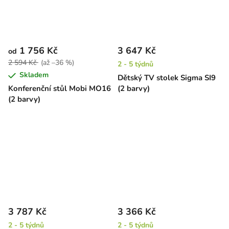
1 756 Kč
3 647 Kč
od
2 594 Kč
(až –36 %)
2 - 5 týdnů
Skladem
Dětský TV stolek Sigma SI9
Konferenční stůl Mobi MO16
(2 barvy)
(2 barvy)
3 787 Kč
3 366 Kč
2 - 5 týdnů
2 - 5 týdnů