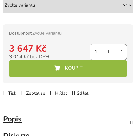
Dostupnost:
Zvolte variantu
3 647 Kč
3 014 Kč bez DPH
Měrná cena:
Tisk
Zeptat se
Hlídat
Sdílet
Popis
Diskuze