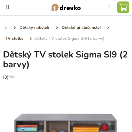
Přejít
Hledat
na
NÁ
obsah
KO
Dětský nábytek
Dětské příslušenství
Domů
TV stolky
Dětský TV stolek Sigma SI9 (2 barvy)
Dětský TV stolek Sigma SI9 (2
barvy)
Průměrné
(0)
hodnocení
produktu
je
0,0
z
5
hvězdiček.