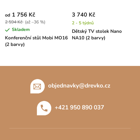
1 756 Kč
3 740 Kč
od
2 594 Kč
(až –36 %)
2 - 5 týdnů
Skladem
Dětský TV stolek Nano
Konferenční stůl Mobi MO16
NA10 (2 barvy)
(2 barvy)
Z
á
p
objednavky
@
drevko.cz
a
t
+421 950 890 037
í