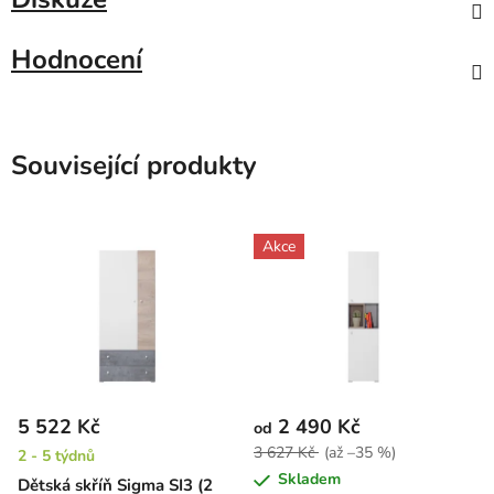
Hodnocení
Související produkty
Akce
5 522 Kč
2 490 Kč
od
3 627 Kč
(až –35 %)
2 - 5 týdnů
Skladem
Dětská skříň Sigma SI3 (2