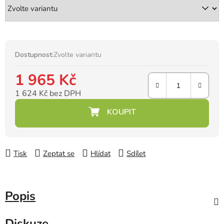
Dostupnost:
Zvolte variantu
1 965 Kč
1 624 Kč bez DPH
Měrná cena:
Tisk
Zeptat se
Hlídat
Sdílet
Popis
Diskuze