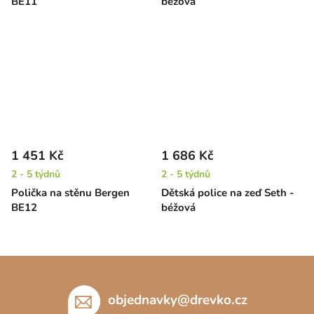
BE11
béžová
1 451 Kč
1 686 Kč
2 - 5 týdnů
2 - 5 týdnů
Polička na stěnu Bergen
Dětská police na zeď Seth -
BE12
béžová
Z
á
p
objednavky
@
drevko.cz