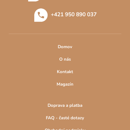
a
t
+421 950 890 037
í
Domov
O nás
Kontakt
Magazín
Doprava a platba
FAQ - časté dotazy