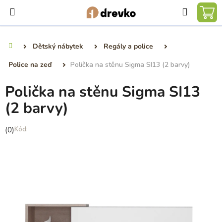
Přejít
Hledat
na
NÁ
obsah
KO
Dětský nábytek
Regály a police
Domů
Police na zeď
Polička na stěnu Sigma SI13 (2 barvy)
Polička na stěnu Sigma SI13
(2 barvy)
Průměrné
(0)
hodnocení
produktu
je
0,0
z
5
hvězdiček.