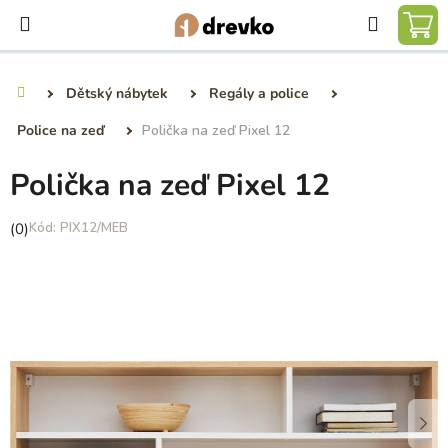
Přejít
Hledat
na
NÁ
obsah
KO
Dětský nábytek
Regály a police
Domů
Police na zeď
Polička na zeď Pixel 12
Polička na zeď Pixel 12
Průměrné
(0)
PIX12/MEB
hodnocení
produktu
je
0,0
z
5
hvězdiček.