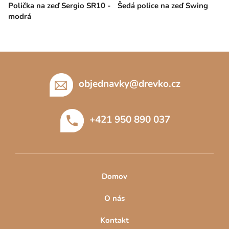
Polička na zeď Sergio SR10 -
Šedá police na zeď Swing
modrá
Z
á
p
objednavky
@
drevko.cz
a
t
+421 950 890 037
í
Domov
O nás
Kontakt