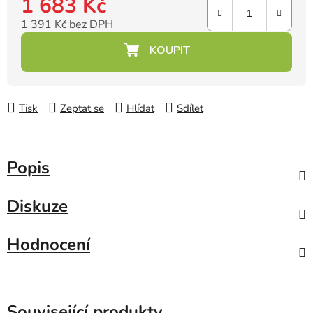
1 683 Kč
1 391 Kč bez DPH
Měrná cena:
Tisk
Zeptat se
Hlídat
Sdílet
Popis
Diskuze
Hodnocení
Související produkty