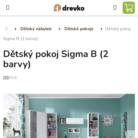
Přejít
Hledat
na
NÁ
obsah
KO
Dětský nábytek
Dětské pokoje
Dětský pokoj
Domů
Sigma B (2 barvy)
Dětský pokoj Sigma B (2
barvy)
Průměrné
(0)
hodnocení
produktu
je
0,0
z
5
hvězdiček.