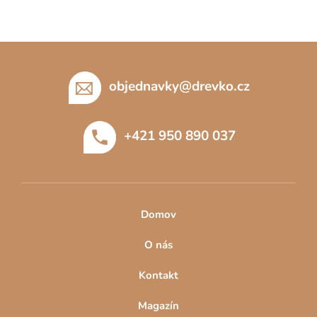
Z
á
p
objednavky
@
drevko.cz
a
t
+421 950 890 037
í
Domov
O nás
Kontakt
Magazín