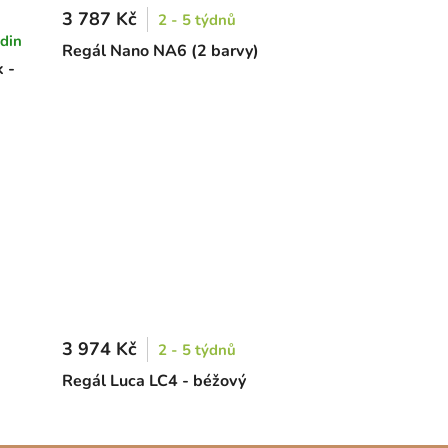
3 787 Kč
2 - 5 týdnů
din
Regál Nano NA6 (2 barvy)
 -
3 974 Kč
2 - 5 týdnů
Regál Luca LC4 - béžový