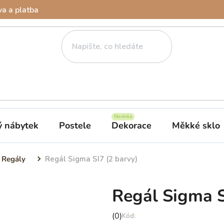
a a platba
ý nábytek
Postele
Dekorace
Měkké sklo
Regály
Regál Sigma SI7 (2 barvy)
Regál Sigma S
Průměrné
(0)