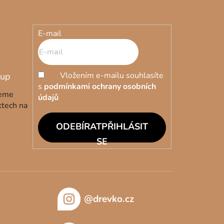
E-mail
Vložením e-mailu souhlasíte
s
podmínkami ochrany osobních
deme
údajů
ktech na
PŘIHLÁSIT
SE
@drevko.cz