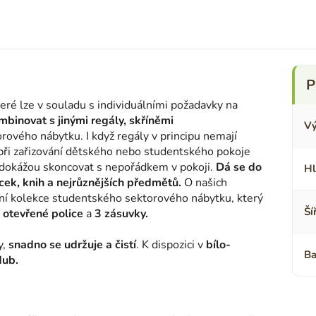
ré lze v souladu s individuálními požadavky na
mbinovat s jinými regály, skříněmi
Vý
rového nábytku. I když regály v principu nemají
 při zařizování dětského nebo studentského pokoje
a dokážou skoncovat s nepořádkem v pokoji.
Dá se do
Hl
k, knih a nejrůznějších předmětů.
O našich
vní kolekce studentského sektorového nábytku, který
Ší
 otevřené police
a
3 zásuvky.
y,
snadno se udržuje a čistí
. K dispozici v
bílo-
Ba
dub.