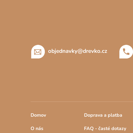
Z
á
p
a
t
í
objednavky
@
drevko.cz
Domov
Doprava a platba
O nás
FAQ - časté dotazy