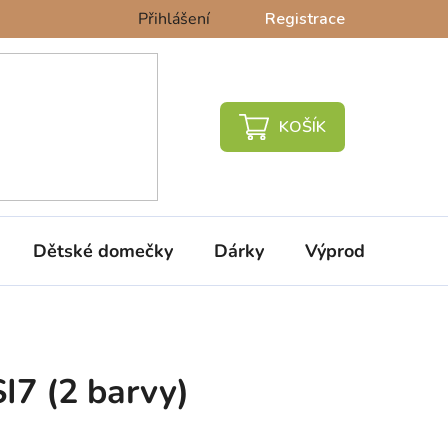
Přihlášení
Registrace
NÁKUPNÍ
KOŠÍK
Dětské domečky
Dárky
Výprodej %
I7 (2 barvy)