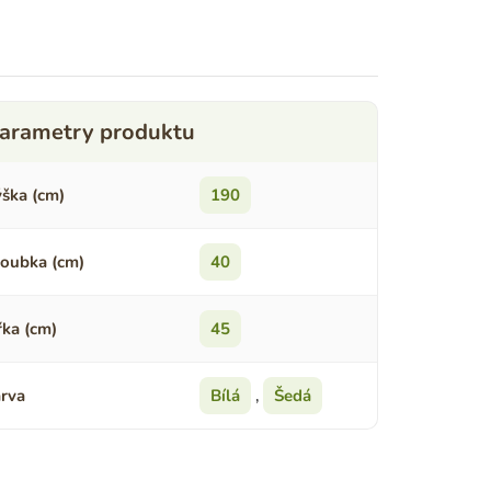
ška (cm)
190
oubka (cm)
40
řka (cm)
45
rva
Bílá
,
Šedá