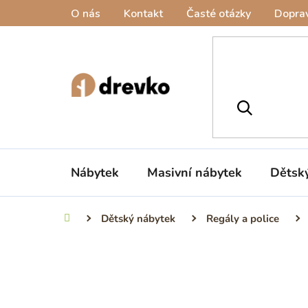
Přejít
O nás
Kontakt
Časté otázky
Doprav
na
obsah
Nábytek
Masivní nábytek
Dětsk
Dětský nábytek
Regály a police
Domů