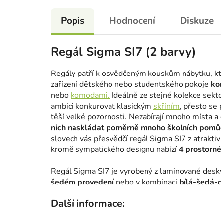
Popis
Hodnocení
Diskuze
Regál Sigma SI7 (2 barvy)
Regály patří k osvědčeným kouskům nábytku, kte
zařízení dětského nebo studentského pokoje
ko
nebo
komodami.
Ideálně ze stejné kolekce sekto
ambici konkurovat klasickým
skříním
, přesto se
těší velké pozornosti. Nezabírají mnoho místa 
nich naskládat poměrně mnoho školních pomůce
slovech vás přesvědčí regál Sigma SI7 z atrakti
kromě sympatického designu nabízí
4 prostorné
Regál Sigma SI7 je vyrobený z laminované desk
šedém provedení
nebo v kombinaci
bílá-šedá-
Další informace: