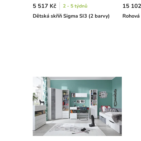
5 517 Kč
15 102
2 - 5 týdnů
Dětská skříň Sigma SI3 (2 barvy)
Rohová 