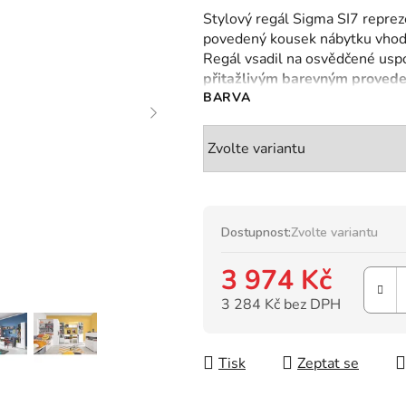
hodnocení
Stylový regál Sigma SI7 reprez
produktu
povedený kousek nábytku vhod
je
Regál vsadil na osvědčené usp
0,0
přitažlivým barevným proved
z
BARVA
5
hvězdiček.
Dostupnost:
Zvolte variantu
3 974 Kč
3 284 Kč bez DPH
Měrná cena:
Tisk
Zeptat se