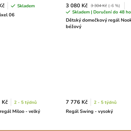
Kč
3 080 Kč
Skladem
3 304 Kč
(–6 %)
Skladem | Doručení do 48 ho
ixel 06
Dětský domečkový regál Nook
béžový
 Kč
7 776 Kč
2 - 5 týdnů
2 - 5 týdnů
regál Miloo - velký
Regál Swing - vysoký