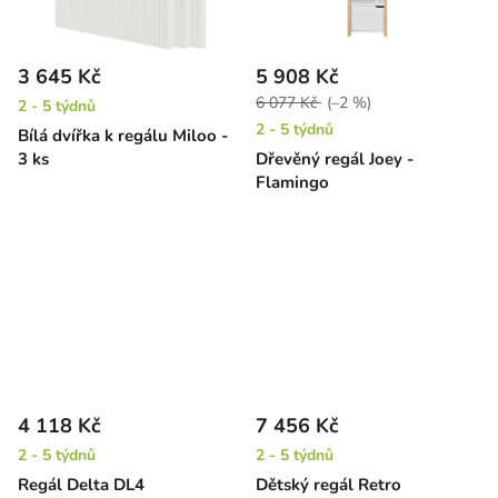
3 645 Kč
5 908 Kč
6 077 Kč
(–2 %)
2 - 5 týdnů
2 - 5 týdnů
Bílá dvířka k regálu Miloo -
3 ks
Dřevěný regál Joey -
Flamingo
4 118 Kč
7 456 Kč
2 - 5 týdnů
2 - 5 týdnů
Regál Delta DL4
Dětský regál Retro