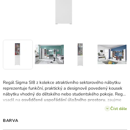
Regál Sigma SI8 z kolekce atraktivního sektorového nábytku
reprezentuje funkční, praktický a designově povedený kousek
nábytku vhodný do dětského nebo studentského pokoje. Regál
vsadil na
osvědčené uspořádání úložného prostoru
, zaujme
také
přitažlivým barevným provedením
. K dispozici ve 2
Číst dále
kombinacích.
BARVA