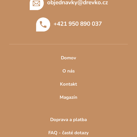
p
objednavky
@
drevko.cz
a
t
+421 950 890 037
í
Domov
O nás
Kontakt
Magazín
Doprava a platba
FAQ - časté dotazy