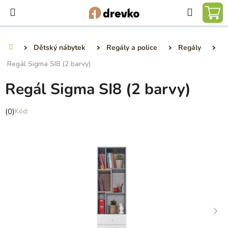
Přejít
Hledat
na
NÁ
obsah
KO
Dětský nábytek
Regály a police
Regály
Domů
Regál Sigma SI8 (2 barvy)
Regál Sigma SI8 (2 barvy)
Průměrné
(0)
hodnocení
produktu
je
0,0
z
5
hvězdiček.