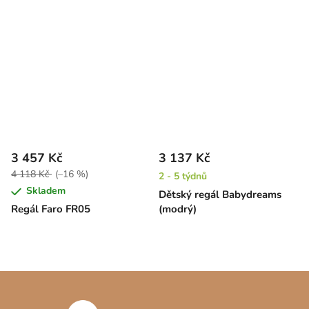
3 457 Kč
3 137 Kč
4 118 Kč
(–16 %)
2 - 5 týdnů
Skladem
Dětský regál Babydreams
Regál Faro FR05
(modrý)
Z
á