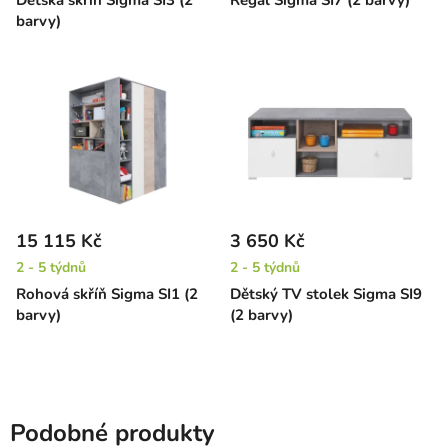
Dětská skříň Sigma SI3 (2
Regál Sigma SI7 (2 barvy)
barvy)
15 115 Kč
3 650 Kč
2 - 5 týdnů
2 - 5 týdnů
Rohová skříň Sigma SI1 (2
Dětský TV stolek Sigma SI9
barvy)
(2 barvy)
Podobné produkty