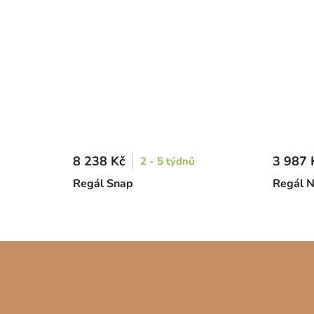
8 238 Kč
3 987 
2 - 5 týdnů
Regál Snap
Regál N
Z
á
p