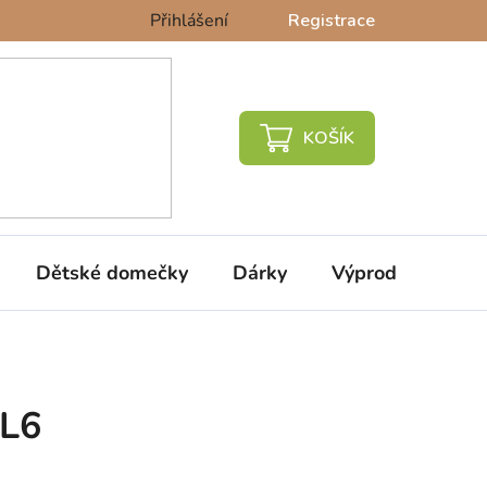
Přihlášení
Registrace
NÁKUPNÍ
KOŠÍK
Dětské domečky
Dárky
Výprodej %
DL6