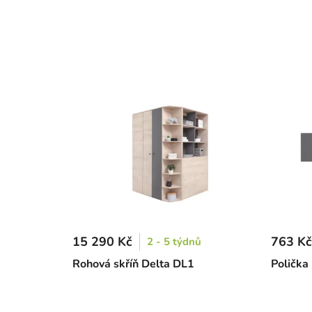
15 290 Kč
763 Kč
2 - 5 týdnů
Rohová skříň Delta DL1
Polička