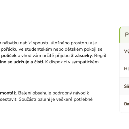
 nábytku nabízí spoustu úložného prostoru a je
ání pořádku ve studentském nebo dětském pokoji se
Vý
 poliček
a vhod vám určitě přijdou
3 zásuvky
. Regál
no se udržuje a čistí.
K dispozici v sympatickém
Hl
Ší
omontáž
. Balení obsahuje podrobný návod k
 sestavit. Součástí balení je veškeré potřebné
Ba