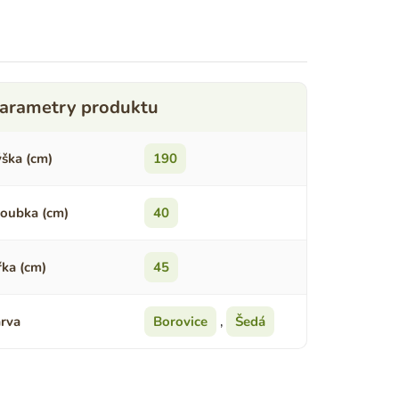
ška (cm)
190
oubka (cm)
40
řka (cm)
45
rva
Borovice
,
Šedá