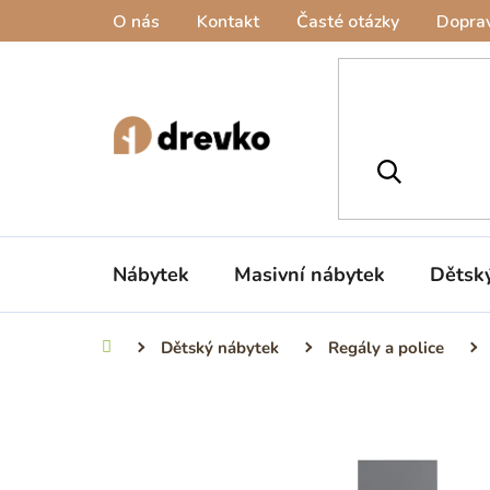
Přejít
O nás
Kontakt
Časté otázky
Doprav
na
obsah
Nábytek
Masivní nábytek
Dětsk
Dětský nábytek
Regály a police
Domů