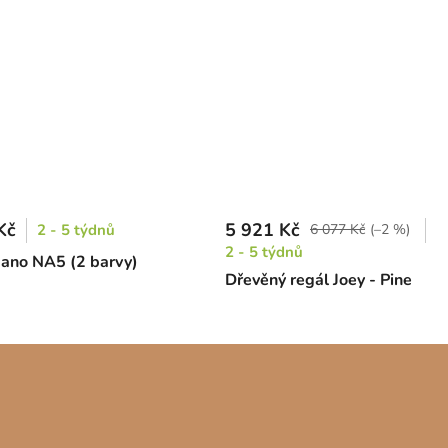
Kč
5 921 Kč
2 - 5 týdnů
6 077 Kč
(–2 %)
2 - 5 týdnů
ano NA5 (2 barvy)
Dřevěný regál Joey - Pine