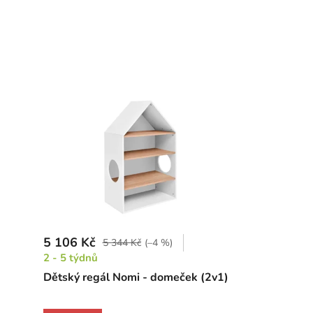
5 106 Kč
5 344 Kč
(–4 %)
2 - 5 týdnů
Dětský regál Nomi - domeček (2v1)