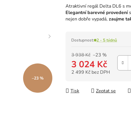
hodnocení
Atraktivní regál Delta DL6 s m
produktu
Elegantní barevné provedení
s
je
nejen dobře vypadá,
zaujme ta
0,0
z
5
hvězdiček.
Dostupnost:
2 - 5 týdnů
3 938 Kč
–23 %
3 024 Kč
2 499 Kč bez DPH
–23 %
Měrná cena:
Tisk
Zeptat se