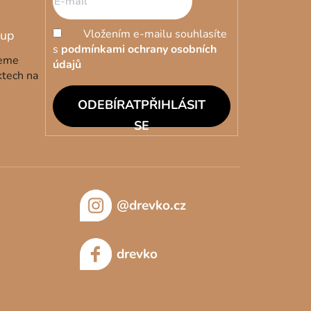
Vložením e-mailu souhlasíte
s
podmínkami ochrany osobních
deme
údajů
ktech na
PŘIHLÁSIT
SE
@drevko.cz
drevko