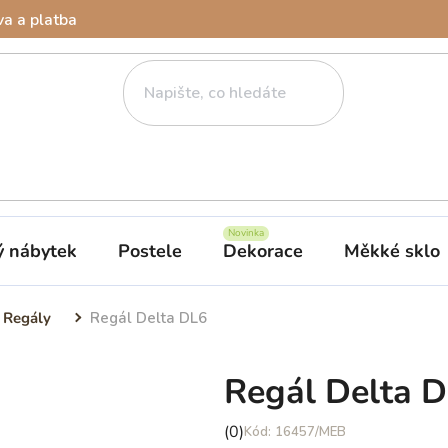
a a platba
ý nábytek
Postele
Dekorace
Měkké sklo
Regály
Regál Delta DL6
Regál Delta 
Průměrné
(0)
16457/MEB