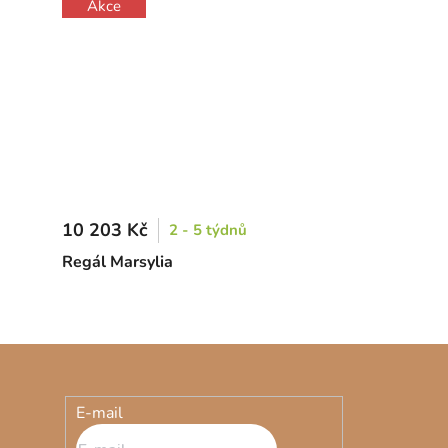
Akce
10 203 Kč
2 - 5 týdnů
Regál Marsylia
E-mail