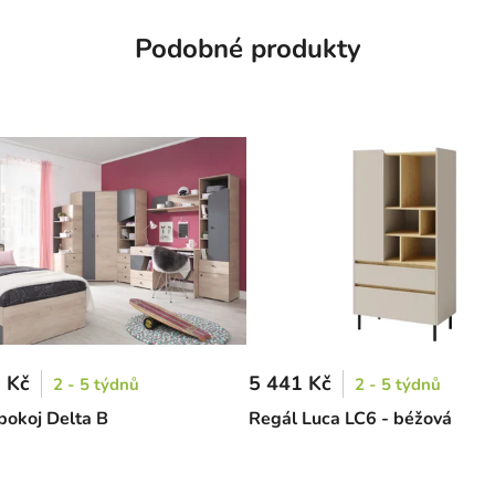
Podobné produkty
 Kč
5 441 Kč
2 - 5 týdnů
2 - 5 týdnů
pokoj Delta B
Regál Luca LC6 - béžová