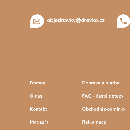
a
t
í
objednavky
@
drevko.cz
Domov
Doprava a platba
O nás
FAQ - časté dotazy
Kontakt
Obchodní podmínky
Magazín
Reklamace