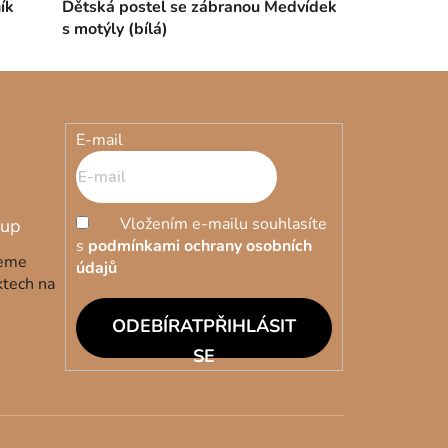
ík
Dětská postel se zábranou Medvídek
s motýly (bílá)
E-mail
Vložením e-mailu souhlasíte
s
podmínkami ochrany osobních
deme
údajů
ktech na
PŘIHLÁSIT
SE