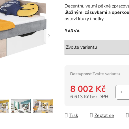
hodnocení
Decentní, velmi pěkně zpracov
produktu
úložnými zásuvkami
a
opěrko
je
osloví kluky i holky.
0,0
z
BARVA
5
hvězdiček.
Dostupnost:
Zvolte variantu
8 002 Kč
6 613 Kč bez DPH
Měrná cena:
Tisk
Zeptat se