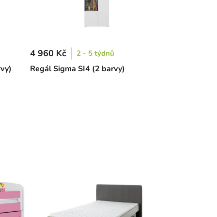
4 960 Kč
2 - 5 týdnů
rvy)
Regál Sigma SI4 (2 barvy)