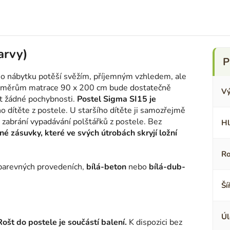
arvy)
ého nábytku potěší svěžím, příjemným vzhledem, ale
rozměrům matrace 90 x 200 cm bude dostatečně
Vý
t žádné pochybnosti.
Postel Sigma
SI15 je
o dítěte z postele. U staršího dítěte ji samozřejmě
zabrání vypadávání polštářků z postele. Bez
Hl
né zásuvky, které ve svých útrobách skryjí ložní
Ro
barevných provedeních,
bílá-beton
nebo
bílá-dub-
Ší
Úl
Rošt do postele je součástí balení.
K dispozici bez