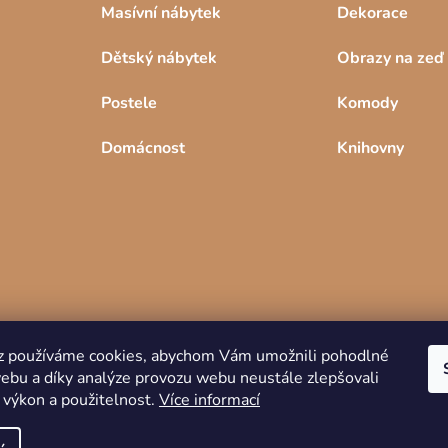
Masívní nábytek
Dekorace
Dětský nábytek
Obrazy na zeď
Postele
Komody
Domácnost
Knihovny
z používáme cookies, abychom Vám umožnili pohodlné
webu a díky analýze provozu webu neustále zlepšovali
Copyright 2026
DREVKO
. Všechna práva
 výkon a použitelnost.
Více informací
vyhrazena.