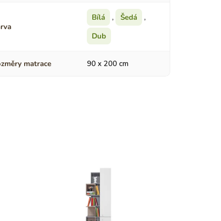
Bílá
,
Šedá
,
rva
Dub
změry matrace
90 x 200 cm