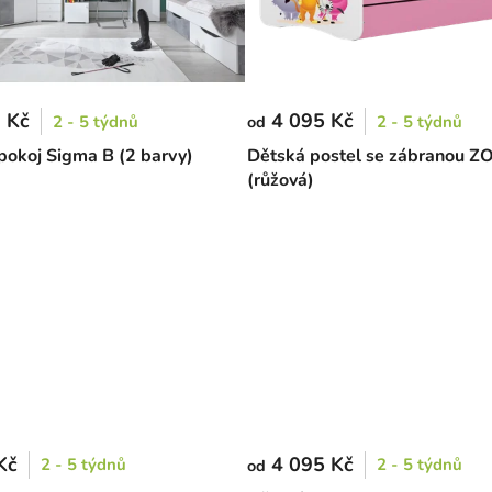
 Kč
4 095 Kč
2 - 5 týdnů
2 - 5 týdnů
od
pokoj Sigma B (2 barvy)
Dětská postel se zábranou Z
(růžová)
Kč
4 095 Kč
2 - 5 týdnů
2 - 5 týdnů
od