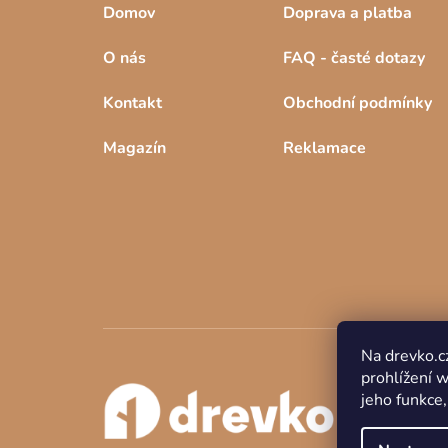
Domov
Doprava a platba
O nás
FAQ - časté dotazy
Kontakt
Obchodní podmínky
Magazín
Reklamace
Na drevko.c
prohlížení 
jeho funkce,