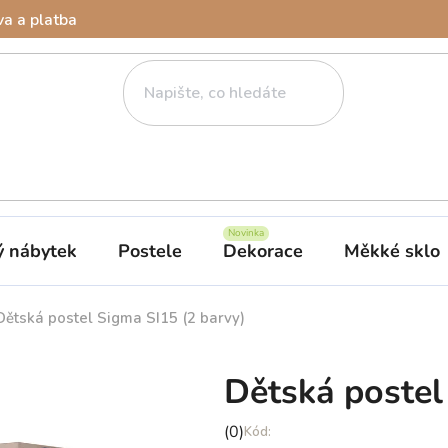
a a platba
ý nábytek
Postele
Dekorace
Měkké sklo
Dětská postel Sigma SI15 (2 barvy)
Dětská postel
Průměrné
(0)