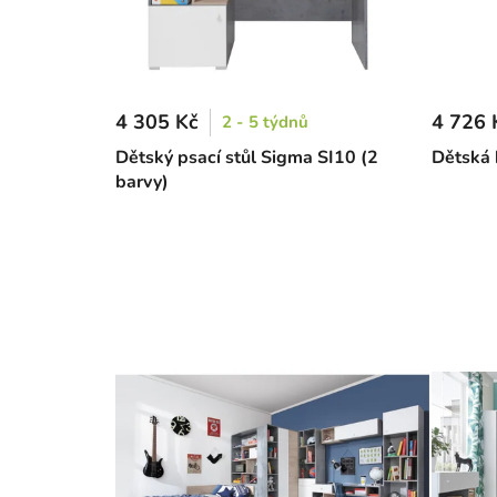
4 305 Kč
4 726 
2 - 5 týdnů
Dětský psací stůl Sigma SI10 (2
Dětská 
barvy)