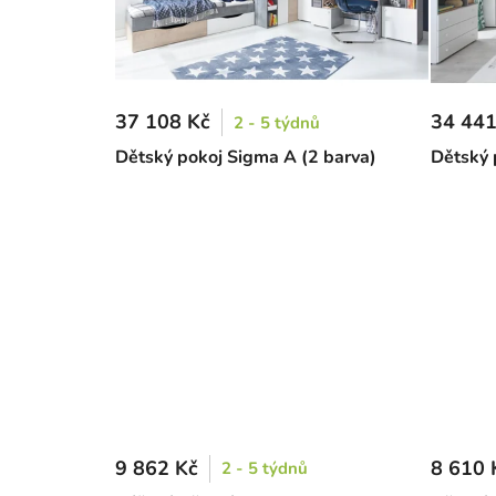
37 108 Kč
34 441
2 - 5 týdnů
Dětský pokoj Sigma A (2 barva)
Dětský 
9 862 Kč
8 610 
2 - 5 týdnů