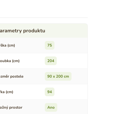
ška (cm)
75
oubka (cm)
204
změr postele
90 x 200 cm
řka (cm)
94
ožný prostor
Ano