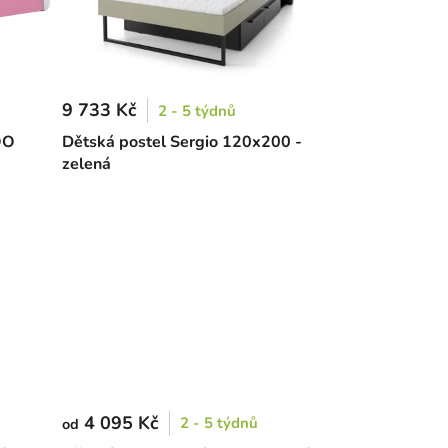
9 733 Kč
2 - 5 týdnů
OO
Dětská postel Sergio 120x200 -
zelená
4 095 Kč
2 - 5 týdnů
od