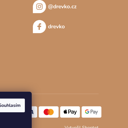
@drevko.cz
drevko
Souhlasím
Vytvořil Shoptet