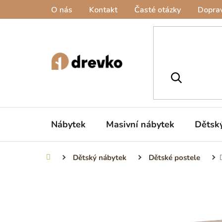
Přejít
O nás
Kontakt
Časté otázky
Doprav
na
obsah
Nábytek
Masivní nábytek
Dětsk
Dětský nábytek
Dětské postele
Domů