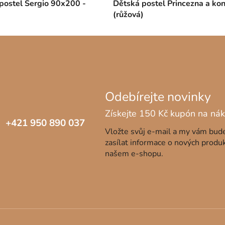
postel Sergio 90x200 -
Dětská postel Princezna a kon
(růžová)
+421 950 890 037
Vložte svůj e-mail a my vám bu
zasílat informace o nových produ
našem e-shopu.