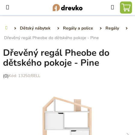
Přejít
Hledat
na
NÁ
obsah
KO
Dětský nábytek
Regály a police
Regály
Domů
Dřevěný regál Pheobe do dětského pokoje - Pine
Dřevěný regál Pheobe do
dětského pokoje - Pine
Průměrné
(0)
13250/BELL
hodnocení
produktu
je
0,0
z
5
hvězdiček.