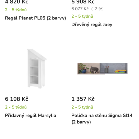
4 820 Kč
5 908 Kč
6 077 Kč
(–2 %)
2 - 5 týdnů
2 - 5 týdnů
Regál Planet PL05 (2 barvy)
Dřevěný regál Joey
6 108 Kč
1 357 Kč
2 - 5 týdnů
2 - 5 týdnů
Přídavný regál Marsylia
Polička na stěnu Sigma SI14
(2 barvy)