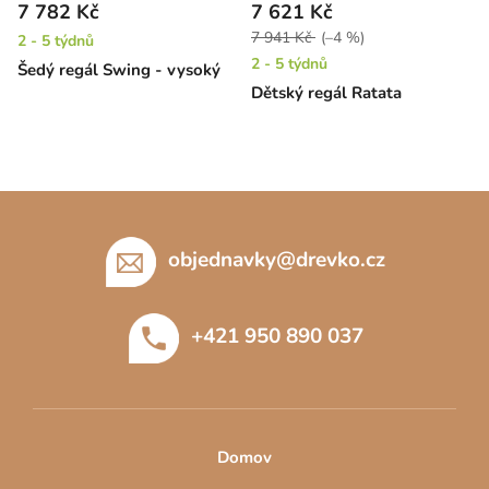
7 782 Kč
7 621 Kč
7 941 Kč
(–4 %)
2 - 5 týdnů
2 - 5 týdnů
Šedý regál Swing - vysoký
Dětský regál Ratata
Z
á
p
objednavky
@
drevko.cz
a
t
+421 950 890 037
í
Domov