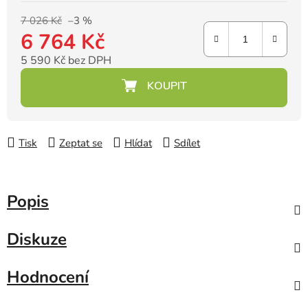
7 026 Kč
–3 %
6 764 Kč
5 590 Kč bez DPH
Měrná cena:
Tisk
Zeptat se
Hlídat
Sdílet
Popis
Diskuze
Hodnocení