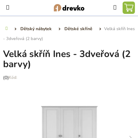
Přejít
Hledat
na
NÁ
obsah
KO
Dětský nábytek
Dětské skříně
Velká skříň Ines
Domů
- 3dveřová (2 barvy)
Velká skříň Ines - 3dveřová (2
barvy)
Průměrné
(0)
hodnocení
produktu
je
0,0
z
5
hvězdiček.