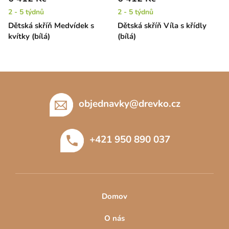
2 - 5 týdnů
2 - 5 týdnů
Dětská skříň Medvídek s
Dětská skříň Víla s křídly
kvítky (bílá)
(bílá)
Z
á
p
objednavky
@
drevko.cz
a
t
+421 950 890 037
í
Domov
O nás