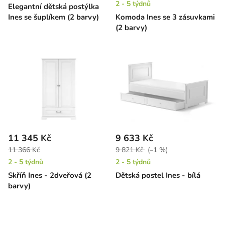
2 - 5 týdnů
Elegantní dětská postýlka
Ines se šuplíkem (2 barvy)
Komoda Ines se 3 zásuvkami
(2 barvy)
11 345 Kč
9 633 Kč
11 366 Kč
9 821 Kč
(–1 %)
2 - 5 týdnů
2 - 5 týdnů
Skříň Ines - 2dveřová (2
Dětská postel Ines - bílá
barvy)