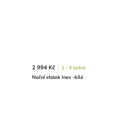
2 994 Kč
2 - 5 týdnů
Noční stolek Ines -bílá