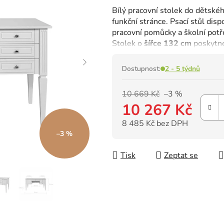
hodnocení
Bílý pracovní stolek do dětské
produktu
funkční stránce.
Psací stůl dis
je
pracovní pomůcky a školní potř
0,0
Stolek o
šířce 132 cm
poskytne
z
5
hvězdiček.
Dostupnost:
2 - 5 týdnů
10 669 Kč
–3 %
10 267 Kč
8 485 Kč bez DPH
–3 %
Měrná cena:
Tisk
Zeptat se