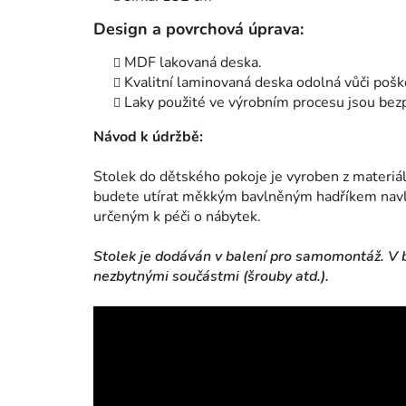
Design a povrchová úprava:
MDF lakovaná deska.
Kvalitní laminovaná deska odolná vůči poško
Laky použité ve výrobním procesu jsou bezp
Návod k údržbě:
Stolek do dětského pokoje je vyroben z materiálu
budete utírat měkkým bavlněným hadříkem navl
určeným k péči o nábytek.
Stolek je dodáván v balení pro samomontáž. V b
nezbytnými součástmi (šrouby atd.).