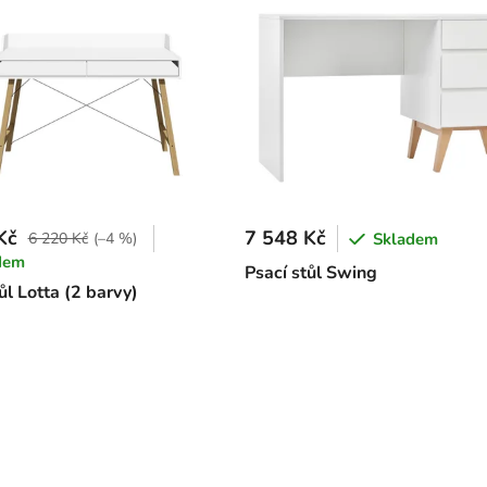
Kč
7 548 Kč
6 220 Kč
(–4 %)
Skladem
dem
Psací stůl Swing
ůl Lotta (2 barvy)