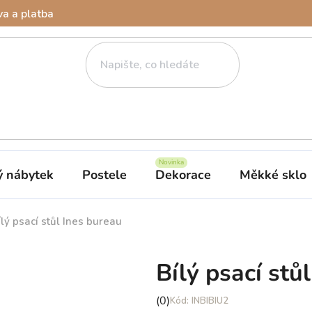
a a platba
ý nábytek
Postele
Dekorace
Měkké sklo
ílý psací stůl Ines bureau
Bílý psací stů
Průměrné
(0)
INBIBIU2