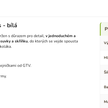
 - bílá
ržen s důrazem pro detail,
v jednoduchém a
ásuvky a skříňku
, do kterých se vejde spousta
Vý
koláka.
Hl
lejničkami od GTV.
Ší
ormy.
Ba
Ma