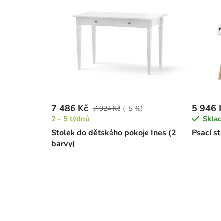
7 486 Kč
5 946 
7 924 Kč
(–5 %)
2 - 5 týdnů
Skla
Stolek do dětského pokoje Ines (2
Psací st
barvy)