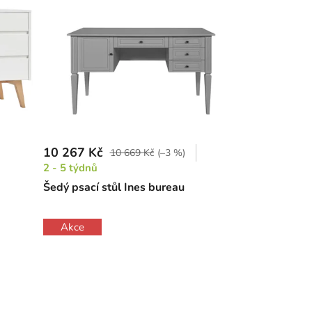
10 267 Kč
10 669 Kč
(–3 %)
2 - 5 týdnů
Šedý psací stůl Ines bureau
Akce