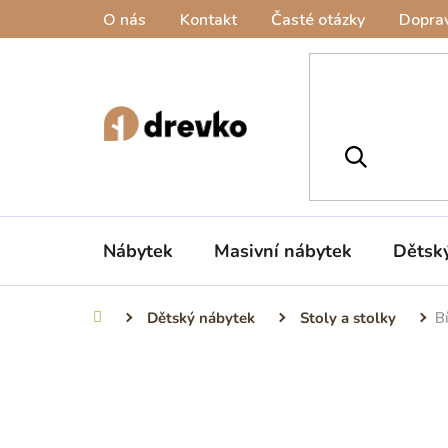
Přejít
O nás
Kontakt
Časté otázky
Doprav
na
obsah
Nábytek
Masivní nábytek
Dětsk
Dětský nábytek
Stoly a stolky
B
Domů