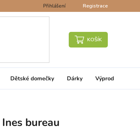
Přihlášení
Registrace
NÁKUPNÍ
KOŠÍK
Dětské domečky
Dárky
Výprodej %
l Ines bureau