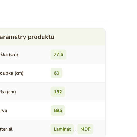
ška (cm)
77,6
oubka (cm)
60
řka (cm)
132
rva
Bílá
teriál
Laminát
,
MDF