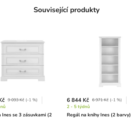
Související produkty
Kč
6 844 Kč
9 093 Kč
(–1 %)
6 971 Kč
(–1 %)
dnů
2 - 5 týdnů
Ines se 3 zásuvkami (2
Regál na knihy Ines (2 barvy)