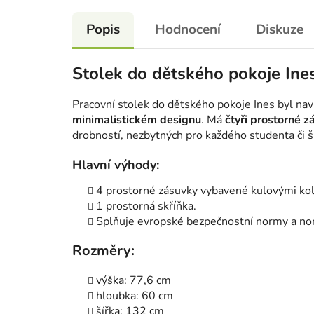
Popis
Hodnocení
Diskuze
Stolek do dětského pokoje Ines
Pracovní stolek do dětského pokoje Ines byl nav
minimalistickém designu
. Má
čtyři prostorné z
drobností, nezbytných pro každého studenta či š
Hlavní výhody:
4 prostorné zásuvky vybavené kulovými ko
1 prostorná skříňka.
Splňuje evropské bezpečnostní normy a n
Rozměry:
výška: 77,6 cm
hloubka: 60 cm
šířka: 132 cm