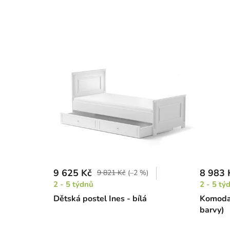
9 625 Kč
8 983 
9 821 Kč
(–2 %)
2 - 5 týdnů
2 - 5 tý
Dětská postel Ines - bílá
Komoda 
barvy)