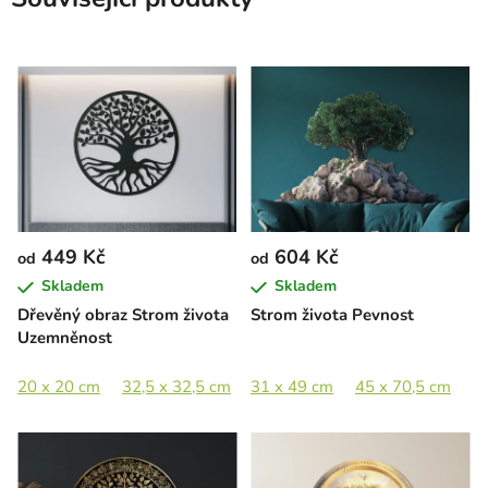
449 Kč
604 Kč
od
od
Skladem
Skladem
Dřevěný obraz Strom života
Strom života Pevnost
Uzemněnost
20 x 20 cm
32,5 x 32,5 cm
31 x 49 cm
44,5 x 44,5 cm
45 x 70,5 cm
65 x 65 cm
6