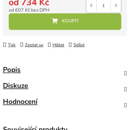
od
734 Kč
od
607 Kč
bez DPH
Měrná cena:
Tisk
Zeptat se
Hlídat
Sdílet
Popis
Diskuze
Hodnocení
Související produkty