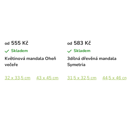
555 Kč
583 Kč
od
od
Skladem
Skladem
Květinová mandala Oheň
3dílná dřevěná mandala
večeře
Symetria
32 x 33,5 cm
43 x 45 cm
58 x 60 cm
31,5 x 32,5 cm
85 x 89 cm
44,5 x 46 cm