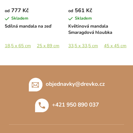
777 Kč
561 Kč
od
od
Skladem
Skladem
5dílná mandala na zeď
Květinová mandala
Smaragdová hloubka
18,5 x 65 cm
25 x 89 cm
37,5 x 133 cm
33,5 x 33,5 cm
56,5 x 201 cm
45 x 45 cm
Z
á
p
objednavky
@
drevko.cz
a
t
+421 950 890 037
í