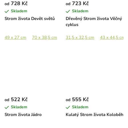
728 Kč
723 Kč
od
od
Skladem
Skladem
Strom života Devět světů
Dřevěný Strom života Věčný
cyklus
49 x 27 cm
70 x 38,5 cm
90 x 49,5 cm
31,5 x 32,5 cm
110 x 60 cm
43 x 44,5 cm
522 Kč
555 Kč
od
od
Skladem
Skladem
Strom života Jádro
Kulatý Strom života Koloběh