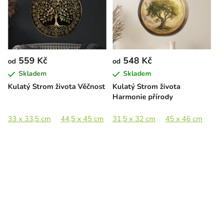
559 Kč
548 Kč
od
od
Skladem
Skladem
Kulatý Strom života Věčnost
Kulatý Strom života
Harmonie přírody
33 x 33,5 cm
44,5 x 45 cm
31,5 x 32 cm
59,5 x 60 cm
45 x 46 cm
88 x 89 cm
6