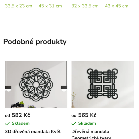
33,5 x 23 cm
45 x 31 cm
60 x 41,5 cm
32 x 33,5 cm
88 x 61 cm
43 x 45 cm
5
Podobné produkty
582 Kč
565 Kč
od
od
Skladem
Skladem
3D dřevěná mandala Květ
Dřevěná mandala
Geometrické tvary