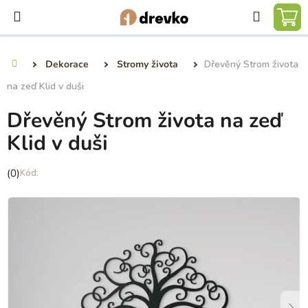
Přejít
Hledat
na
NÁ
obsah
KO
Dekorace
Stromy života
Dřevěný Strom života
Domů
na zeď Klid v duši
Dřevěný Strom života na zeď
Klid v duši
Průměrné
(0)
hodnocení
produktu
je
0,0
z
5
hvězdiček.