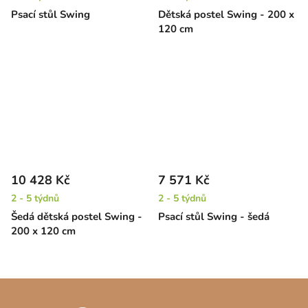
Psací stůl Swing
Dětská postel Swing - 200 x
120 cm
10 428 Kč
7 571 Kč
2 - 5 týdnů
2 - 5 týdnů
Šedá dětská postel Swing -
Psací stůl Swing - šedá
200 x 120 cm
Z
á