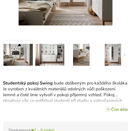
Studentský pokoj Swing
bude oblíbeným pro každého školáka.
Je vyroben z kvalitních materiálů odolných vůči poškození.
Jemné a čisté linie vytvoří v pokoji příjemný vzhled.
Pokoj
obsahuje vše co potřebují studenti při studiu a volnočasových
aktivitách.
Materiály jsou pro děti zdravotně nezávadné a
Číst dále
neškodné.
Dostupnost:
2 - 5 týdnů