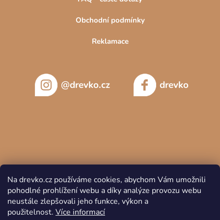
Obchodní podmínky
Reklamace
@drevko.cz
drevko
Na drevko.cz používáme cookies, abychom Vám umožnili
pohodlné prohlížení webu a díky analýze provozu webu
neustále zlepšovali jeho funkce, výkon a
použitelnost.
Více informací