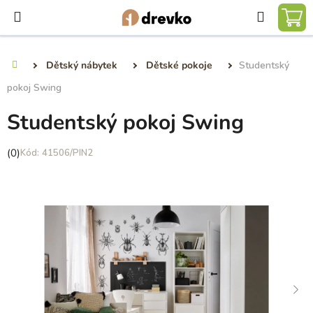
Přejít
Hledat
na
NÁ
obsah
KO
Dětský nábytek
Dětské pokoje
Studentský
Domů
pokoj Swing
Studentský pokoj Swing
Průměrné
(0)
41506/PIN2
hodnocení
produktu
je
0,0
z
5
hvězdiček.