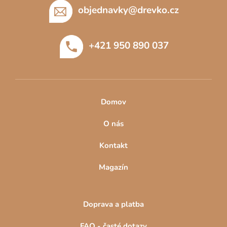
p
objednavky
@
drevko.cz
a
t
+421 950 890 037
í
Domov
O nás
Kontakt
Magazín
Doprava a platba
FAQ - časté dotazy