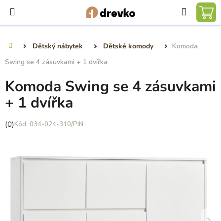
Přejít
Hledat
na
NÁ
obsah
KO
Dětský nábytek
Dětské komody
Komoda
Domů
Swing se 4 zásuvkami + 1 dvířka
Komoda Swing se 4 zásuvkami
+ 1 dvířka
Průměrné
(0)
034-024-310/PIN
hodnocení
produktu
je
0,0
z
5
hvězdiček.