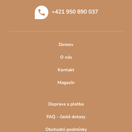
t
+421 950 890 037
í
Domov
O nás
Kontakt
Magazín
Doprava a platba
FAQ - časté dotazy
Obchodní podmínky