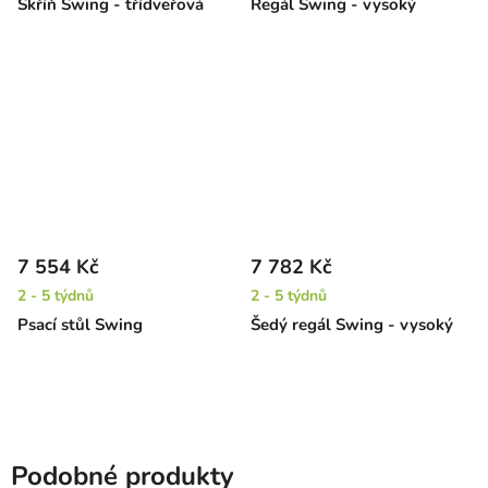
Skříň Swing - třídveřová
Regál Swing - vysoký
7 554 Kč
7 782 Kč
2 - 5 týdnů
2 - 5 týdnů
Psací stůl Swing
Šedý regál Swing - vysoký
Podobné produkty