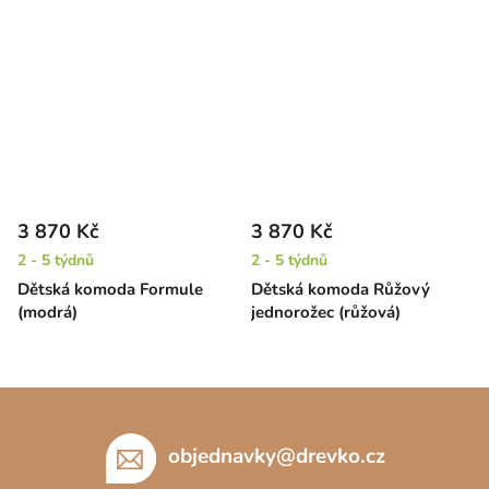
3 870 Kč
3 870 Kč
2 - 5 týdnů
2 - 5 týdnů
Dětská komoda Formule
Dětská komoda Růžový
(modrá)
jednorožec (růžová)
Z
á
p
objednavky
@
drevko.cz
a