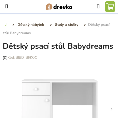
Přejít
Hledat
na
NÁ
obsah
KO
Dětský nábytek
Stoly a stolky
Dětský psací
Domů
stůl Babydreams
Dětský psací stůl Babydreams
Průměrné
(0)
BIBD_BI/KOC
hodnocení
produktu
je
0,0
z
5
hvězdiček.