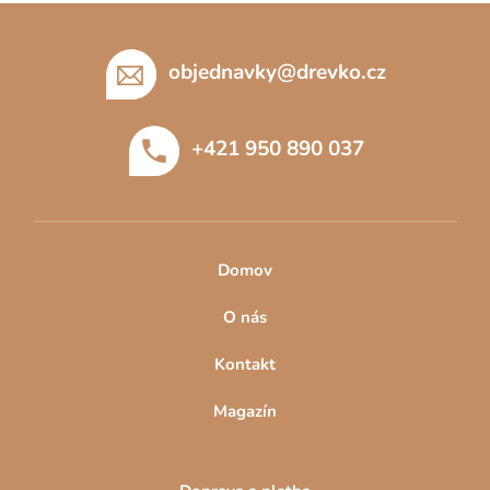
Z
á
p
objednavky
@
drevko.cz
a
t
+421 950 890 037
í
Domov
O nás
Kontakt
Magazín