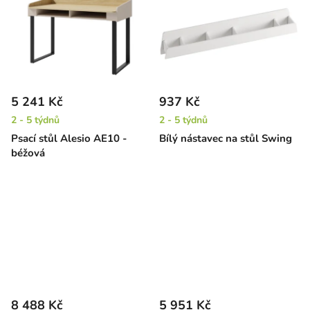
5 241 Kč
937 Kč
2 - 5 týdnů
2 - 5 týdnů
Psací stůl Alesio AE10 -
Bílý nástavec na stůl Swing
béžová
8 488 Kč
5 951 Kč