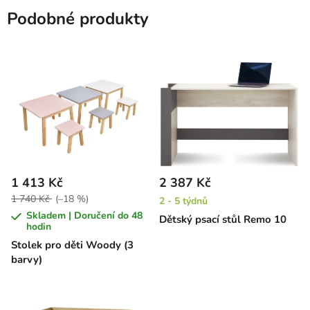
Podobné produkty
1 413 Kč
2 387 Kč
1 740 Kč
(–18 %)
2 - 5 týdnů
Skladem | Doručení do 48
Dětský psací stůl Remo 10
hodin
Stolek pro děti Woody (3
barvy)