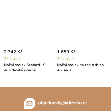
2 342 Kč
1 659 Kč
2 - 5 týdnů
2 - 5 týdnů
Noční stolek Seaford 1S -
Noční stolek na zeď Ashlan
dub divoký / černá
A - šedá
Z
á
p
objednavky
@
drevko.cz
a