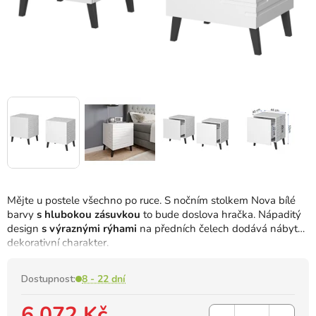
Mějte u postele všechno po ruce. S nočním stolkem Nova bílé
barvy
s hlubokou zásuvkou
to bude doslova hračka. Nápaditý
design
s výraznými rýhami
na předních čelech dodává nábytku
dekorativní charakter.
Dostupnost:
8 - 22 dní
6 072 Kč