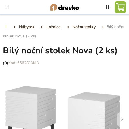
Přejít
Hledat
na
NÁ
obsah
KO
Nábytek
Ložnice
Noční stolky
Bílý noční
Domů
stolek Nova (2 ks)
Bílý noční stolek Nova (2 ks)
Průměrné
(0)
6562/CAMA
hodnocení
produktu
je
0,0
z
5
hvězdiček.