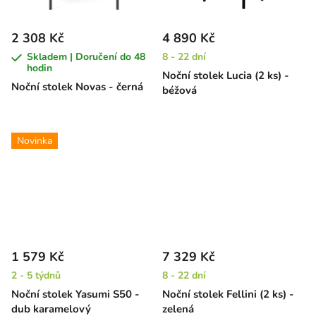
2 308 Kč
4 890 Kč
Skladem | Doručení do 48
8 - 22 dní
hodin
Noční stolek Lucia (2 ks) -
Noční stolek Novas - černá
béžová
Novinka
1 579 Kč
7 329 Kč
2 - 5 týdnů
8 - 22 dní
Noční stolek Yasumi S50 -
Noční stolek Fellini (2 ks) -
dub karamelový
zelená