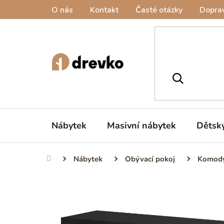
Přejít
O nás
Kontakt
Časté otázky
Doprav
na
obsah
Nábytek
Masivní nábytek
Dětsk
Nábytek
Obývací pokoj
Komod
Domů