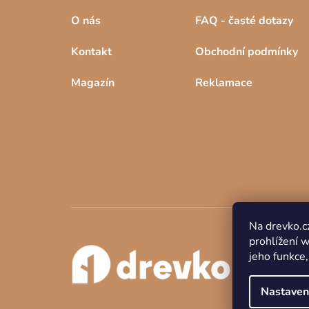
O nás
FAQ - časté dotazy
Kontakt
Obchodní podmínky
Magazín
Reklamace
Na drevko.c
prohlížení 
jeho funkce,
Nastaven