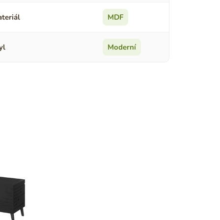
teriál
MDF
yl
Moderní