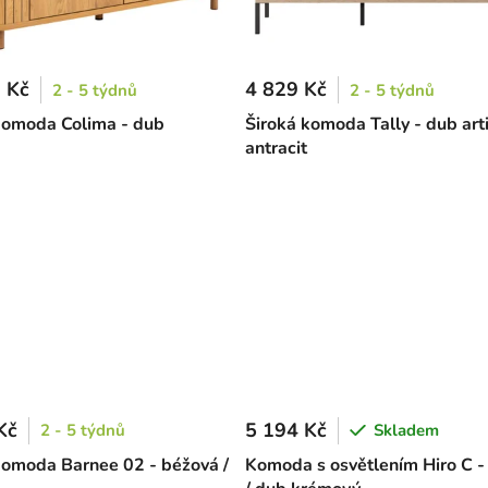
 Kč
4 829 Kč
2 - 5 týdnů
2 - 5 týdnů
komoda Colima - dub
Široká komoda Tally - dub arti
antracit
Kč
5 194 Kč
2 - 5 týdnů
Skladem
komoda Barnee 02 - béžová /
Komoda s osvětlením Hiro C -