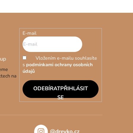
E-mail
Vložením e-mailu souhlasíte
s
podmínkami ochrany osobních
deme
údajů
ktech na
PŘIHLÁSIT
SE
@drevko.cz