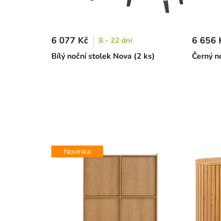
6 077 Kč
6 656 
8 - 22 dní
Bílý noční stolek Nova (2 ks)
Černý n
Novinka