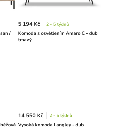
5 194 Kč
2 - 5 týdnů
san /
Komoda s osvětlením Amaro C - dub
tmavý
14 550 Kč
2 - 5 týdnů
 béžová
Vysoká komoda Langley - dub