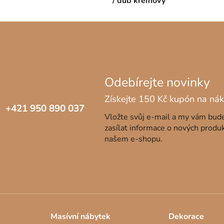
/ dub krémový
+421 950 890 037
Vložte svůj e-mail a my vám bu
zasílat informace o nových produ
našem e-shopu.
Masívní nábytek
Dekorace