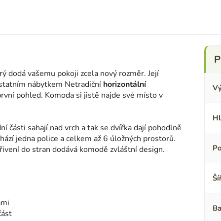
 dodá vašemu pokoji zcela nový rozměr. Její
ostatním nábytkem Netradiční
horizontální
Vý
vní pohled. Komoda si jistě najde své místo v
Hl
í části sahají nad vrch a tak se dvířka dají pohodlně
chází jedna police a celkem až 6 úložných prostorů.
Po
křivení do stran dodává komodě zvláštní design.
Ší
ami
Ba
část