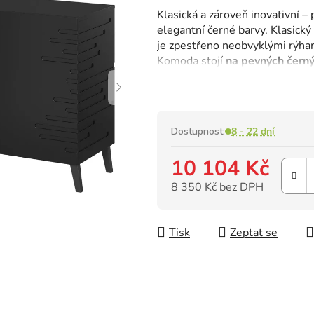
hodnocení
Klasická a zároveň inovativní 
produktu
elegantní černé barvy. Klasický 
je
je zpestřeno neobvyklými rýham
0,0
Komoda stojí
na pevných čern
z
dodávají nevšední půvab.
5
hvězdiček.
Dostupnost:
8 - 22 dní
10 104 Kč
8 350 Kč bez DPH
Měrná cena:
Tisk
Zeptat se