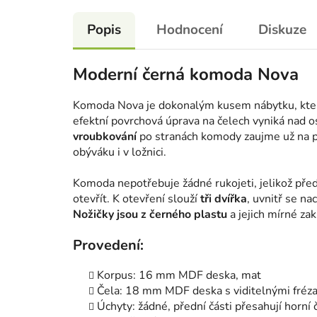
Popis
Hodnocení
Diskuze
Moderní černá komoda Nova
Komoda Nova je dokonalým kusem nábytku, který
efektní povrchová úprava na čelech vyniká nad 
vroubkování
po stranách komody zaujme už na pr
obýváku i v ložnici.
Komoda nepotřebuje žádné rukojeti, jelikož předn
otevřít. K otevření slouží
tři dvířka
, uvnitř se na
Nožičky jsou z černého plastu
a jejich mírné za
Provedení:
Korpus: 16 mm MDF deska, mat
Čela: 18 mm MDF deska s viditelnými fréz
Úchyty: žádné, přední části přesahují horní 