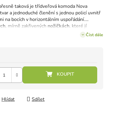
– přesně taková je třídveřová komoda Nova
tvar a jednoduché členění s jednou policí uvnitř
i na bocích v horizontálním uspořádání.
ých
, mírně zakřivených
nožičkách
, které jí
Číst dále
Hlídat
Sdílet