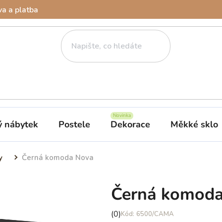
a a platba
ý nábytek
Postele
Dekorace
Měkké sklo
y
Černá komoda Nova
Černá komod
Průměrné
(0)
6500/CAMA