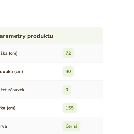
ška (cm)
72
oubka (cm)
40
čet zásuvek
0
řka (cm)
155
rva
Černá