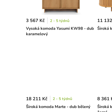
3 567 Kč
11 132
2 - 5 týdnů
Vysoká komoda Yasumi KW98 - dub
Široká 
karamelový
18 211 Kč
8 361 
2 - 5 týdnů
Široká komoda Marte - dub bělený
Široká 