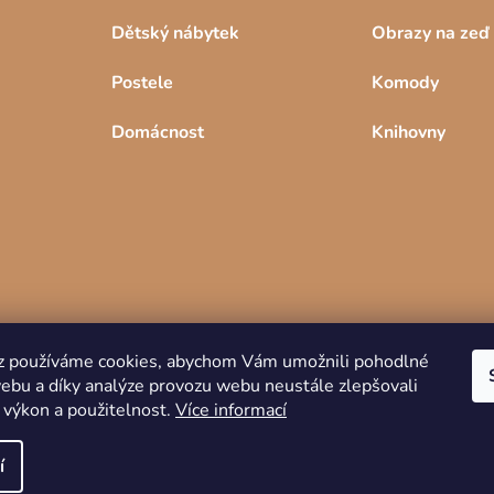
Dětský nábytek
Obrazy na zeď
Postele
Komody
Domácnost
Knihovny
z používáme cookies, abychom Vám umožnili pohodlné
webu a díky analýze provozu webu neustále zlepšovali
Copyright 2026
DREVKO
. Všechna práva
 výkon a použitelnost.
Více informací
vyhrazena.
í