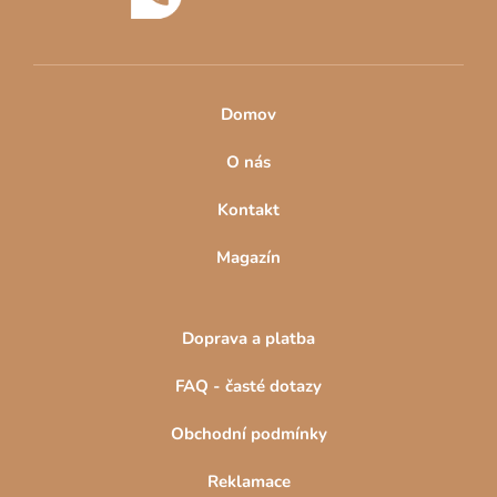
í
Domov
O nás
Kontakt
Magazín
Doprava a platba
FAQ - časté dotazy
Obchodní podmínky
Reklamace