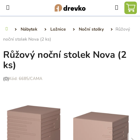
Přejít
Hledat
na
NÁ
obsah
KO
Nábytek
Ložnice
Noční stolky
Růžový
Domů
noční stolek Nova (2 ks)
Růžový noční stolek Nova (2
ks)
Průměrné
(0)
6685/CAMA
hodnocení
produktu
je
0,0
z
5
hvězdiček.