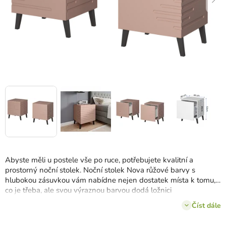
Abyste měli u postele vše po ruce, potřebujete kvalitní a
prostorný noční stolek. Noční stolek Nova růžové barvy s
hlubokou zásuvkou vám nabídne nejen dostatek místa k tomu,
co je třeba, ale svou výraznou barvou dodá ložnici
nenapodobitelný charakter. Nápaditý design s
výraznými
Číst dále
rýhami
na předních čelech zároveň vyzdvihuje jeho atraktivní
design.