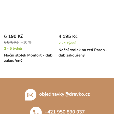
6 190 Kč
4 195 Kč
6 878 Kč
(–10 %)
2 - 5 týdnů
2 - 5 týdnů
Noční stolek na zeď Paron -
Noční stolek Monfort - dub
dub zakouřený
zakouřený
Z
á
p
objednavky
@
drevko.cz
a
t
+421 950 890 037